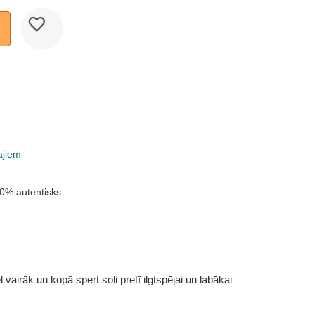
ajiem
0% autentisks
vairāk un kopā spert soli pretī ilgtspējai un labākai