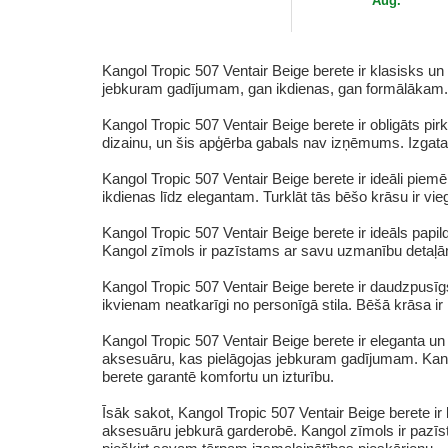
Aug.
Kangol Tropic 507 Ventair Beige berete ir klasisks un
jebkuram gadījumam, gan ikdienas, gan formālākam.
Kangol Tropic 507 Ventair Beige berete ir obligāts pir
dizainu, un šis apģērba gabals nav izņēmums. Izgatav
Kangol Tropic 507 Ventair Beige berete ir ideāli piemē
ikdienas līdz elegantam. Turklāt tās bēšo krāsu ir v
Kangol Tropic 507 Ventair Beige berete ir ideāls papild
Kangol zīmols ir pazīstams ar savu uzmanību detaļām
Kangol Tropic 507 Ventair Beige berete ir daudzpus
ikvienam neatkarīgi no personīgā stila. Bēšā krāsa 
Kangol Tropic 507 Ventair Beige berete ir eleganta u
aksesuāru, kas pielāgojas jebkuram gadījumam. Kangol
berete garantē komfortu un izturību.
Īsāk sakot, Kangol Tropic 507 Ventair Beige berete ir
aksesuāru jebkurā garderobē. Kangol zīmols ir pazīsta