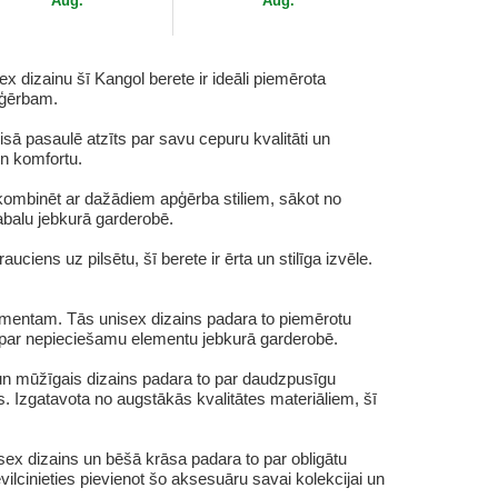
Aug.
Aug.
x dizainu šī Kangol berete ir ideāli piemērota
pģērbam.
isā pasaulē atzīts par savu cepuru kvalitāti un
un komfortu.
to kombinēt ar dažādiem apģērba stiliem, sākot no
abalu jebkurā garderobē.
ciens uz pilsētu, šī berete ir ērta un stilīga izvēle.
ementam. Tās unisex dizains padara to piemērotu
o par nepieciešamu elementu jebkurā garderobē.
s un mūžīgais dizains padara to par daudzpusīgu
. Izgatavota no augstākās kvalitātes materiāliem, šī
isex dizains un bēšā krāsa padara to par obligātu
ilcinieties pievienot šo aksesuāru savai kolekcijai un