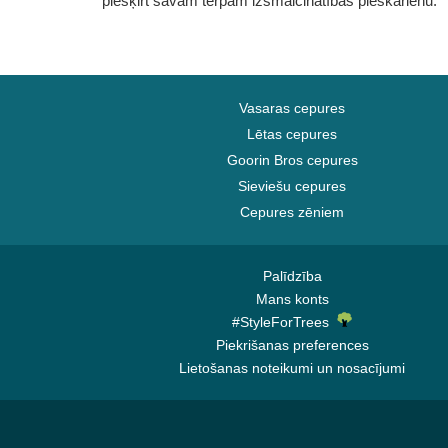
piešķirt savam tērpam izsmalcinātības pieskārienu.
Vasaras cepures
Lētas cepures
Goorin Bros cepures
Sieviešu cepures
Cepures zēniem
Palīdzība
Mans konts
#StyleForTrees
Piekrišanas preferences
Lietošanas noteikumi un nosacījumi