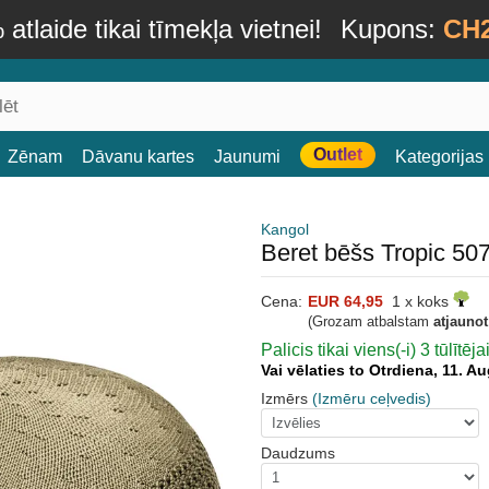
atlaide tikai tīmekļa vietnei!
Kupons:
CH
Outlet
Zēnam
Dāvanu kartes
Jaunumi
Kategorijas
Kangol
Beret bēšs Tropic 50
Cena:
EUR 64,95
1 x koks
(Grozam atbalstam
atjauno
Palicis tikai viens(-i) 3 tūlītēj
Vai vēlaties to Otrdiena, 11. 
Izmērs
(Izmēru ceļvedis)
Daudzums