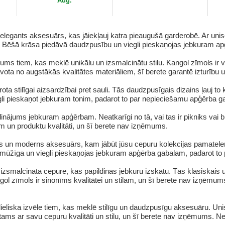
Aug.
 elegants aksesuārs, kas jāiekļauj katra pieaugušā garderobē. Ar unise
 Bēšā krāsa piedāvā daudzpusību un viegli pieskaņojas jebkuram a
kums tiem, kas meklē unikālu un izsmalcinātu stilu. Kangol zīmols ir v
ota no augstākās kvalitātes materiāliem, šī berete garantē izturību 
rota stilīgai aizsardzībai pret sauli. Tās daudzpusīgais dizains ļauj 
iegli pieskaņot jebkuram tonim, padarot to par nepieciešamu apģērba g
inājums jebkuram apģērbam. Neatkarīgi no tā, vai tas ir pikniks vai brau
 un produktu kvalitāti, un šī berete nav izņēmums.
īgs un moderns aksesuārs, kam jābūt jūsu cepuru kolekcijas pamatel
ir mūžīga un viegli pieskaņojas jebkuram apģērba gabalam, padarot t
n izsmalcināta cepure, kas papildinās jebkuru izskatu. Tās klasiskai
 zīmols ir sinonīms kvalitātei un stilam, un šī berete nav izņēmums
 lieliska izvēle tiem, kas meklē stilīgu un daudzpusīgu aksesuāru. Un
ms ar savu cepuru kvalitāti un stilu, un šī berete nav izņēmums. Nev