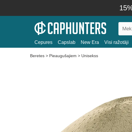
15% 
Cepures
Capslab
New Era
Visi ražotāji
Beretes
>
Pieaugušajiem
>
Unisekss