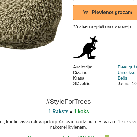
Pievienot grozam
30 dienu atgriešanas garantija
Auditorija:
Pieauguš
Dizains:
Unisekss
Krāsa:
Bēšs
Stāvoklis:
Jauns; 10
#StyleForTrees
1 Raksts
=
1 koks
r, kur tie visvairāk vajadzīgi. Ar tavu palīdzību mēs varam 1 koks vēl 
nākotnei ikvienam.