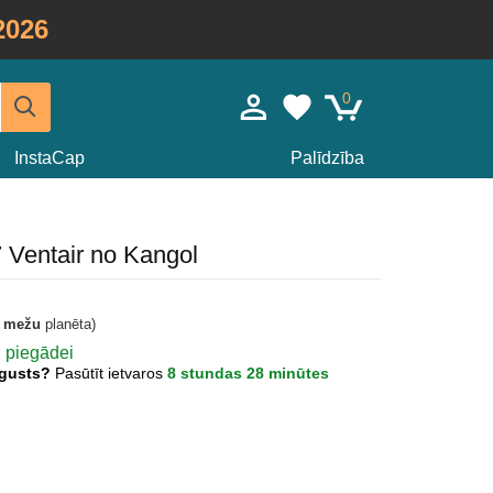
2026
0
InstaCap
Palīdzība
7 Ventair no Kangol
t mežu
planēta)
ai piegādei
Augusts?
Pasūtīt ietvaros
8 stundas 28 minūtes