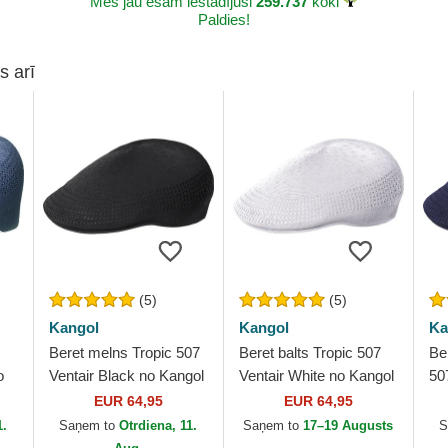
Mēs jau esam iestādījuši
259.737
koki
Paldies!
s arī
(5)
(5)
Kangol
Kangol
Ka
Beret melns Tropic 507
Beret balts Tropic 507
Ber
o
Ventair Black no Kangol
Ventair White no Kangol
50
Ka
EUR 64,95
EUR 64,95
1.
Saņem to
Otrdiena, 11.
Saņem to
17–19 Augusts
S