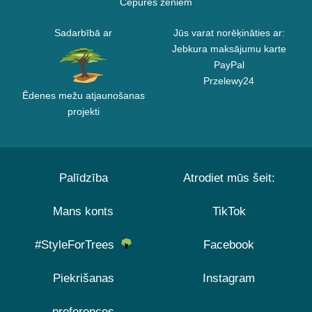
Cepures zēniem
Sadarbībā ar
Jūs varat norēķināties ar:
Jebkura maksājumu karte
PayPal
Przelewy24
Ēdenes mežu atjaunošanas
projekti
Palīdzība
Atrodiet mūs šeit:
Mans konts
TikTok
#StyleForTrees
Facebook
Piekrišanas
Instagram
preferences