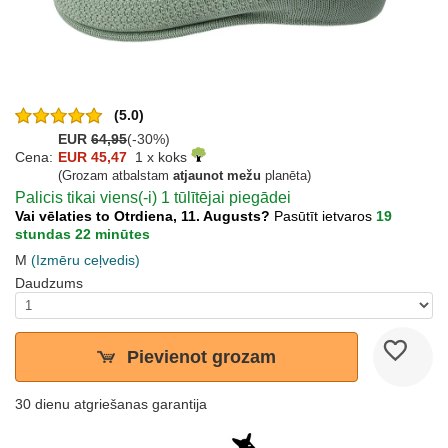
(5.0)
EUR
64,95
(-30%)
Cena:
EUR 45,47
1 x koks
(Grozam atbalstam
atjaunot mežu
planēta)
Palicis tikai viens(-i) 1 tūlītējai piegādei
Vai vēlaties to Otrdiena, 11. Augusts?
Pasūtīt ietvaros
19
stundas 22 minūtes
M
(Izmēru ceļvedis)
Daudzums
Pievienot grozam
30 dienu atgriešanas garantija