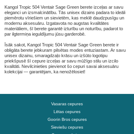
Kangol Tropic 504 Ventair Sage Green berete izceļas ar savu
eleganci un izsmalcinātību. Tās unisex dizains padara to ideāli
piemērotu vīriešiem un sievietēm, kas meklē daudzpusīgu un
modernu aksesuāru. Izgatavota no augstas kvalitātes
materiāliem, šī berete garantē izturību un noturību, padarot to
par ilgtermiņa ieguldījumu jūsu garderobē.
Īsāk sakot, Kangol Tropic 504 Ventair Sage Green berete ir
obligāta berete jebkuram pilsētas modes entuziastam. Ar savu
unisex dizainu, smaragdzaļo krāsu un izšūto logotipu
priekšpusē šī cepure izceļas ar savu mūžīgo stilu un izcilo
kvalitāti. Nevilcinieties pievienot šo cepuri savai aksesuāru
kolekcijai — garantējam, ka nenožēlosiet!
Vasaras cepures
Lētas cepures
Goorin Bros cepures
Sieviešu cepures