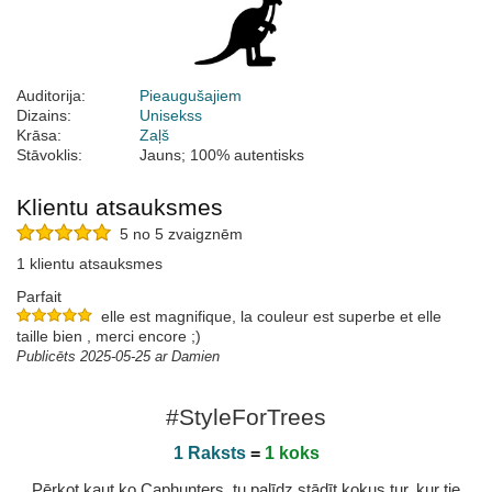
Auditorija:
Pieaugušajiem
Dizains:
Unisekss
Krāsa:
Zaļš
Stāvoklis:
Jauns; 100% autentisks
Klientu atsauksmes
5 no 5 zvaigznēm
1 klientu atsauksmes
Parfait
elle est magnifique, la couleur est superbe et elle
taille bien , merci encore ;)
Publicēts 2025-05-25 ar Damien
#StyleForTrees
1 Raksts
=
1 koks
Pērkot kaut ko Caphunters, tu palīdz stādīt kokus tur, kur tie