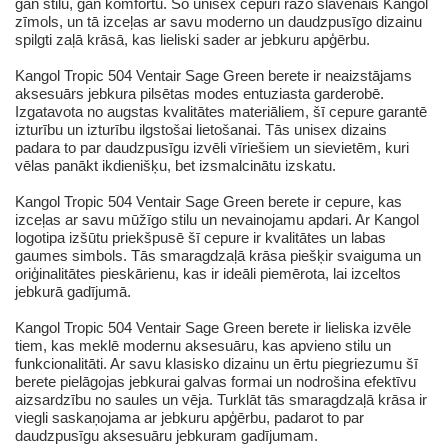
gan stilu, gan komfortu. Šo unisex cepuri ražo slavenais Kangol
zīmols, un tā izceļas ar savu moderno un daudzpusīgo dizainu
spilgti zaļā krāsā, kas lieliski sader ar jebkuru apģērbu.
Kangol Tropic 504 Ventair Sage Green berete ir neaizstājams
aksesuārs jebkura pilsētas modes entuziasta garderobē.
Izgatavota no augstas kvalitātes materiāliem, šī cepure garantē
izturību un izturību ilgstošai lietošanai. Tās unisex dizains
padara to par daudzpusīgu izvēli vīriešiem un sievietēm, kuri
vēlas panākt ikdienišķu, bet izsmalcinātu izskatu.
Kangol Tropic 504 Ventair Sage Green berete ir cepure, kas
izceļas ar savu mūžīgo stilu un nevainojamu apdari. Ar Kangol
logotipa izšūtu priekšpusē šī cepure ir kvalitātes un labas
gaumes simbols. Tās smaragdzaļā krāsa piešķir svaiguma un
oriģinalitātes pieskārienu, kas ir ideāli piemērota, lai izceltos
jebkurā gadījumā.
Kangol Tropic 504 Ventair Sage Green berete ir lieliska izvēle
tiem, kas meklē modernu aksesuāru, kas apvieno stilu un
funkcionalitāti. Ar savu klasisko dizainu un ērtu piegriezumu šī
berete pielāgojas jebkurai galvas formai un nodrošina efektīvu
aizsardzību no saules un vēja. Turklāt tās smaragdzaļā krāsa ir
viegli saskaņojama ar jebkuru apģērbu, padarot to par
daudzpusīgu aksesuāru jebkuram gadījumam.