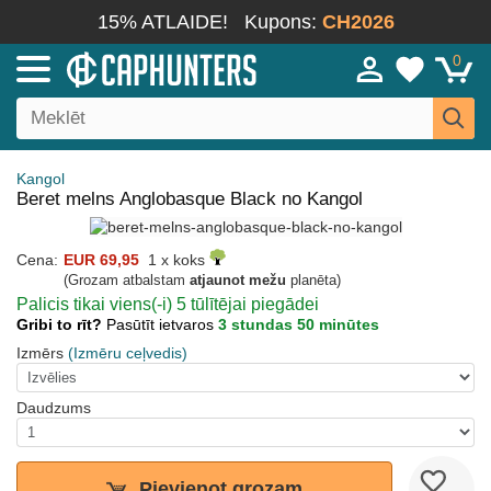
15% ATLAIDE!
Kupons:
CH2026
0
Kangol
Beret melns Anglobasque Black no Kangol
Cena:
EUR 69,95
1 x koks
(Grozam atbalstam
atjaunot mežu
planēta)
Palicis tikai viens(-i) 5 tūlītējai piegādei
Gribi to rīt?
Pasūtīt ietvaros
3 stundas 50 minūtes
Izmērs
(Izmēru ceļvedis)
Daudzums
Pievienot grozam