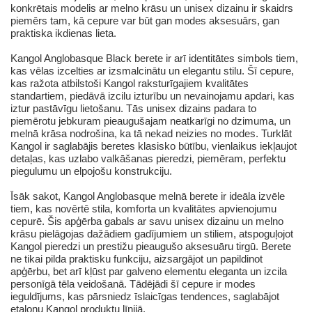
konkrētais modelis ar melno krāsu un unisex dizainu ir skaidrs
piemērs tam, kā cepure var būt gan modes aksesuārs, gan
praktiska ikdienas lieta.
Kangol Anglobasque Black berete ir arī identitātes simbols tiem,
kas vēlas izcelties ar izsmalcinātu un elegantu stilu. Šī cepure,
kas ražota atbilstoši Kangol raksturīgajiem kvalitātes
standartiem, piedāvā izcilu izturību un nevainojamu apdari, kas
iztur pastāvīgu lietošanu. Tās unisex dizains padara to
piemērotu jebkuram pieaugušajam neatkarīgi no dzimuma, un
melnā krāsa nodrošina, ka tā nekad neizies no modes. Turklāt
Kangol ir saglabājis beretes klasisko būtību, vienlaikus iekļaujot
detaļas, kas uzlabo valkāšanas pieredzi, piemēram, perfektu
piegulumu un elpojošu konstrukciju.
Īsāk sakot, Kangol Anglobasque melnā berete ir ideāla izvēle
tiem, kas novērtē stila, komforta un kvalitātes apvienojumu
cepurē. Šis apģērba gabals ar savu unisex dizainu un melno
krāsu pielāgojas dažādiem gadījumiem un stiliem, atspoguļojot
Kangol pieredzi un prestižu pieaugušo aksesuāru tirgū. Berete
ne tikai pilda praktisku funkciju, aizsargājot un papildinot
apģērbu, bet arī kļūst par galveno elementu eleganta un izcila
personīgā tēla veidošanā. Tādējādi šī cepure ir modes
ieguldījums, kas pārsniedz īslaicīgas tendences, saglabājot
etalonu Kangol produktu līnijā.