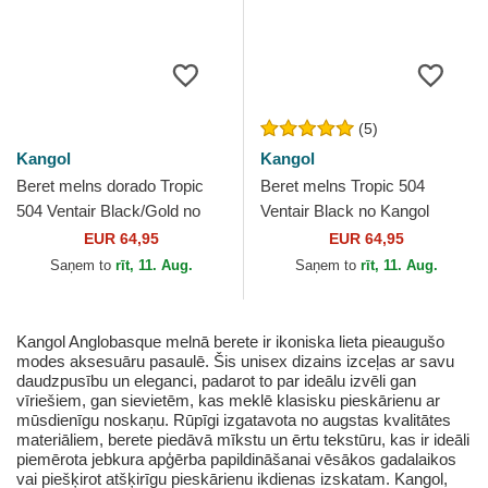
(5)
Kangol
Kangol
Beret melns dorado Tropic
Beret melns Tropic 504
504 Ventair Black/Gold no
Ventair Black no Kangol
Kangol
EUR 64,95
EUR 64,95
Saņem to
rīt, 11. Aug.
Saņem to
rīt, 11. Aug.
Kangol Anglobasque melnā berete ir ikoniska lieta pieaugušo
modes aksesuāru pasaulē. Šis unisex dizains izceļas ar savu
daudzpusību un eleganci, padarot to par ideālu izvēli gan
vīriešiem, gan sievietēm, kas meklē klasisku pieskārienu ar
mūsdienīgu noskaņu. Rūpīgi izgatavota no augstas kvalitātes
materiāliem, berete piedāvā mīkstu un ērtu tekstūru, kas ir ideāli
piemērota jebkura apģērba papildināšanai vēsākos gadalaikos
vai piešķirot atšķirīgu pieskārienu ikdienas izskatam. Kangol,