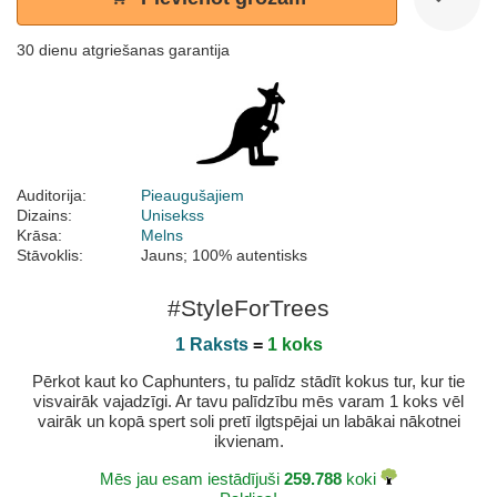
30 dienu atgriešanas garantija
Auditorija:
Pieaugušajiem
Dizains:
Unisekss
Krāsa:
Melns
Stāvoklis:
Jauns; 100% autentisks
#StyleForTrees
1 Raksts
=
1 koks
Pērkot kaut ko Caphunters, tu palīdz stādīt kokus tur, kur tie
visvairāk vajadzīgi. Ar tavu palīdzību mēs varam 1 koks vēl
vairāk un kopā spert soli pretī ilgtspējai un labākai nākotnei
ikvienam.
Mēs jau esam iestādījuši
259.788
koki