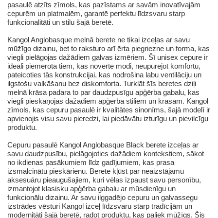
pasaulē atzīts zīmols, kas pazīstams ar savām inovatīvajām
cepurēm un platmalēm, garantē perfektu līdzsvaru starp
funkcionalitāti un stilu šajā beretē.
Kangol Anglobasque melnā berete ne tikai izceļas ar savu
mūžīgo dizainu, bet to raksturo arī ērta piegriezne un forma, kas
viegli pielāgojas dažādiem galvas izmēriem. Šī unisex cepure ir
ideāli piemērota tiem, kas novērtē modi, neupurējot komfortu,
pateicoties tās konstrukcijai, kas nodrošina labu ventilāciju un
ilgstošu valkāšanu bez diskomforta. Turklāt šīs beretes dziļi
melnā krāsa padara to par daudzpusīgu apģērba gabalu, kas
viegli pieskaņojas dažādiem apģērba stiliem un krāsām. Kangol
zīmols, kas cepuru pasaulē ir kvalitātes sinonīms, šajā modelī ir
apvienojis visu savu pieredzi, lai piedāvātu izturīgu un pievilcīgu
produktu.
Cepuru pasaulē Kangol Anglobasque Black berete izceļas ar
savu daudzpusību, pielāgojoties dažādiem kontekstiem, sākot
no ikdienas pasākumiem līdz gadījumiem, kas prasa
izsmalcinātu pieskārienu. Berete kļūst par neaizstājamu
aksesuāru pieaugušajiem, kuri vēlas izpaust savu personību,
izmantojot klasisku apģērba gabalu ar mūsdienīgu un
funkcionālu dizainu. Ar savu ilggadējo cepuru un galvassegu
izstrādes vēsturi Kangol izceļ līdzsvaru starp tradīcijām un
modernitāti šajā beretē, radot produktu, kas paliek mūžīgs. Šis