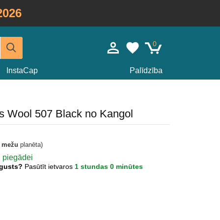
2026
0
InstaCap
Palīdzība
s Wool 507 Black no Kangol
t mežu
planēta)
ai piegādei
Augusts?
Pasūtīt ietvaros
1 stundas 0 minūtes