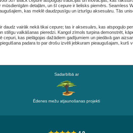
 507 Black cepure atspoguļo tradīcijas un inovācijas, kas raksturo
s ar mūsdienīgām detaļām, un šī cepure ir lielisks piemērs. Seamless 
 pieaugušajiem, kas meklē daudzpusīgu un izturīgu aksesuāru. Tās unis
r daudz vairāk nekā tikai cepure; tas ir aksesuārs, kas atspoguļo p
un stilīgu valkāšanas pieredzi. Kangol zīmols turpina demonstrēt, kāpē
lē cepuri, kas pielāgojas dažādiem gadījumiem un piedāvā gan aizsar
piegulšana padara to par drošu izvēli jebkuram pieaugušajam, kurš v
Sadarbībā ar
Ēdenes mežu atjaunošanas projekti