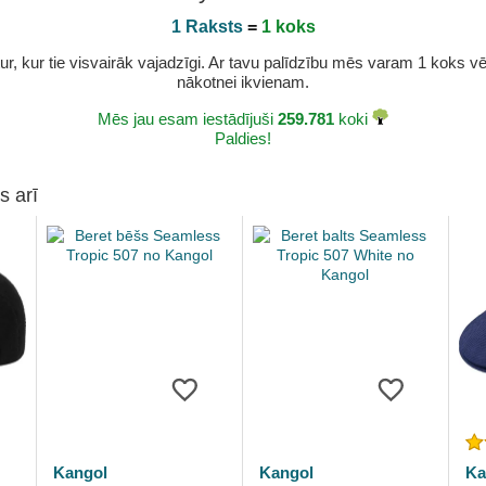
1 Raksts
=
1 koks
r, kur tie visvairāk vajadzīgi. Ar tavu palīdzību mēs varam 1 koks vēl 
nākotnei ikvienam.
Mēs jau esam iestādījuši
259.781
koki
Paldies!
s arī
Kangol
Kangol
Ka