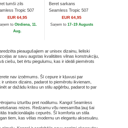
et tumši zils
Beret sarkans
amless Tropic 507
Seamless Tropic 507
vy no Kangol
Scarlet no Kangol
EUR 64,95
EUR 64,95
aņem to
Otrdiena, 11.
Saņem to
17–19 Augusts
Aug.
aredzēta pieaugušajiem ar unisex dizainu, lieliski
ceļas ar savu augstas kvalitātes vilnas konstrukciju,
ā ciešu, bet ērtu piegulumu, kas ir ideāli piemērots
erete nav izņēmums. Šī cepure ir kļuvusi par
r unisex dizains, padarot to piemērotu ikvienam,
inēt ar dažādu krāsu un stilu apģērbu, padarot to par
ievērojamu izturību pret nodilumu. Kangol Seamless
s lietošanas reizes. Redzamu vīļu neesamība ļauj šai
tās tradicionālajās cepurēs. Šī komforta un stila
 gan tiem, kas vēlas modernu un elegantu aksesuāru.