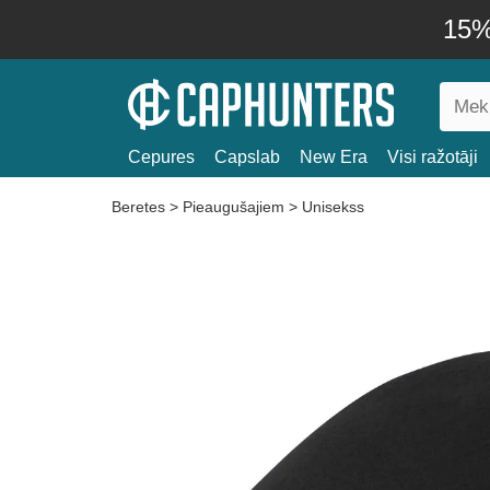
15% 
Cepures
Capslab
New Era
Visi ražotāji
Beretes
>
Pieaugušajiem
>
Unisekss