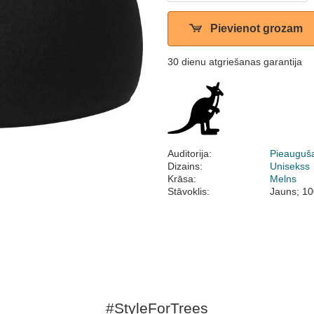
Pievienot grozam
30 dienu atgriešanas garantija
Auditorija:
Pieauguš
Dizains:
Unisekss
Krāsa:
Melns
Stāvoklis:
Jauns; 10
#StyleForTrees