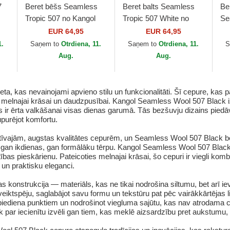
7
Beret bēšs Seamless
Beret balts Seamless
Ber
Tropic 507 no Kangol
Tropic 507 White no
Se
Kangol
Na
EUR 64,95
EUR 64,95
1.
Saņem to
Otrdiena, 11.
Saņem to
Otrdiena, 11.
S
Aug.
Aug.
a, kas nevainojami apvieno stilu un funkcionalitāti. Šī cepure, kas p
ai melnajai krāsai un daudzpusībai. Kangol Seamless Wool 507 Black iz
as ir ērta valkāšanai visas dienas garumā. Tās bezšuvju dizains piedāv
upurējot komfortu.
atīvajām, augstas kvalitātes cepurēm, un Seamless Wool 507 Black b
 gan ikdienas, gan formālāku tērpu. Kangol Seamless Wool 507 Black i
bas pieskārienu. Pateicoties melnajai krāsai, šo cepuri ir viegli komb
un praktisku eleganci.
as konstrukcija — materiāls, kas ne tikai nodrošina siltumu, bet arī 
u veiktspēju, saglabājot savu formu un tekstūru pat pēc vairākkārtēja
spiediena punktiem un nodrošinot viegluma sajūtu, kas nav atrodama ci
ar iecienītu izvēli gan tiem, kas meklē aizsardzību pret aukstumu,