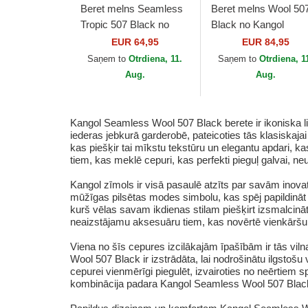
Beret melns Seamless
Beret melns Wool 50
Tropic 507 Black no
Black no Kangol
Kangol
EUR 64,95
EUR 84,95
Saņem to
Otrdiena, 11.
Saņem to
Otrdiena, 1
Aug.
Aug.
Kangol Seamless Wool 507 Black berete ir ikoniska liet
iederas jebkurā garderobē, pateicoties tās klasiskaj
kas piešķir tai mīkstu tekstūru un elegantu apdari, k
tiem, kas meklē cepuri, kas perfekti pieguļ galvai, ne
Kangol zīmols ir visā pasaulē atzīts par savām inov
mūžīgas pilsētas modes simbolu, kas spēj papildināt
kurš vēlas savam ikdienas stilam piešķirt izsmalcinātī
neaizstājamu aksesuāru tiem, kas novērtē vienkāršu 
Viena no šīs cepures izcilākajām īpašībām ir tās viln
Wool 507 Black ir izstrādāta, lai nodrošinātu ilgstoš
cepurei vienmērīgi piegulēt, izvairoties no neērtiem 
kombinācija padara Kangol Seamless Wool 507 Black p