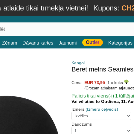
atlaide tikai tīmekļa vietnei!
Kupons:
CH
Outlet
Zēnam
Dāvanu kartes
Jaunumi
Kategorijas
Kangol
Beret melns Seamles
Cena:
EUR 73,95
1 x koks
(Grozam atbalstam
atjauno
Palicis tikai viens(-i) 1 tūlītēj
Vai vēlaties to Otrdiena, 11. 
Izmērs
(Izmēru ceļvedis)
Daudzums