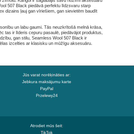
 zīmolu. Kangol ir saglabājis savu nozīmi aksesuāru
Wool 507 Black piedāvā perfektu līdzsvaru starp
ex dizains ļauj gan vīriešiem, gan sievietēm baudīt
ersonību un labu gaumi. Tās neuzkrītošā melnā krāsa,
c tas ir līderis cepuru pasaulē, piedāvājot produktus,
dzību, gan stilu, Seamless Wool 507 Black ir
ēlas izcelties ar klasisku un mūžīgu aksesuāru.
Jūs varat norēķināties ar:
Jebkura maksājumu karte
PayPal
Przelewy24
Atrodiet mūs šeit:
TikTok