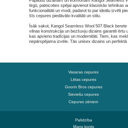
Papildus dizainam un komfortam Kangol Seamless Wool
tirgū, pateicoties spējai apvienot klasiskās tehnika
funkcionalitāti un modi, padarot to par ideālu izvēli
šīs cepures piedāvāto kvalitāti un stilu.
Īsāk sakot, Kangol Seamless Wool 507 Black berete i
vilnas konstrukcija un bezšuvju dizains garantē ērtu 
kas apvieno tradīcijas un modernitāti. Tiem, kas mek
nepārspējama izvēle. Tās unisex dizains un perfektā 
Vasaras cepures
Lētas cepures
Goorin Bros cepures
Sieviešu cepures
Cepures zēniem
Palīdzība
Mans konts