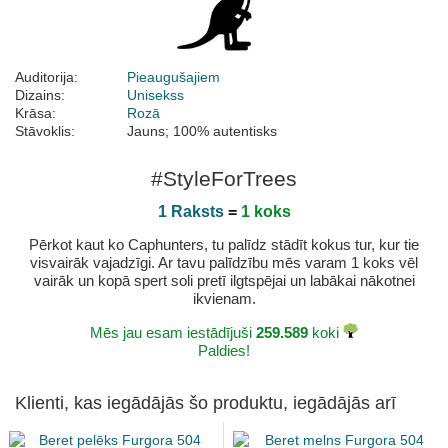
Auditorija:
Pieaugušajiem
Dizains:
Unisekss
Krāsa:
Rozā
Stāvoklis:
Jauns; 100% autentisks
#StyleForTrees
1 Raksts
=
1 koks
Pērkot kaut ko Caphunters, tu palīdz stādīt kokus tur, kur tie
visvairāk vajadzīgi. Ar tavu palīdzību mēs varam 1 koks vēl
vairāk un kopā spert soli pretī ilgtspējai un labākai nākotnei
ikvienam.
Mēs jau esam iestādījuši
259.589
koki
Paldies!
Klienti, kas iegādājās šo produktu, iegādājās arī