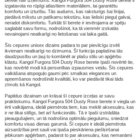
berete nav izņēmums. Kangol Furgora 504 Dusty Rose berete ir
izgatavota no rūpīgi atlasītiem materiāliem, lai garantētu
komfortu un izturību. Tās audums, kas raksturīgs šai līnijai,
piedāvā mīkstu un patīkamu tekstūru, kas lieliski pieguļ galvai,
neradot diskomfortu. Turklāt šī berete ir ievērojama ar spēju
saglabāt savu formu, nodrošinot, ka tā vienmēr izskatās
nevainojami neatkarīgi no lietošanas vai laika gaitā.
Šīs cepures unisex dizains padara to par pievilcīgu izvēli
ikvienam neatkarīgi no dzimuma. Šī funkcija paplašina tās
daudzpusību un ļauj to kombinēt ar plašu stilu un apģērbu
klāstu. Kangol Furgora 504 Dusty Rose berete īpaši novērtē tie,
kas novērtē modi kā personības izpausmes veidu. Šīs cepures
valkāšana atspoguļo gaumi pēc smalkas elegances un
apņemšanos nodrošināt kvalitāti, ko var piedāvāt tikai tāds
zīmols kā Kangol.
Papildus dizainam un krāsai šī cepure izceļas ar savu
praktiskumu. Kangol Furgora 504 Dusty Rose berete ir viegla un
ērti valkājama, ideāli piemērota tiem, kas meklē aksesuāru, kas
ir ne tikai stilīgs, bet arī funkcionāls. Tā ir īpaši izstrādāta
pieaugušajiem, un tā nodrošina optimālu piegulumu, sniedzot
komfortu visas dienas garumā. Šī cepure ir ideāli piemērota
aizsardzībai pret sauli vai īpaša pieskāriena piešķiršanai
jebkuram apģērbam, padarot to par aksesuāru, kas nemanāmi