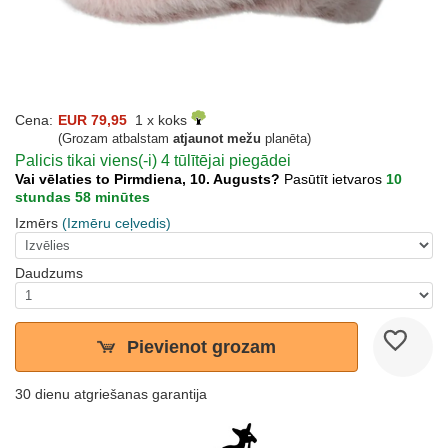
Cena:
EUR 79,95
1 x koks
(Grozam atbalstam
atjaunot mežu
planēta)
Palicis tikai viens(-i) 4 tūlītējai piegādei
Vai vēlaties to Pirmdiena, 10. Augusts?
Pasūtīt ietvaros
10
stundas 58 minūtes
Izmērs
(Izmēru ceļvedis)
Daudzums
Pievienot grozam
30 dienu atgriešanas garantija