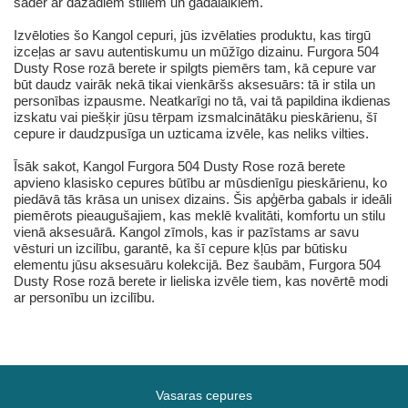
sader ar dažādiem stiliem un gadalaikiem.
Izvēloties šo Kangol cepuri, jūs izvēlaties produktu, kas tirgū
izceļas ar savu autentiskumu un mūžīgo dizainu. Furgora 504
Dusty Rose rozā berete ir spilgts piemērs tam, kā cepure var
būt daudz vairāk nekā tikai vienkāršs aksesuārs: tā ir stila un
personības izpausme. Neatkarīgi no tā, vai tā papildina ikdienas
izskatu vai piešķir jūsu tērpam izsmalcinātāku pieskārienu, šī
cepure ir daudzpusīga un uzticama izvēle, kas neliks vilties.
Īsāk sakot, Kangol Furgora 504 Dusty Rose rozā berete
apvieno klasisko cepures būtību ar mūsdienīgu pieskārienu, ko
piedāvā tās krāsa un unisex dizains. Šis apģērba gabals ir ideāli
piemērots pieaugušajiem, kas meklē kvalitāti, komfortu un stilu
vienā aksesuārā. Kangol zīmols, kas ir pazīstams ar savu
vēsturi un izcilību, garantē, ka šī cepure kļūs par būtisku
elementu jūsu aksesuāru kolekcijā. Bez šaubām, Furgora 504
Dusty Rose rozā berete ir lieliska izvēle tiem, kas novērtē modi
ar personību un izcilību.
Vasaras cepures