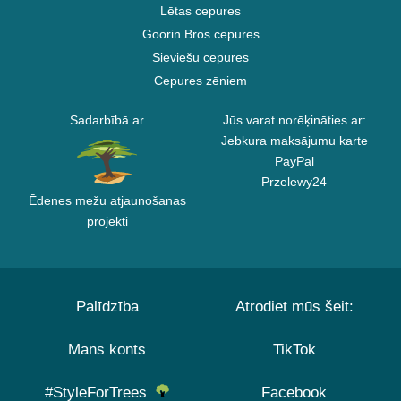
Lētas cepures
Goorin Bros cepures
Sieviešu cepures
Cepures zēniem
Sadarbībā ar
Jūs varat norēķināties ar:
Jebkura maksājumu karte
PayPal
Przelewy24
Ēdenes mežu atjaunošanas
projekti
Palīdzība
Atrodiet mūs šeit:
Mans konts
TikTok
#StyleForTrees
Facebook