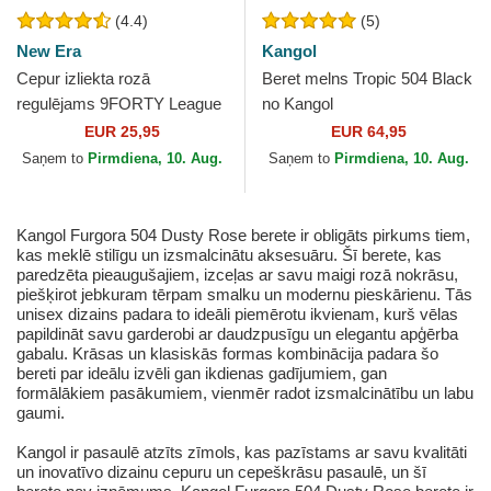
(4.4)
(5)
New Era
Kangol
Cepur izliekta rozā
Beret melns Tropic 504 Black
regulējams 9FORTY League
no Kangol
Essential no New York
EUR 25,95
EUR 64,95
Yankees MLB no New Era
Saņem to
Pirmdiena, 10. Aug.
Saņem to
Pirmdiena, 10. Aug.
Kangol Furgora 504 Dusty Rose berete ir obligāts pirkums tiem,
kas meklē stilīgu un izsmalcinātu aksesuāru. Šī berete, kas
paredzēta pieaugušajiem, izceļas ar savu maigi rozā nokrāsu,
piešķirot jebkuram tērpam smalku un modernu pieskārienu. Tās
unisex dizains padara to ideāli piemērotu ikvienam, kurš vēlas
papildināt savu garderobi ar daudzpusīgu un elegantu apģērba
gabalu. Krāsas un klasiskās formas kombinācija padara šo
bereti par ideālu izvēli gan ikdienas gadījumiem, gan
formālākiem pasākumiem, vienmēr radot izsmalcinātību un labu
gaumi.
Kangol ir pasaulē atzīts zīmols, kas pazīstams ar savu kvalitāti
un inovatīvo dizainu cepuru un cepeškrāsu pasaulē, un šī