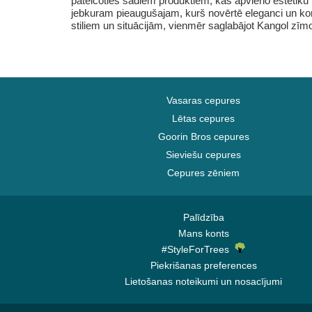
pateicoties šādiem produktiem, kas apvieno estētiku
jebkuram pieaugušajam, kurš novērtē eleganci un kom
stiliem un situācijām, vienmēr saglabājot Kangol zīmol
Vasaras cepures
Lētas cepures
Goorin Bros cepures
Sieviešu cepures
Cepures zēniem
Palīdzība
Mans konts
#StyleForTrees
Piekrišanas preferences
Lietošanas noteikumi un nosacījumi