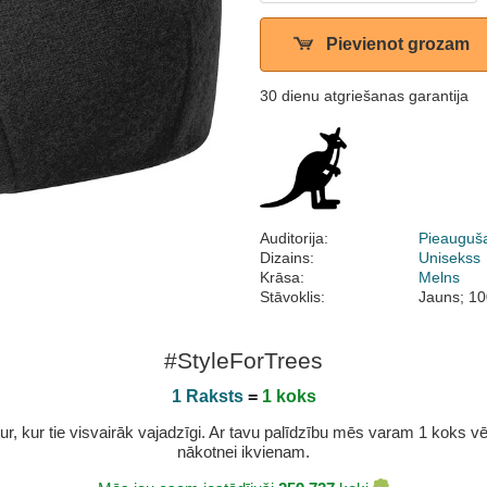
Pievienot grozam
30 dienu atgriešanas garantija
Auditorija:
Pieauguš
Dizains:
Unisekss
Krāsa:
Melns
Stāvoklis:
Jauns; 10
#StyleForTrees
1 Raksts
=
1 koks
r, kur tie visvairāk vajadzīgi. Ar tavu palīdzību mēs varam 1 koks vēl 
nākotnei ikvienam.