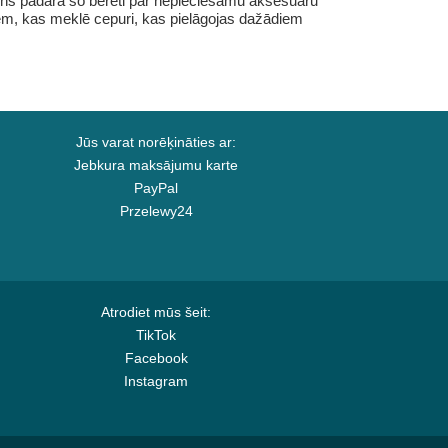
ains padara šo bereti par nepieciešamu aksesuāru
iem, kas meklē cepuri, kas pielāgojas dažādiem
Jūs varat norēķināties ar:
Jebkura maksājumu karte
PayPal
Przelewy24
Atrodiet mūs šeit:
TikTok
Facebook
Instagram