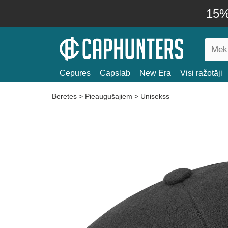
15% 
Cepures
Capslab
New Era
Visi ražotāji
Beretes
>
Pieaugušajiem
>
Unisekss