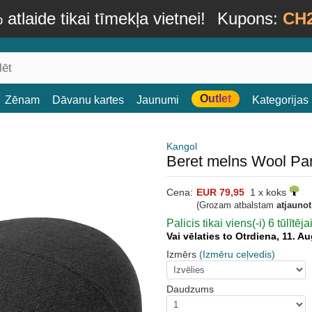
atlaide tikai tīmekļa vietnei!
Kupons:
CH
Outlet
Zēnam
Dāvanu kartes
Jaunumi
Kategorijas
Kangol
Beret melns Wool Pa
Cena:
EUR 79,95
1 x koks
(Grozam atbalstam
atjauno
Palicis tikai viens(-i) 6 tūlītēj
Vai vēlaties to Otrdiena, 11. 
Izmērs
(Izmēru ceļvedis)
Daudzums