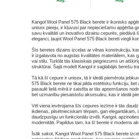
Aug.
Aug.
Kangol Wool Panel 575 Black berete ir ikonisks apģē
unisex pieeju, ir kļuvusi par nepieciešamu apģērba g
savu kvalitāti un inovatīvo dizainu cepurēs, piedāvā
eleganci, ļaujot Wool Panel 575 Black bereti viegli k
Šīs beretes dizains izceļas ar vilnas konstrukciju, ka
ir izgatavota no augstas kvalitātes materiāliem, kas g
vai stilu. Turklāt tās klasiskais piegriezums un atšķirī
struktūrai. Šajā modelī Kangol ir saglabājis berešu tr
Tā kā šī cepure ir unisex, tā ir ideāli piemērota jeb
575 Black berete ne tikai pilda estētisku funkciju, be
pasaulē lielā mērā ir saistīta ar tās apņemšanos nodr
bet uzmanību piesaistošu aksesuāru, kas ir ideāli pie
Vēl viena ievērojama šīs cepures iezīme ir tās daudz
ikdienas, pilsētnieciskam tērpam, gan elegantākam, 
daudzpusīgu un funkcionālu izvēli. Kangol, apzinoties
modernitāti. Papildus tam, ka šī berete ir moderns ak
Īsāk sakot, Kangol Wool Panel 575 Black berete izceļas