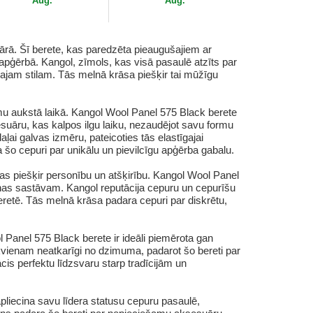
Aug.
Aug.
ārā. Šī berete, kas paredzēta pieaugušajiem ar
apģērbā. Kangol, zīmols, kas visā pasaulē atzīts par
gajam stilam. Tās melnā krāsa piešķir tai mūžīgu
tumu aukstā laikā. Kangol Wool Panel 575 Black berete
sesuāru, kas kalpos ilgu laiku, nezaudējot savu formu
daļai galvas izmēru, pateicoties tās elastīgajai
a šo cepuri par unikālu un pievilcīgu apģērba gabalu.
kas piešķir personību un atšķirību. Kangol Wool Panel
 vilnas sastāvam. Kangol reputācija cepuru un cepurīšu
beretē. Tās melnā krāsa padara cepuri par diskrētu,
 Panel 575 Black berete ir ideāli piemērota gan
kvienam neatkarīgi no dzimuma, padarot šo bereti par
cis perfektu līdzsvaru starp tradīcijām un
 apliecina savu līdera statusu cepuru pasaulē,