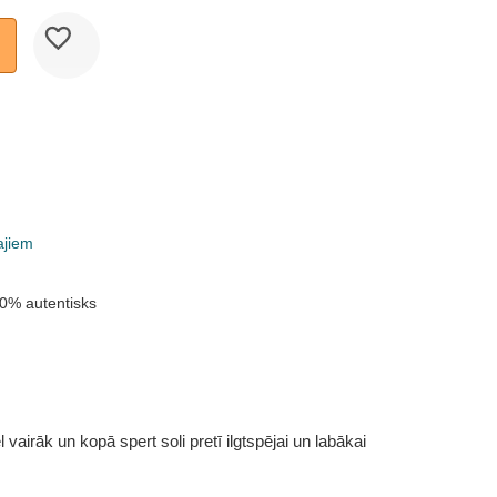
ajiem
0% autentisks
vairāk un kopā spert soli pretī ilgtspējai un labākai