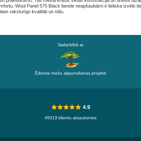
 un praktiskumu. Tās melnā krāsa, vilnas konstrukcija un unisex diz
fortu. Wool Panel 575 Black berete neapšaubāmi ir lieliska izvēle t
am raksturīgo kvalitāti un stilu.
Sadarbībā ar
Ēdenes mežu atjaunošanas projekti
4.9
49319 klientu atsauksmes