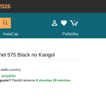
2026
0
InstaCap
Palīdzība
nel 575 Black no Kangol
t mežu
planēta)
ai piegādei
Augusts?
Pasūtīt ietvaros
8 stundas 28 minūtes