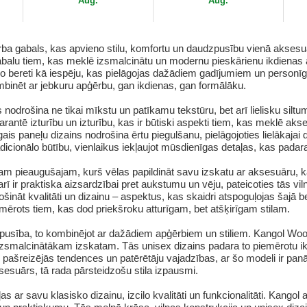
Aug.
Aug.
rba gabals, kas apvieno stilu, komfortu un daudzpusību vienā aksesu
abalu tiem, kas meklē izsmalcinātu un modernu pieskārienu ikdienas 
 šo bereti kā iespēju, kas pielāgojas dažādiem gadījumiem un personī
ombinēt ar jebkuru apģērbu, gan ikdienas, gan formālāku.
s nodrošina ne tikai mīkstu un patīkamu tekstūru, bet arī lielisku sil
arantē izturību un izturību, kas ir būtiski aspekti tiem, kas meklē ak
gais paneļu dizains nodrošina ērtu piegulšanu, pielāgojoties lielākajai 
adicionālo būtību, vienlaikus iekļaujot mūsdienīgas detaļas, kas padar
kuram pieaugušajam, kurš vēlas papildināt savu izskatu ar aksesuāru, 
t arī ir praktiska aizsardzībai pret aukstumu un vēju, pateicoties tās
ošināt kvalitāti un dizainu – aspektus, kas skaidri atspoguļojas šajā 
mērots tiem, kas dod priekšroku atturīgam, bet atšķirīgam stilam.
pusība, to kombinējot ar dažādiem apģērbiem un stiliem. Kangol Wool
izsmalcinātākam izskatam. Tās unisex dizains padara to piemērotu i
 pašreizējās tendences un patērētāju vajadzības, ar šo modeli ir panā
sesuārs, tā rada pārsteidzošu stila izpausmi.
 ar savu klasisko dizainu, izcilo kvalitāti un funkcionalitāti. Kangol