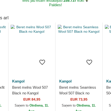
Mēs jau esam iestādījuši
259.737
koki
Paldies!
s arī
Kangol
Kangol
Ka
fit
Beret melns Wool 507
Beret melns Seamless
Be
Black no Kangol
Wool 507 Black no
50
Kangol
EUR 84,95
EUR 73,95
1.
Saņem to
Otrdiena, 11.
Saņem to
Otrdiena, 11.
S