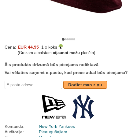
Cena:
EUR 44,95
1 x koks
(Grozam atbalstam
atjaunot mežu
planēta)
Šis produkts drīzumā būs pieejams noliktavā
Vai vēlaties saņemt e-pastu, kad prece atkal būs pieejama?
Dodiet man ziņu
Komanda:
New York Yankees
Auditorija:
Pieaugušajiem