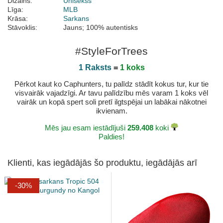
Dizains:
Unisekss
Līga:
MLB
Krāsa:
Sarkans
Stāvoklis:
Jauns; 100% autentisks
#StyleForTrees
1 Raksts
=
1 koks
Pērkot kaut ko Caphunters, tu palīdz stādīt kokus tur, kur tie
visvairāk vajadzīgi. Ar tavu palīdzību mēs varam 1 koks vēl
vairāk un kopā spert soli pretī ilgtspējai un labākai nākotnei
ikvienam.
Mēs jau esam iestādījuši
259.408
koki
Paldies!
Klienti, kas iegādājās šo produktu, iegādājās arī
-30%