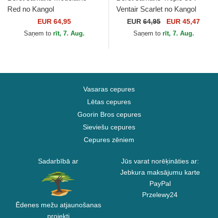
Red no Kangol
Ventair Scarlet no Kangol
EUR 64,95
EUR
64,95
EUR 45,47
Saņem to
rīt, 7. Aug.
Saņem to
rīt, 7. Aug.
Vasaras cepures
Lētas cepures
Goorin Bros cepures
Sieviešu cepures
Cepures zēniem
Sadarbībā ar
Jūs varat norēķināties ar:
Jebkura maksājumu karte
PayPal
Przelewy24
Ēdenes mežu atjaunošanas
projekti