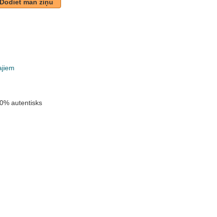
Dodiet man ziņu
ajiem
0% autentisks