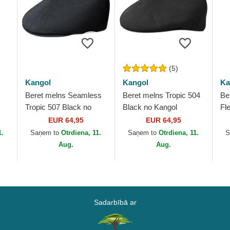
(5)
Kangol
Kangol
Ka
Beret melns Seamless
Beret melns Tropic 504
Be
Tropic 507 Black no
Black no Kangol
Fle
Kangol
Ka
EUR 64,95
EUR 64,95
1.
Saņem to
Otrdiena, 11.
Saņem to
Otrdiena, 11.
S
Aug.
Aug.
Sadarbībā ar