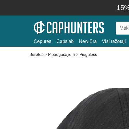
15% 
Cepures
Capslab
New Era
Visi ražotāji
Beretes
>
Pieaugušajiem
>
Piegulošs