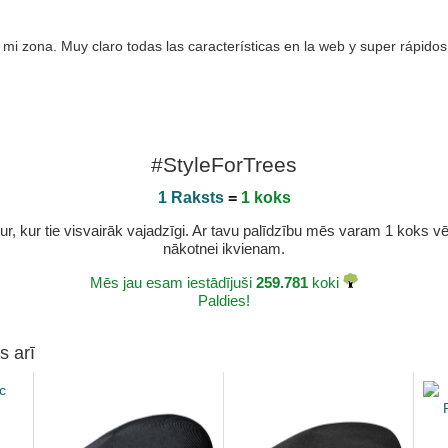
i zona. Muy claro todas las características en la web y super rápidos 
#StyleForTrees
1 Raksts
=
1 koks
r, kur tie visvairāk vajadzīgi. Ar tavu palīdzību mēs varam 1 koks vēl 
nākotnei ikvienam.
Mēs jau esam iestādījuši
259.781
koki
Paldies!
s arī