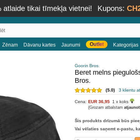
atlaide tikai tīmekļa vietnei!
Kupons:
CH
Outlet
Zēnam
Dāvanu kartes
Jaunumi
Kategorijas
Goorin Bros.
Beret melns pieguloš
Bros.
(5.0)
3 klientu 
Cena:
EUR 36,95
1 x koks
(Grozam atbalstam
atjauno
Šis produkts drīzumā būs piee
Vai vēlaties saņemt e-pastu, k