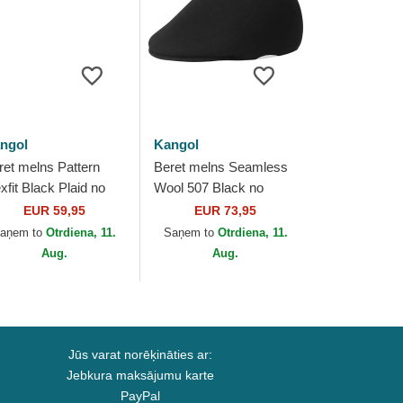
ngol
Kangol
ret melns Pattern
Beret melns Seamless
xfit Black Plaid no
Wool 507 Black no
ngol
Kangol
EUR 59,95
EUR 73,95
aņem to
Otrdiena, 11.
Saņem to
Otrdiena, 11.
Aug.
Aug.
Jūs varat norēķināties ar:
Jebkura maksājumu karte
PayPal