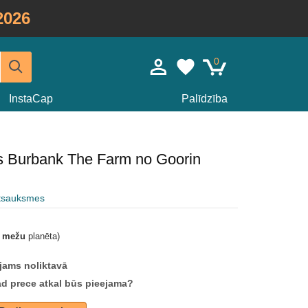
2026
0
InstaCap
Palīdzība
s Burbank The Farm no Goorin
atsauksmes
t mežu
planēta)
jams noliktavā
ad prece atkal būs pieejama?