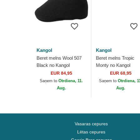
Kangol
Kangol
Beret melns Wool 507
Beret melns Tropic
Black no Kangol
Monty no Kangol
EUR 84,95
EUR 68,95
Saņem to
Otrdiena, 11.
Saņem to
Otrdiena, 1
Aug.
Aug.
Vasaras cepures
Lētas cepures