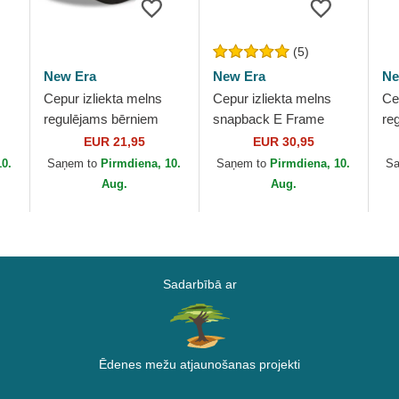
(5)
New Era
New Era
Ne
Cepur izliekta melns
Cepur izliekta melns
Ce
regulējams bērniem
snapback E Frame
re
s
9FORTY The League
Essential no Las Vegas
Mi
EUR 21,95
EUR 30,95
o
no Las Vegas Raiders
Raiders NFL no New
Ra
10.
Saņem to
Pirmdiena, 10.
Saņem to
Pirmdiena, 10.
S
NFL no New Era
Era
Er
Aug.
Aug.
Sadarbībā ar
Ēdenes mežu atjaunošanas projekti