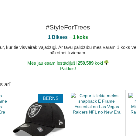
#StyleForTrees
1 Bikses
=
1 koks
r, kur tie visvairāk vajadzīgi. Ar tavu palīdzību mēs varam 1 koks vēl 
nākotnei ikvienam.
Mēs jau esam iestādījuši
259.589
koki
Paldies!
s arī
BĒRNS