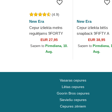
(4.9)
New Era
New Era
Cepur izliekta melns
Cepur izliekta bēšs
regulējams 9FORTY
snapback 9FIFTY A
The League no Las
Frame Classic no La
EUR 27,95
EUR 38,95
Vegas Raiders NFL no
Vegas Raiders NFL n
Saņem to
Pirmdiena, 10.
Saņem to
Pirmdiena, 
New Era
New Era
Aug.
Aug.
Vasaras cepures
Lētas cepures
Goorin Bros cepures
Sieviešu cepures
Cepures zēniem