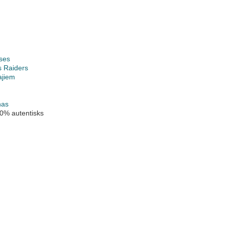
ses
s Raiders
ajiem
nas
0% autentisks