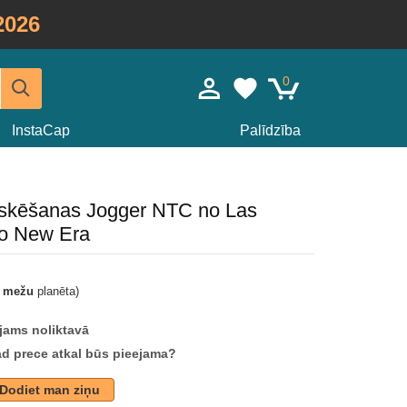
2026
0
InstaCap
Palīdzība
askēšanas Jogger NTC no Las
o New Era
t mežu
planēta)
jams noliktavā
ad prece atkal būs pieejama?
Dodiet man ziņu