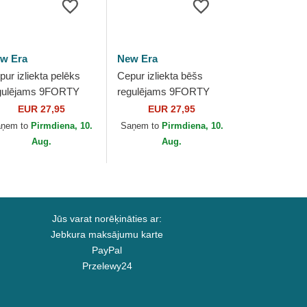
w Era
New Era
pur izliekta pelēks
Cepur izliekta bēšs
gulējams 9FORTY
regulējams 9FORTY
crofibre no Las Vegas
Recycled Midi no Las
EUR 27,95
EUR 27,95
iders NFL no New
Vegas Raiders NFL no
aņem to
Pirmdiena, 10.
Saņem to
Pirmdiena, 10.
a
New Era
Aug.
Aug.
Jūs varat norēķināties ar:
Jebkura maksājumu karte
PayPal
Przelewy24