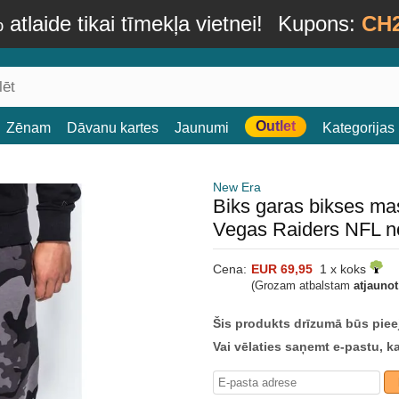
atlaide tikai tīmekļa vietnei!
Kupons:
CH
Outlet
Zēnam
Dāvanu kartes
Jaunumi
Kategorijas
New Era
Biks garas bikses m
Vegas Raiders NFL n
Cena:
EUR 69,95
1 x koks
(Grozam atbalstam
atjauno
Šis produkts drīzumā būs piee
Vai vēlaties saņemt e-pastu, k