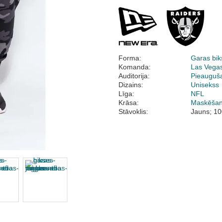
Forma:
Garas bik
Komanda:
Las Vega
Auditorija:
Pieauguš
Dizains:
Unisekss
Līga:
NFL
Krāsa:
Maskēša
Stāvoklis:
Jauns; 10