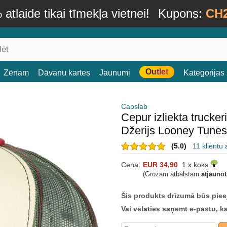
atlaide tikai tīmekļa vietnei!
Kupons:
CH
Outlet
Zēnam
Dāvanu kartes
Jaunumi
Kategorijas
Capslab
Cepur izliekta truck
Džerijs Looney Tune
(5.0)
11 klientu
Cena:
EUR 34,90
1 x koks
(Grozam atbalstam
atjauno
Šis produkts drīzumā būs piee
Vai vēlaties saņemt e-pastu, k