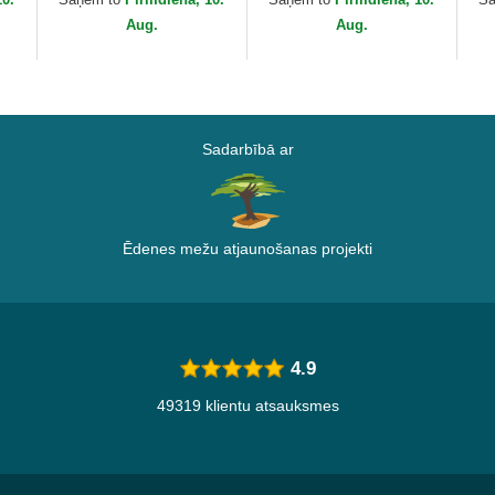
Capslab
Aug.
Aug.
Sadarbībā ar
Ēdenes mežu atjaunošanas projekti
4.9
49319 klientu atsauksmes