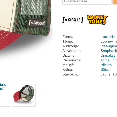
Forma:
truckeris
Tēma:
Looney T
Auditorija:
Pieauguš
Aizvēršana:
Snapbac
Dizains:
Unisekss
Personāžs:
Toms un D
Maliņš:
izliekta
Krāsa:
Bēšs
Stāvoklis:
Jauns; 10