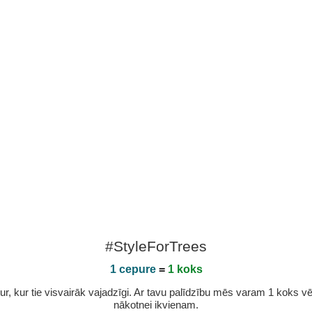
#StyleForTrees
1 cepure
=
1 koks
r, kur tie visvairāk vajadzīgi. Ar tavu palīdzību mēs varam 1 koks vēl 
nākotnei ikvienam.