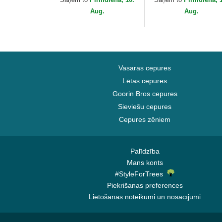
Capslab
Capslab
Aug.
Aug.
Vasaras cepures
Lētas cepures
Goorin Bros cepures
Sieviešu cepures
Cepures zēniem
Palīdzība
Mans konts
#StyleForTrees
Piekrišanas preferences
Lietošanas noteikumi un nosacījumi