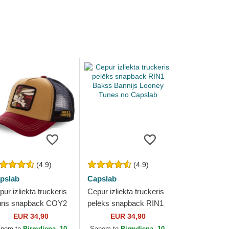
(4.9)
(4.9)
pslab
Capslab
ur izliekta truckeris
Cepur izliekta truckeris
ūns snapback COY2
pelēks snapback RIN1
ijots Looney Tunes
Bakss Bannijs Looney
EUR 34,90
EUR 34,90
 Capslab
Tunes no Capslab
aņem to
Pirmdiena, 10.
Saņem to
Pirmdiena, 10.