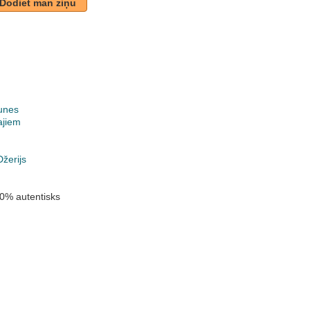
Dodiet man ziņu
unes
ajiem
k
žerijs
0% autentisks