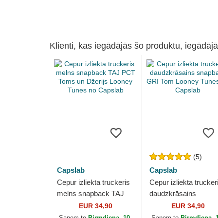
Klienti, kas iegādājās šo produktu, iegādājā
(5)
Capslab
Capslab
Cepur izliekta truckeris
Cepur izliekta trucker
melns snapback TAJ
daudzkrāsains
PCT Toms un Džerijs
snapback GRI Tom
EUR 34,90
EUR 34,90
Looney Tunes no
Looney Tunes no
Saņem to
Pirmdiena, 10.
Saņem to
Pirmdiena, 