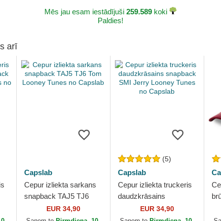
Mēs jau esam iestādījuši
259.589
koki
Paldies!
s arī
(5)
Capslab
Capslab
Ca
is
Cepur izliekta sarkans
Cepur izliekta truckeris
Cep
snapback TAJ5 TJ6
daudzkrāsains
br
Tom Looney Tunes no
snapback SMI Jerry
Ko
EUR 34,90
EUR 34,90
Capslab
Looney Tunes no
no
10.
Saņem to
Pirmdiena, 10.
Saņem to
Pirmdiena, 10.
S