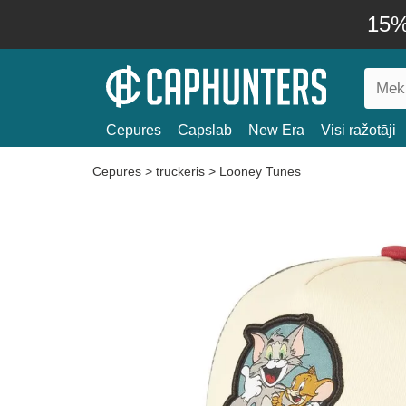
15% 
Cepures
Capslab
New Era
Visi ražotāji
Cepures
>
truckeris
>
Looney Tunes