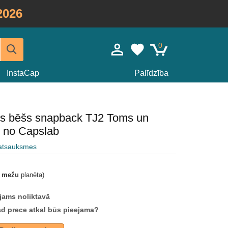
2026
0
InstaCap
Palīdzība
eris bēšs snapback TJ2 Toms un
s no Capslab
 atsauksmes
t mežu
planēta)
jams noliktavā
ad prece atkal būs pieejama?