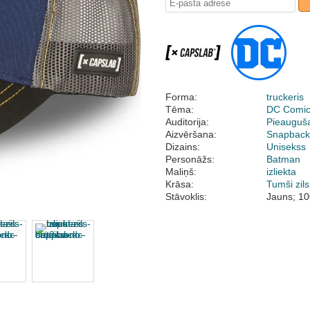
Forma:
truckeris
Tēma:
DC Comi
Auditorija:
Pieauguš
Aizvēršana:
Snapbac
Dizains:
Unisekss
Personāžs:
Batman
Maliņš:
izliekta
Krāsa:
Tumši zils
Stāvoklis:
Jauns; 10