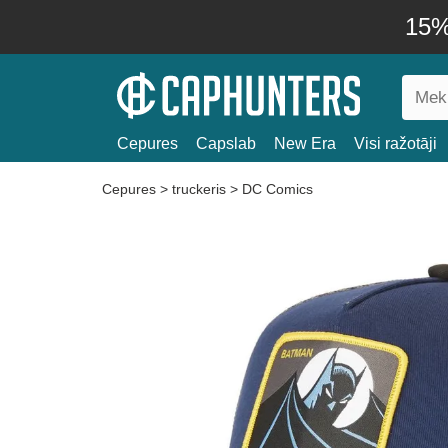
15% 
Cepures
Capslab
New Era
Visi ražotāji
Cepures
>
truckeris
>
DC Comics