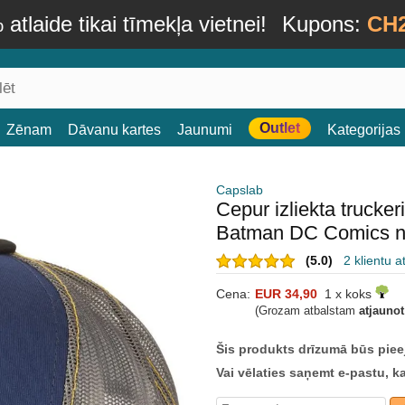
atlaide tikai tīmekļa vietnei!
Kupons:
CH
Outlet
Zēnam
Dāvanu kartes
Jaunumi
Kategorijas
Capslab
Cepur izliekta trucke
Batman DC Comics n
(5.0)
2 klientu 
Cena:
EUR 34,90
1 x koks
(Grozam atbalstam
atjauno
Šis produkts drīzumā būs piee
Vai vēlaties saņemt e-pastu, k