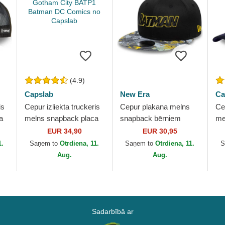
(4.9)
Capslab
New Era
Ca
is
Cepur izliekta truckeris
Cepur plakana melns
Cep
a
melns snapback placa
snapback bērniem
me
Gotham City BATP1
9FIFTY no Batman DC
Jo
EUR 34,90
EUR 30,95
Batman DC Comics no
Comics no New Era
Ca
1.
Saņem to
Otrdiena, 11.
Saņem to
Otrdiena, 11.
S
Capslab
Aug.
Aug.
Sadarbībā ar