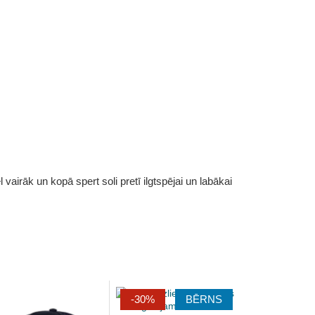
vairāk un kopā spert soli pretī ilgtspējai un labākai
-30%
BĒRNS