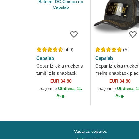
(4.9)
(5)
Capslab
Capslab
Cepur izliekta truckeris
Cepur izliekta trucker
tumši zils snapback
melns snapback plac
BAT4 Batman DC
Gotham City DC6
EUR 34,90
EUR 34,90
Comics no Capslab
BATP1 Batman DC
Saņem to
Otrdiena, 11.
Saņem to
Otrdiena, 1
Comics no Capslab
Aug.
Aug.
Vasaras cepures