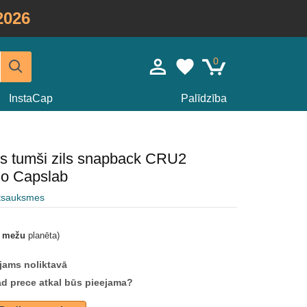
2026
0
InstaCap
Palīdzība
ris tumši zils snapback CRU2
o Capslab
atsauksmes
t mežu
planēta)
jams noliktavā
ad prece atkal būs pieejama?