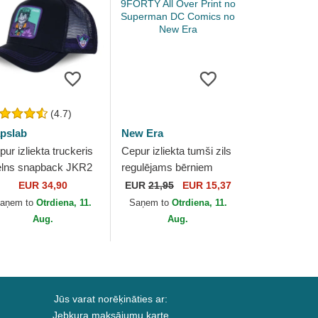
(4.7)
pslab
New Era
ur izliekta truckeris
Cepur izliekta tumši zils
lns snapback JKR2
regulējams bērniem
ker DC Comics no
9FORTY All Over Print
EUR 34,90
EUR
21,95
EUR 15,37
pslab
no Superman DC
aņem to
Otrdiena, 11.
Saņem to
Otrdiena, 11.
Comics no New Era
Aug.
Aug.
Jūs varat norēķināties ar:
Jebkura maksājumu karte