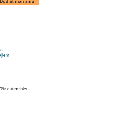
Dodiet man ziņu
cs
ajiem
k
0% autentisks