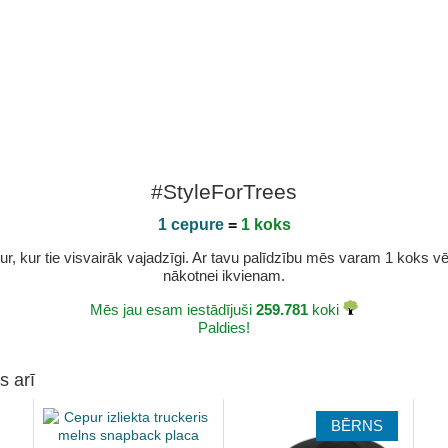
#StyleForTrees
1 cepure
=
1 koks
r, kur tie visvairāk vajadzīgi. Ar tavu palīdzību mēs varam 1 koks vēl 
nākotnei ikvienam.
Mēs jau esam iestādījuši
259.781
koki
Paldies!
s arī
BĒRNS