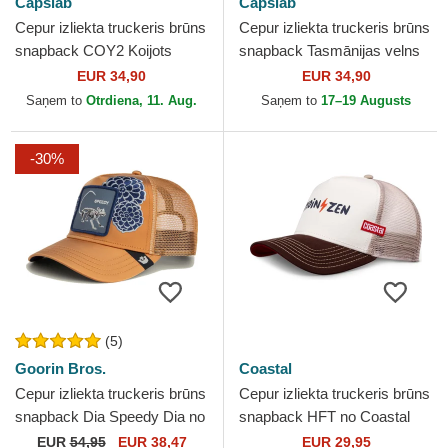
Capslab
Capslab
Cepur izliekta truckeris brūns
Cepur izliekta truckeris brūns
snapback COY2 Koijots
snapback Tasmānijas velns
Looney Tunes no Capslab
Looney Tunes no Capslab
EUR 34,90
EUR 34,90
Saņem to
Otrdiena, 11. Aug.
Saņem to
17–19 Augusts
-30%
(5)
Goorin Bros.
Coastal
Cepur izliekta truckeris brūns
Cepur izliekta truckeris brūns
snapback Dia Speedy Dia no
snapback HFT no Coastal
Los Muertos The Farm no
EUR
54,95
EUR 38,47
EUR 29,95