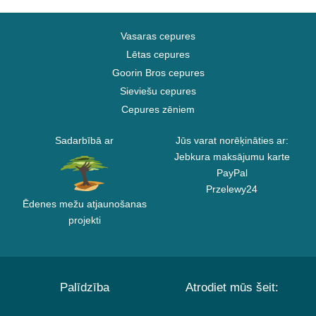
Vasaras cepures
Lētas cepures
Goorin Bros cepures
Sieviešu cepures
Cepures zēniem
Sadarbībā ar
Jūs varat norēķināties ar:
Jebkura maksājumu karte
PayPal
Przelewy24
Ēdenes mežu atjaunošanas
projekti
Palīdzība
Atrodiet mūs šeit: