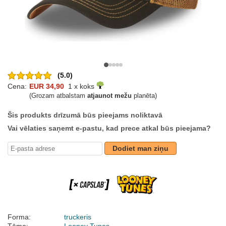
(5.0)
Cena:
EUR 34,90
1 x koks
(Grozam atbalstam
atjaunot mežu
planēta)
Šis produkts drīzumā būs pieejams noliktavā
Vai vēlaties saņemt e-pastu, kad prece atkal būs pieejama?
Dodiet man ziņu
Forma:
truckeris