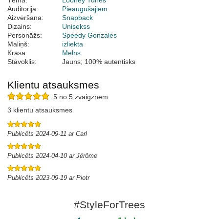
Tēma:
Looney Tunes
Auditorija:
Pieaugušajiem
Aizvēršana:
Snapback
Dizains:
Unisekss
Personāžs:
Speedy Gonzales
Maliņš:
izliekta
Krāsa:
Melns
Stāvoklis:
Jauns; 100% autentisks
Klientu atsauksmes
5 no 5 zvaigznēm
3 klientu atsauksmes
Publicēts 2024-09-11 ar Carl
Publicēts 2024-04-10 ar Jérôme
Publicēts 2023-09-19 ar Piotr
#StyleForTrees