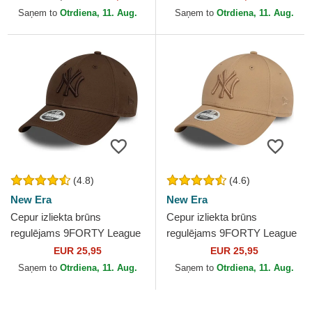
Goorin Bros.
Saņem to
Otrdiena, 11. Aug.
Saņem to
Otrdiena, 11. Aug.
(4.8)
(4.6)
New Era
New Era
Cepur izliekta brūns
Cepur izliekta brūns
regulējams 9FORTY League
regulējams 9FORTY League
Essential no New York
Essential no New York
EUR 25,95
EUR 25,95
Yankees MLB no New Era
Yankees MLB no New Era
Saņem to
Otrdiena, 11. Aug.
Saņem to
Otrdiena, 11. Aug.