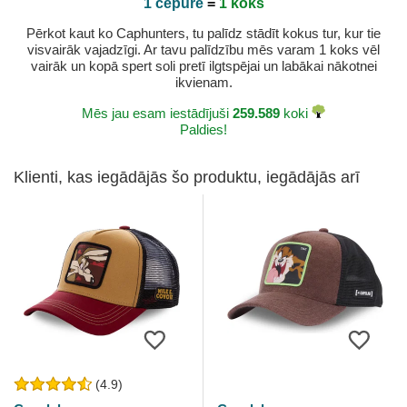
1 cepure
=
1 koks
Pērkot kaut ko Caphunters, tu palīdz stādīt kokus tur, kur tie
visvairāk vajadzīgi. Ar tavu palīdzību mēs varam 1 koks vēl
vairāk un kopā spert soli pretī ilgtspējai un labākai nākotnei
ikvienam.
Mēs jau esam iestādījuši
259.589
koki
Paldies!
Klienti, kas iegādājās šo produktu, iegādājās arī
(4.9)