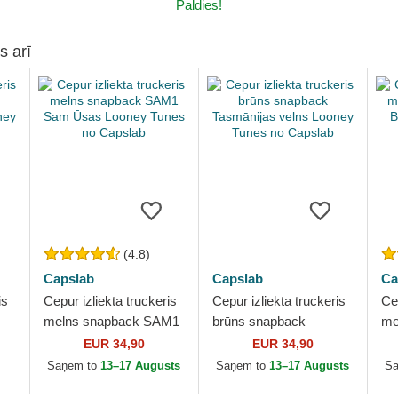
Paldies!
s arī
(4.8)
Capslab
Capslab
Ca
is
Cepur izliekta truckeris
Cepur izliekta truckeris
Cep
melns snapback SAM1
brūns snapback
me
Sam Ūsas Looney
Tasmānijas velns
Ba
EUR 34,90
EUR 34,90
Tunes no Capslab
Looney Tunes no
Tu
.
Saņem to
13–17 Augusts
Saņem to
13–17 Augusts
S
Capslab