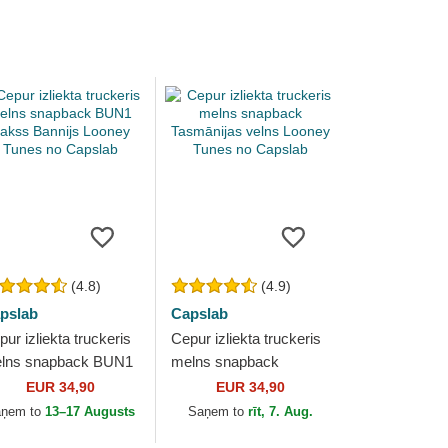
(4.8)
(4.9)
pslab
Capslab
ur izliekta truckeris
Cepur izliekta truckeris
lns snapback BUN1
melns snapback
kss Bannijs Looney
Tasmānijas velns
EUR 34,90
EUR 34,90
nes no Capslab
Looney Tunes no
aņem to
13–17 Augusts
Saņem to
rīt, 7. Aug.
Capslab