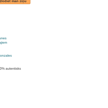
Dodiet man ziņu
unes
ajiem
k
onzales
0% autentisks