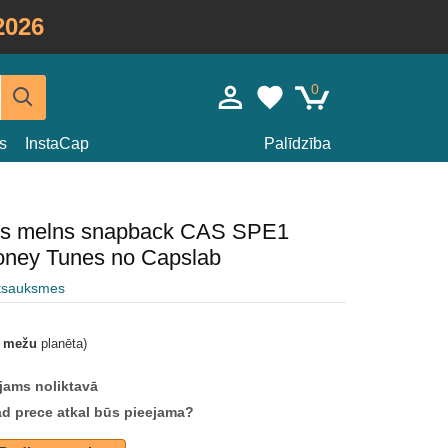
2026
0
s
InstaCap
Palīdzība
eris melns snapback CAS SPE1
oney Tunes no Capslab
atsauksmes
t mežu
planēta)
jams noliktavā
ad prece atkal būs pieejama?