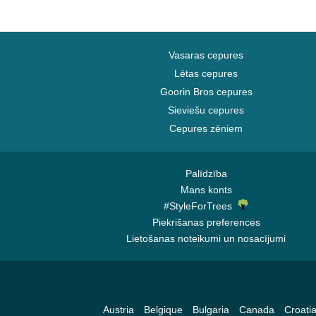
Vasaras cepures
Lētas cepures
Goorin Bros cepures
Sieviešu cepures
Cepures zēniem
Palīdzība
Mans konts
#StyleForTrees
Piekrišanas preferences
Lietošanas noteikumi un nosacījumi
Austria
Belgique
Bulgaria
Canada
Croati