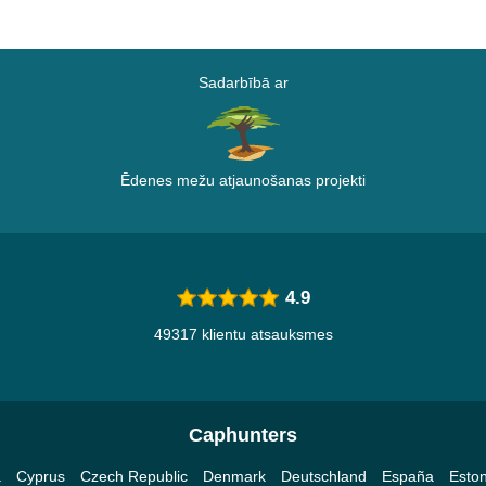
Sadarbībā ar
Ēdenes mežu atjaunošanas projekti
4.9
49317 klientu atsauksmes
Caphunters
a
Cyprus
Czech Republic
Denmark
Deutschland
España
Eston