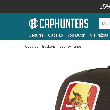
15% 
Cepures
Capslab
Von Dutch
Visi ražotāj
Cepures
>
truckeris
>
Looney Tunes