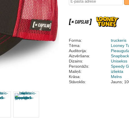
Forma:
truckeris
Tēma:
Looney T
Auditorija:
Pieauguš
Aizvēršana:
Snapbac
Dizains:
Unisekss
Personāžs:
Speedy G
Maliņš:
izliekta
Krāsa:
Melns
Stāvoklis:
Jauns; 10