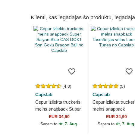
Klienti, kas iegādājās šo produktu, iegādājā
(4.8)
(5)
Capslab
Capslab
Cepur izliekta truckeris
Cepur izliekta trucker
melns snapback Super
melns snapback
Saiyan Blue CAS GOK1
Tasmānijas velns
EUR 34,90
EUR 34,90
Son Goku Dragon Ball
Looney Tunes no
Saņem to
rīt, 7. Aug.
Saņem to
rīt, 7. Aug
no Capslab
Capslab