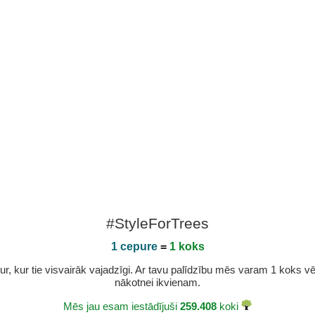
#StyleForTrees
1 cepure
=
1 koks
r, kur tie visvairāk vajadzīgi. Ar tavu palīdzību mēs varam 1 koks vēl 
nākotnei ikvienam.
Mēs jau esam iestādījuši
259.408
koki