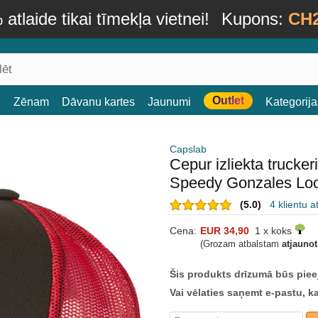
atlaide tikai tīmekļa vietnei!
Kupons:
CH
Outlet
i
Zēnam
Dāvanu kartes
Jaunumi
Kategorija
Capslab
Cepur izliekta truck
Speedy Gonzales Lo
(5.0)
4 klientu 
Cena:
EUR 34,90
1 x koks
(Grozam atbalstam
atjauno
Šis produkts drīzumā būs piee
Vai vēlaties saņemt e-pastu, k