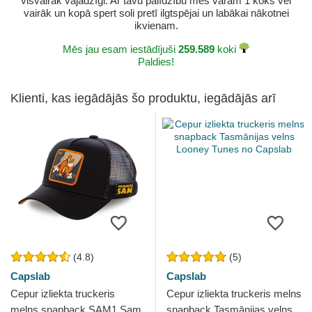
visvairāk vajadzīgi. Ar tavu palīdzību mēs varam 1 koks vēl
vairāk un kopā spert soli pretī ilgtspējai un labākai nākotnei
ikvienam.
Mēs jau esam iestādījuši
259.589
koki
Paldies!
Klienti, kas iegādājās šo produktu, iegādājās arī
(4.8)
(5)
Capslab
Capslab
Cepur izliekta truckeris
Cepur izliekta truckeris melns
melns snapback SAM1 Sam
snapback Tasmānijas velns