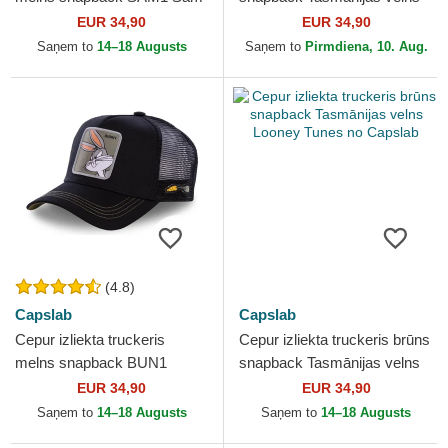
Ūsas Looney Tunes no
Looney Tunes no Capslab
EUR 34,90
EUR 34,90
Capslab
Saņem to
14–18 Augusts
Saņem to
Pirmdiena, 10. Aug.
(4.8)
Capslab
Capslab
Cepur izliekta truckeris
Cepur izliekta truckeris brūns
melns snapback BUN1
snapback Tasmānijas velns
Bakss Bannijs Looney Tunes
Looney Tunes no Capslab
EUR 34,90
EUR 34,90
no Capslab
Saņem to
14–18 Augusts
Saņem to
14–18 Augusts