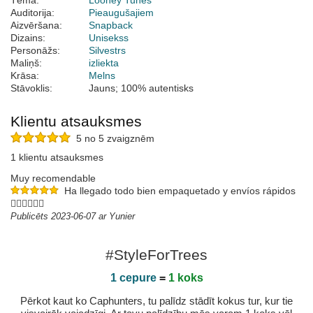
Tēma:
Looney Tunes
Auditorija:
Pieaugušajiem
Aizvēršana:
Snapback
Dizains:
Unisekss
Personāžs:
Silvestrs
Maliņš:
izliekta
Krāsa:
Melns
Stāvoklis:
Jauns; 100% autentisks
Klientu atsauksmes
5 no 5 zvaigznēm
1 klientu atsauksmes
Muy recomendable
Ha llegado todo bien empaquetado y envíos rápidos
👌🏻👌🏻👌🏻
Publicēts 2023-06-07 ar Yunier
#StyleForTrees
1 cepure
=
1 koks
Pērkot kaut ko Caphunters, tu palīdz stādīt kokus tur, kur tie