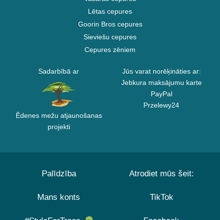
Lētas cepures
Goorin Bros cepures
Sieviešu cepures
Cepures zēniem
Sadarbībā ar
Jūs varat norēķināties ar:
Jebkura maksājumu karte
PayPal
Przelewy24
Ēdenes mežu atjaunošanas
projekti
Palīdzība
Atrodiet mūs šeit:
Mans konts
TikTok