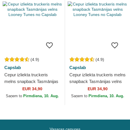
(4.9)
(4.9)
Capslab
Capslab
Cepur izliekta truckeris
Cepur izliekta truckeris melns
melns snapback Tasmānijas
snapback Tasmānijas velns
velns Looney Tunes no
Looney Tunes no Capslab
EUR 34,90
EUR 34,90
Capslab
Saņem to
Pirmdiena, 10. Aug.
Saņem to
Pirmdiena, 10. Aug.
Vasaras cepures