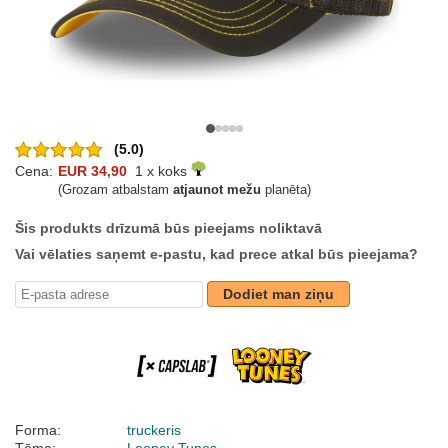
(5.0)
Cena:
EUR 34,90
1 x koks
(Grozam atbalstam
atjaunot mežu
planēta)
Šis produkts drīzumā būs pieejams noliktavā
Vai vēlaties saņemt e-pastu, kad prece atkal būs pieejama?
Dodiet man ziņu
Forma:
truckeris