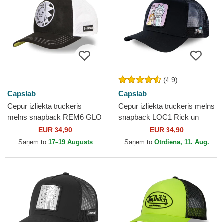
(4.9)
Capslab
Capslab
Cepur izliekta truckeris
Cepur izliekta truckeris melns
melns snapback REM6 GLO
snapback LOO1 Rick un
Rick Sanchez Riks un
Morty Riks un Mortijs no
EUR 34,90
EUR 34,90
Mortijs no Capslab
Capslab
Saņem to
17–19 Augusts
Saņem to
Otrdiena, 11. Aug.