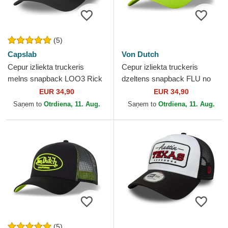
(5)
Capslab
Von Dutch
Cepur izliekta truckeris
Cepur izliekta truckeris
melns snapback LOO3 Rick
dzeltens snapback FLU no
un Morty Riks un Mortijs no
Von Dutch
EUR 34,90
EUR 34,90
Capslab
Saņem to
Otrdiena, 11. Aug.
Saņem to
Otrdiena, 11. Aug.
(5)