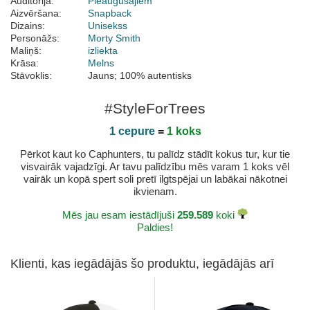
Auditorija:
Pieaugušajiem
Aizvēršana:
Snapback
Dizains:
Unisekss
Personāžs:
Morty Smith
Maliņš:
izliekta
Krāsa:
Melns
Stāvoklis:
Jauns; 100% autentisks
#StyleForTrees
1 cepure
=
1 koks
Pērkot kaut ko Caphunters, tu palīdz stādīt kokus tur, kur tie
visvairāk vajadzīgi. Ar tavu palīdzību mēs varam 1 koks vēl
vairāk un kopā spert soli pretī ilgtspējai un labākai nākotnei
ikvienam.
Mēs jau esam iestādījuši
259.589
koki
Paldies!
Klienti, kas iegādājās šo produktu, iegādājās arī