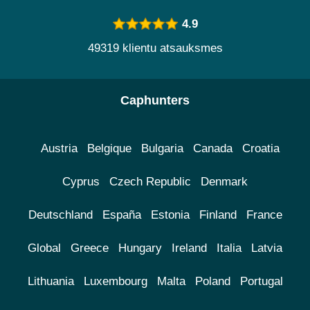
4.9
49319 klientu atsauksmes
Caphunters
Austria
Belgique
Bulgaria
Canada
Croatia
Cyprus
Czech Republic
Denmark
Deutschland
España
Estonia
Finland
France
Global
Greece
Hungary
Ireland
Italia
Latvia
Lithuania
Luxembourg
Malta
Poland
Portugal