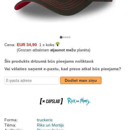
Cena:
EUR 34,90
1 x koks
(Grozam atbalstam
atjaunot mežu
planēta)
Šis produkts drīzumā būs pieejams noliktavā
Vai vēlaties saņemt e-pastu, kad prece atkal būs pieejama?
Dodiet man ziņu
Forma:
truckeris
Tēma:
Riks un Mortijs