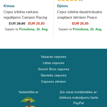
Kimoa
Djinns
Cepur izliekta sarkans
Cepur izliekta daudzkrāsains
regulējams Campos Racing
snapback bērniem Peace
1998 no Kimoa
Pizza Food no Djinns
EUR
29,90
EUR 20,93
EUR 26,95
Saņem to
Pirmdiena, 10. Aug.
Saņem to
Pirmdiena, 10. Aug.
Vasaras cepures
Lētas cepures
Goorin Bros cepures
Sieviešu cepures
Cepures zēniem
Sadarbībā ar
Jūs varat norēķināties ar:
Jebkura maksājumu karte
PayPal