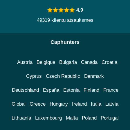
4.9
49319 klientu atsauksmes
Caphunters
Austria
Belgique
Bulgaria
Canada
Croatia
Cyprus
Czech Republic
Denmark
Deutschland
España
Estonia
Finland
France
Global
Greece
Hungary
Ireland
Italia
Latvia
Lithuania
Luxembourg
Malta
Poland
Portugal