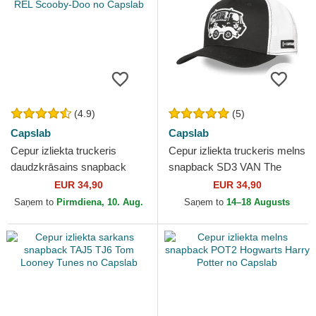
(4.9)
(5)
Capslab
Capslab
Cepur izliekta truckeris
Cepur izliekta truckeris melns
daudzkrāsains snapback
snapback SD3 VAN The
Help! REL Scooby-Doo no
Mystery Machine Scooby-
EUR 34,90
EUR 34,90
Capslab
Doo no Capslab
Saņem to
Pirmdiena, 10. Aug.
Saņem to
14–18 Augusts