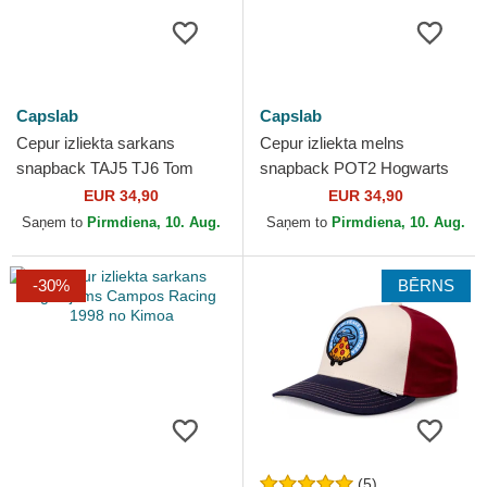
Capslab
Capslab
Cepur izliekta sarkans
Cepur izliekta melns
snapback TAJ5 TJ6 Tom
snapback POT2 Hogwarts
Looney Tunes no Capslab
Harry Potter no Capslab
EUR 34,90
EUR 34,90
Saņem to
Pirmdiena, 10. Aug.
Saņem to
Pirmdiena, 10. Aug.
-30%
BĒRNS
(5)