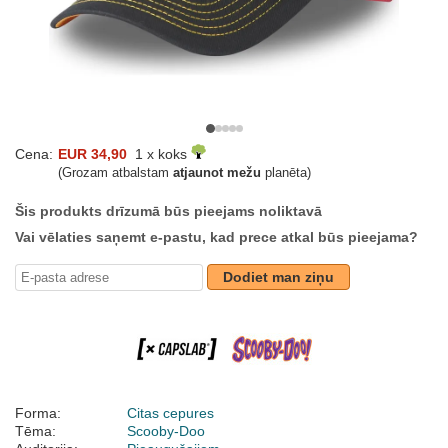
Cena:
EUR 34,90
1 x koks
(Grozam atbalstam
atjaunot mežu
planēta)
Šis produkts drīzumā būs pieejams noliktavā
Vai vēlaties saņemt e-pastu, kad prece atkal būs pieejama?
Dodiet man ziņu
Forma:
Citas cepures
Tēma:
Scooby-Doo