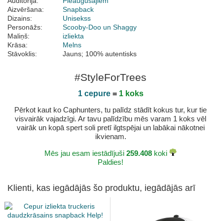
Auditorija:
Pieaugušajiem
Aizvēršana:
Snapback
Dizains:
Unisekss
Personāžs:
Scooby-Doo un Shaggy
Maliņš:
izliekta
Krāsa:
Melns
Stāvoklis:
Jauns; 100% autentisks
#StyleForTrees
1 cepure
=
1 koks
Pērkot kaut ko Caphunters, tu palīdz stādīt kokus tur, kur tie
visvairāk vajadzīgi. Ar tavu palīdzību mēs varam 1 koks vēl
vairāk un kopā spert soli pretī ilgtspējai un labākai nākotnei
ikvienam.
Mēs jau esam iestādījuši
259.408
koki
Paldies!
Klienti, kas iegādājās šo produktu, iegādājās arī