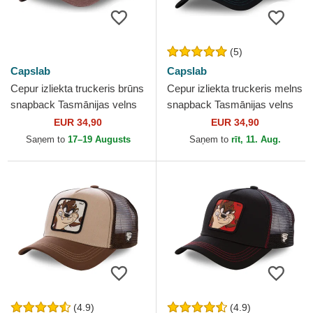
(5)
Capslab
Capslab
Cepur izliekta truckeris brūns
Cepur izliekta truckeris melns
snapback Tasmānijas velns
snapback Tasmānijas velns
Looney Tunes no Capslab
Looney Tunes no Capslab
EUR 34,90
EUR 34,90
Saņem to
17–19 Augusts
Saņem to
rīt, 11. Aug.
(4.9)
(4.9)