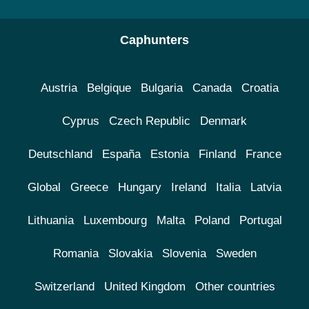
Caphunters
Austria
Belgique
Bulgaria
Canada
Croatia
Cyprus
Czech Republic
Denmark
Deutschland
España
Estonia
Finland
France
Global
Greece
Hungary
Ireland
Italia
Latvia
Lithuania
Luxembourg
Malta
Poland
Portugal
Romania
Slovakia
Slovenia
Sweden
Switzerland
United Kingdom
Other countries