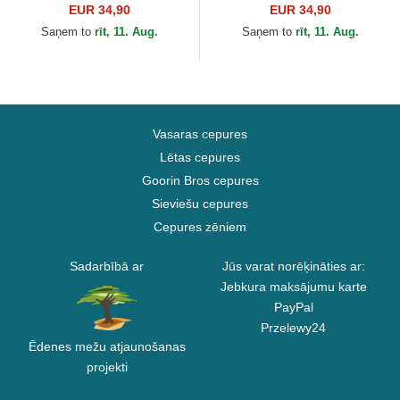
velns Looney Tunes no
Looney Tunes no Capslab
EUR 34,90
EUR 34,90
Capslab
Saņem to
rīt, 11. Aug.
Saņem to
rīt, 11. Aug.
Vasaras cepures
Lētas cepures
Goorin Bros cepures
Sieviešu cepures
Cepures zēniem
Sadarbībā ar
Jūs varat norēķināties ar:
Jebkura maksājumu karte
PayPal
Przelewy24
Ēdenes mežu atjaunošanas
projekti