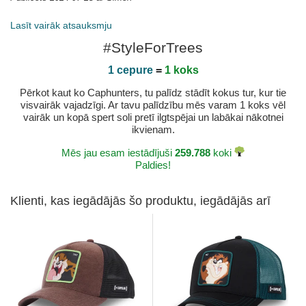
Lasīt vairāk atsauksmju
#StyleForTrees
1 cepure
=
1 koks
Pērkot kaut ko Caphunters, tu palīdz stādīt kokus tur, kur tie
visvairāk vajadzīgi. Ar tavu palīdzību mēs varam 1 koks vēl
vairāk un kopā spert soli pretī ilgtspējai un labākai nākotnei
ikvienam.
Mēs jau esam iestādījuši
259.788
koki
Paldies!
Klienti, kas iegādājās šo produktu, iegādājās arī