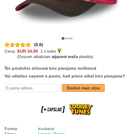
(5.0)
Cena:
EUR 34,90
1 x koks
(Grozam atbalstam
atjaunot mežu
planēta)
Šis produkts drīzumā būs pieejams noliktavā
Vai vēlaties saņemt e-pastu, kad prece atkal būs pieejama?
Dodiet man ziņu
Forma:
truckeris