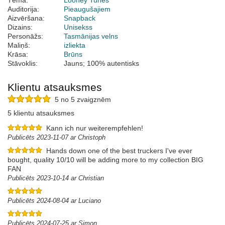
Tēma:
Looney Tunes
Auditorija:
Pieaugušajiem
Aizvēršana:
Snapback
Dizains:
Unisekss
Personāžs:
Tasmānijas velns
Maliņš:
izliekta
Krāsa:
Brūns
Stāvoklis:
Jauns; 100% autentisks
Klientu atsauksmes
5 no 5 zvaigznēm
5 klientu atsauksmes
Kann ich nur weiterempfehlen!
Publicēts 2023-11-07 ar Christoph
Hands down one of the best truckers I've ever
bought, quality 10/10 will be adding more to my collection BIG
FAN
Publicēts 2023-10-14 ar Christian
Publicēts 2024-08-04 ar Luciano
Publicēts 2024-07-25 ar Simon