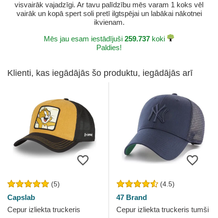
visvairāk vajadzīgi. Ar tavu palīdzību mēs varam 1 koks vēl
vairāk un kopā spert soli pretī ilgtspējai un labākai nākotnei
ikvienam.
Mēs jau esam iestādījuši
259.737
koki
Paldies!
Klienti, kas iegādājās šo produktu, iegādājās arī
(5)
(4.5)
Capslab
47 Brand
Cepur izliekta truckeris
Cepur izliekta truckeris tumši