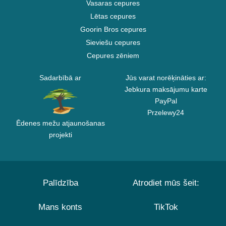
Vasaras cepures
Lētas cepures
Goorin Bros cepures
Sieviešu cepures
Cepures zēniem
Sadarbībā ar
Jūs varat norēķināties ar:
Jebkura maksājumu karte
PayPal
Przelewy24
Ēdenes mežu atjaunošanas
projekti
Palīdzība
Atrodiet mūs šeit:
Mans konts
TikTok