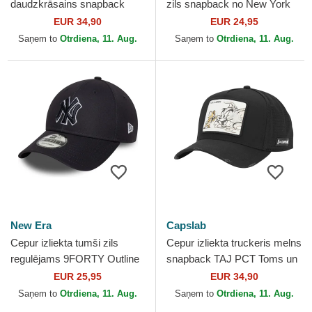
daudzkrāsains snapback
zils snapback no New York
SMI Jerry Looney Tunes no
Yankees MLB no 47 Brand
EUR 34,90
EUR 24,95
Capslab
Saņem to
Otrdiena, 11. Aug.
Saņem to
Otrdiena, 11. Aug.
New Era
Capslab
Cepur izliekta tumši zils
Cepur izliekta truckeris melns
regulējams 9FORTY Outline
snapback TAJ PCT Toms un
no New York Yankees MLB
Džerijs Looney Tunes no
EUR 25,95
EUR 34,90
no New Era
Capslab
Saņem to
Otrdiena, 11. Aug.
Saņem to
Otrdiena, 11. Aug.