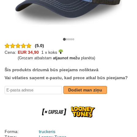
(5.0)
Cena:
EUR 34,90
1 x koks
(Grozam atbalstam
atjaunot mežu
planēta)
Šis produkts drīzumā būs pieejams noliktavā
Vai vēlaties saņemt e-pastu, kad prece atkal būs pieejama?
Dodiet man ziņu
Forma:
truckeris