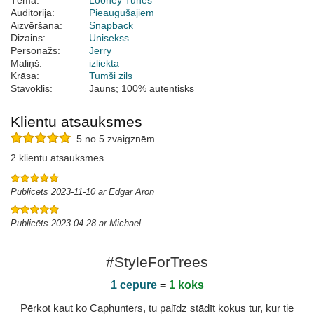
Tēma:
Looney Tunes
Auditorija:
Pieaugušajiem
Aizvēršana:
Snapback
Dizains:
Unisekss
Personāžs:
Jerry
Maliņš:
izliekta
Krāsa:
Tumši zils
Stāvoklis:
Jauns; 100% autentisks
Klientu atsauksmes
5 no 5 zvaigznēm
2 klientu atsauksmes
Publicēts 2023-11-10 ar Edgar Aron
Publicēts 2023-04-28 ar Michael
#StyleForTrees
1 cepure
=
1 koks
Pērkot kaut ko Caphunters, tu palīdz stādīt kokus tur, kur tie