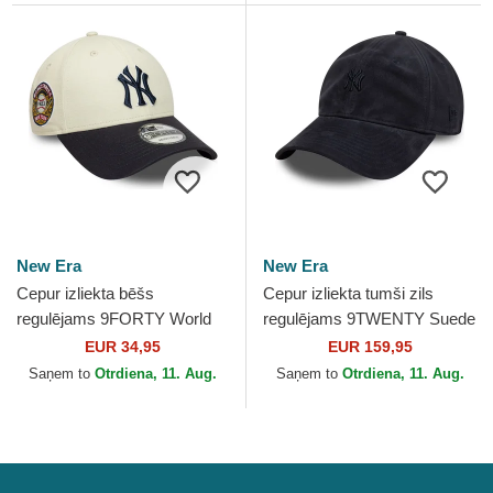
New Era
New Era
Cepur izliekta bēšs
Cepur izliekta tumši zils
regulējams 9FORTY World
regulējams 9TWENTY Suede
Series no New York Yankees
no New York Yankees MLB
EUR 34,95
EUR 159,95
MLB no New Era
no New Era
Saņem to
Otrdiena, 11. Aug.
Saņem to
Otrdiena, 11. Aug.