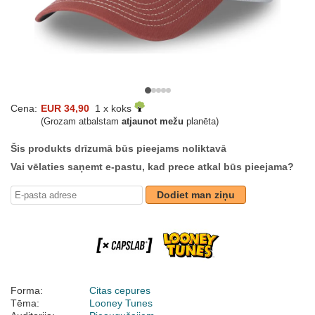
Cena:
EUR 34,90
1 x koks
(Grozam atbalstam
atjaunot mežu
planēta)
Šis produkts drīzumā būs pieejams noliktavā
Vai vēlaties saņemt e-pastu, kad prece atkal būs pieejama?
Dodiet man ziņu
Forma:
Citas cepures
Tēma:
Looney Tunes