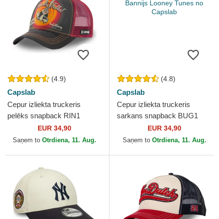
(4.9)
(4.8)
Capslab
Capslab
Cepur izliekta truckeris
Cepur izliekta truckeris
pelēks snapback RIN1
sarkans snapback BUG1
Bakss Bannijs Looney Tunes
Bakss Bannijs Looney Tunes
EUR 34,90
EUR 34,90
no Capslab
no Capslab
Saņem to
Otrdiena, 11. Aug.
Saņem to
Otrdiena, 11. Aug.