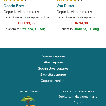
Goorin Bros.
Von Dutch
Cepur izliekta truckeris
Cepur izliekta truckeris
daudzkrāsains snapback The
daudzkrāsains snapback
Panther The Farm no Goorin
CLA5 no Von Dutch
EUR 39,95
EUR 34,90
Bros.
Saņem to
Otrdiena, 11. Aug.
Saņem to
Otrdiena, 11. Aug.
Vasaras cepures
Lētas cepures
Goorin Bros cepures
Sieviešu cepures
Cepures zēniem
Sadarbībā ar
Jūs varat norēķināties ar:
Jebkura maksājumu karte
PayPal