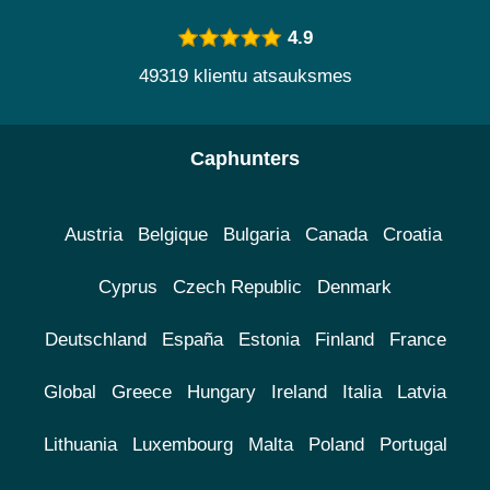
4.9
49319 klientu atsauksmes
Caphunters
Austria
Belgique
Bulgaria
Canada
Croatia
Cyprus
Czech Republic
Denmark
Deutschland
España
Estonia
Finland
France
Global
Greece
Hungary
Ireland
Italia
Latvia
Lithuania
Luxembourg
Malta
Poland
Portugal