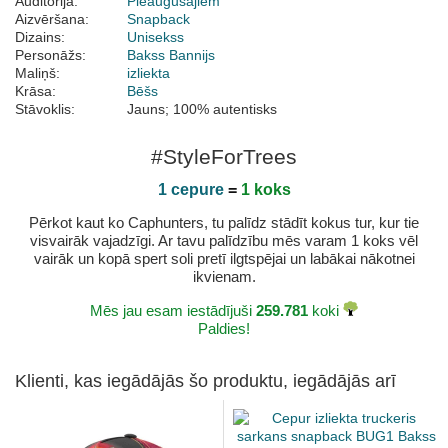
Auditorija:
Pieaugušajiem
Aizvēršana:
Snapback
Dizains:
Unisekss
Personāžs:
Bakss Bannijs
Maliņš:
izliekta
Krāsa:
Bēšs
Stāvoklis:
Jauns; 100% autentisks
#StyleForTrees
1 cepure
=
1 koks
Pērkot kaut ko Caphunters, tu palīdz stādīt kokus tur, kur tie
visvairāk vajadzīgi. Ar tavu palīdzību mēs varam 1 koks vēl
vairāk un kopā spert soli pretī ilgtspējai un labākai nākotnei
ikvienam.
Mēs jau esam iestādījuši
259.781
koki
Paldies!
Klienti, kas iegādājās šo produktu, iegādājās arī