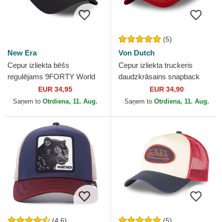
(5)
New Era
Von Dutch
Cepur izliekta bēšs
Cepur izliekta truckeris
regulējams 9FORTY World
daudzkrāsains snapback
Series no New York Yankees
BAS no Von Dutch
EUR 34,95
EUR 34,90
MLB no New Era
Saņem to
Otrdiena, 11. Aug.
Saņem to
Otrdiena, 11. Aug.
(4.6)
(5)