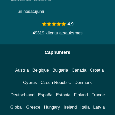
un nosacījumi
4.9
49319 klientu atsauksmes
Caphunters
Austria
Belgique
Bulgaria
Canada
Croatia
Cyprus
Czech Republic
Denmark
Deutschland
España
Estonia
Finland
France
Global
Greece
Hungary
Ireland
Italia
Latvia