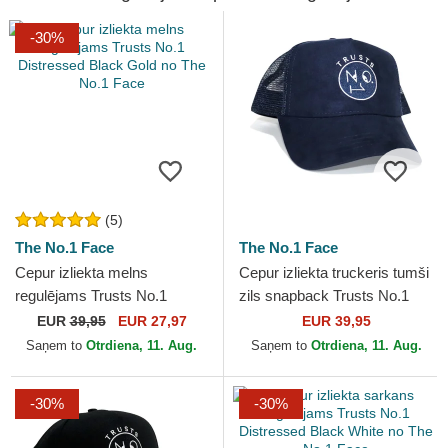
-30%
(5)
The No.1 Face
The No.1 Face
Cepur izliekta melns
Cepur izliekta truckeris tumši
regulējams Trusts No.1
zils snapback Trusts No.1
Distressed Black Gold no
Suede Navy White no The
EUR
39,95
EUR 27,97
EUR 39,95
The No.1 Face
No.1 Face
Saņem to
Otrdiena, 11. Aug.
Saņem to
Otrdiena, 11. Aug.
-30%
-30%