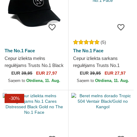
(5)
The No.1 Face
The No.1 Face
Cepur izliekta melns
Cepur izliekta sarkans
regulējams Trusts No.1 Black
regulējams Trusts No.1
White no The No.1 Face
Distressed Black White no
EUR
39,95
EUR 27,97
EUR
39,95
EUR 27,97
The No.1 Face
Saņem to
Otrdiena, 11. Aug.
Saņem to
Otrdiena, 11. Aug.
-30%