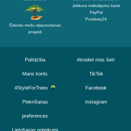
Jebkura maksājumu karte
PayPal
Przelewy24
Ēdenes mežu atjaunošanas
projekti
Palīdzība
Atrodiet mūs šeit:
Mans konts
TikTok
#StyleForTrees
Facebook
Piekrišanas
Instagram
preferences
Lietošanas noteikumi