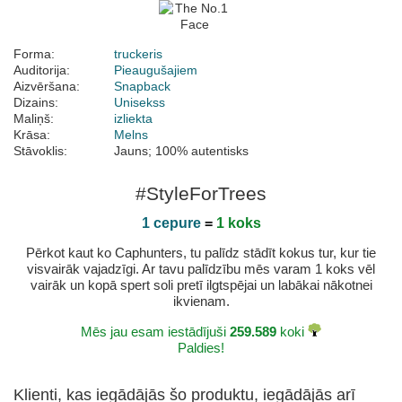
Forma:
truckeris
Auditorija:
Pieaugušajiem
Aizvēršana:
Snapback
Dizains:
Unisekss
Maliņš:
izliekta
Krāsa:
Melns
Stāvoklis:
Jauns; 100% autentisks
#StyleForTrees
1 cepure
=
1 koks
Pērkot kaut ko Caphunters, tu palīdz stādīt kokus tur, kur tie
visvairāk vajadzīgi. Ar tavu palīdzību mēs varam 1 koks vēl
vairāk un kopā spert soli pretī ilgtspējai un labākai nākotnei
ikvienam.
Mēs jau esam iestādījuši
259.589
koki
Paldies!
Klienti, kas iegādājās šo produktu, iegādājās arī