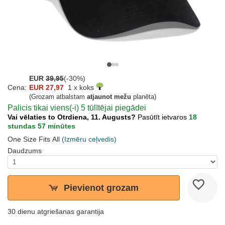
EUR
39,95
(-30%)
Cena:
EUR 27,97
1 x koks
(Grozam atbalstam
atjaunot mežu
planēta)
Palicis tikai viens(-i) 5 tūlītējai piegādei
Vai vēlaties to Otrdiena, 11. Augusts?
Pasūtīt ietvaros
18
stundas 57 minūtes
One Size Fits All
(Izmēru ceļvedis)
Daudzums
Pievienot grozam
30 dienu atgriešanas garantija