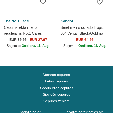
The No.1 Face
Kangol
Cepur izliekta melns
Beret melns dorado Tropic
regulējams No.1 Cares
504 Ventair Black/Gold no
Distressed Black Gold no
Kangol
EUR
39,95
EUR 27,97
EUR 64,95
The No.1 Face
Saņem to
Otrdiena, 11. Aug.
Saņem to
Otrdiena, 11. Aug.
Vasaras cepures
Lētas cepures
Goorin Bros cepures
Sieviešu cepures
Cepures zēniem
Sadarbībā ar
Jūs varat norēķināties ar: