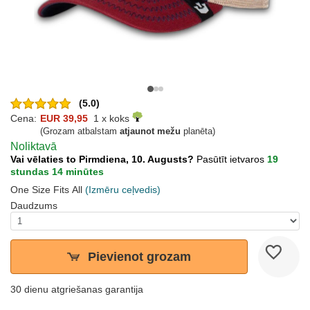
(5.0)
Cena:
EUR 39,95
1 x koks
(Grozam atbalstam
atjaunot mežu
planēta)
Noliktavā
Vai vēlaties to Pirmdiena, 10. Augusts?
Pasūtīt ietvaros
19
stundas 14 minūtes
One Size Fits All
(Izmēru ceļvedis)
Daudzums
Pievienot grozam
30 dienu atgriešanas garantija