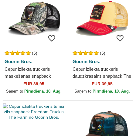
(5)
(5)
Goorin Bros.
Goorin Bros.
Cepur izliekta truckeris
Cepur izliekta truckeris
maskēšanas snapback
daudzkrāsains snapback The
Freedom Eagle Camouflage
Faithful Eagle Sport The
EUR 39,95
EUR 39,95
Seasonal Real Tree The
Farm no Goorin Bros.
Saņem to
Pirmdiena, 10. Aug.
Saņem to
Pirmdiena, 10. Aug.
Farm...