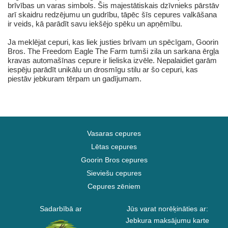
brīvības un varas simbols. Šis majestātiskais dzīvnieks pārstāv
arī skaidru redzējumu un gudrību, tāpēc šīs cepures valkāšana
ir veids, kā parādīt savu iekšējo spēku un apņēmību.
Ja meklējat cepuri, kas liek justies brīvam un spēcīgam, Goorin
Bros. The Freedom Eagle The Farm tumši zila un sarkana ērgļa
kravas automašīnas cepure ir lieliska izvēle. Nepalaidiet garām
iespēju parādīt unikālu un drosmīgu stilu ar šo cepuri, kas
piestāv jebkuram tērpam un gadījumam.
Vasaras cepures
Lētas cepures
Goorin Bros cepures
Sieviešu cepures
Cepures zēniem
Sadarbībā ar
Jūs varat norēķināties ar:
Jebkura maksājumu karte