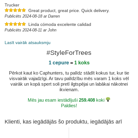
Trucker
Great product, great price. Quick delivery.
Publicēts 2024-08-18 ar Darren
Linda cómoda excelente calidad
Publicēts 2024-08-11 ar John
Lasīt vairāk atsauksmju
#StyleForTrees
1 cepure
=
1 koks
Pērkot kaut ko Caphunters, tu palīdz stādīt kokus tur, kur tie
visvairāk vajadzīgi. Ar tavu palīdzību mēs varam 1 koks vēl
vairāk un kopā spert soli pretī ilgtspējai un labākai nākotnei
ikvienam.
Mēs jau esam iestādījuši
259.408
koki
Paldies!
Klienti, kas iegādājās šo produktu, iegādājās arī