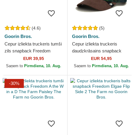
(4.6)
(5)
Goorin Bros.
Goorin Bros.
Cepur izliekta truckeris tumši
Cepur izliekta truckeris
zils snapback Freedom
daudzkrāsains snapback
Truckin The Farm no Goorin
Freedom Eagle In The
EUR 39,95
EUR 54,95
Bros.
Element The Farm no
Saņem to
Pirmdiena, 10. Aug.
Saņem to
Pirmdiena, 10. Aug.
Goorin...
-30%