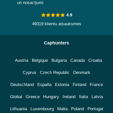
un nosacījumi
4.9
49319 klientu atsauksmes
Caphunters
Austria
Belgique
Bulgaria
Canada
Croatia
Cyprus
Czech Republic
Denmark
Deutschland
España
Estonia
Finland
France
Global
Greece
Hungary
Ireland
Italia
Latvia
Lithuania
Luxembourg
Malta
Poland
Portugal