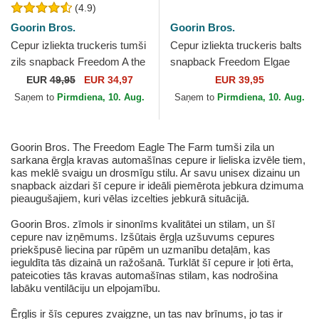
(4.9)
Goorin Bros.
Goorin Bros.
Cepur izliekta truckeris tumši
Cepur izliekta truckeris balts
zils snapback Freedom A the
snapback Freedom Elgae
W in a D The Farm Paisley
Flip Side 2 The Farm no
EUR
49,95
EUR 34,97
EUR 39,95
The Farm no...
Goorin Bros.
Saņem to
Pirmdiena, 10. Aug.
Saņem to
Pirmdiena, 10. Aug.
Goorin Bros. The Freedom Eagle The Farm tumši zila un
sarkana ērgļa kravas automašīnas cepure ir lieliska izvēle tiem,
kas meklē svaigu un drosmīgu stilu. Ar savu unisex dizainu un
snapback aizdari šī cepure ir ideāli piemērota jebkura dzimuma
pieaugušajiem, kuri vēlas izcelties jebkurā situācijā.
Goorin Bros. zīmols ir sinonīms kvalitātei un stilam, un šī
cepure nav izņēmums. Izšūtais ērgļa uzšuvums cepures
priekšpusē liecina par rūpēm un uzmanību detaļām, kas
ieguldīta tās dizainā un ražošanā. Turklāt šī cepure ir ļoti ērta,
pateicoties tās kravas automašīnas stilam, kas nodrošina
labāku ventilāciju un elpojamību.
Ērglis ir šīs cepures zvaigzne, un tas nav brīnums, jo tas ir