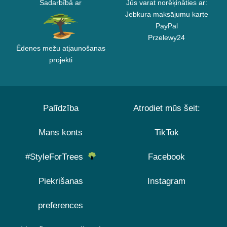
Sadarbībā ar
Jūs varat norēķināties ar:
Jebkura maksājumu karte
PayPal
Przelewy24
Ēdenes mežu atjaunošanas
projekti
Palīdzība
Atrodiet mūs šeit:
Mans konts
TikTok
#StyleForTrees
Facebook
Piekrišanas
Instagram
preferences