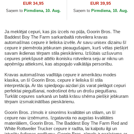
Mini The Farm no Goorin
no Goorin Bros.
EUR 34,95
EUR 39,95
Bros.
Saņem to
Pirmdiena, 10. Aug.
Saņem to
Pirmdiena, 10. Aug.
Ja meklējat cepuri, kas jūs izcels no pūļa, Goorin Bros. The
Baddest Boy The Farm sarkanbaltā rotveilera kravas
automašīnas cepure ir lieliska izvēle. Ar savu unisex dizainu šī
cepure ir piemērota jebkuram pieaugušajam, kurš vēlas piešķirt
savam ikdienas tērpam stila pieskārienu. Izšūtais uzšuvums
cepures priekšpusē attēlo ikonisku rotveilera seju ar niknu un
apņēmīgu attieksmi, kas atspoguļo valkātāja personību.
Kravas automašīnas vadītāja cepure ir amerikāņu modes
klasika, un šī Goorin Bros. cepure ir lieliska šī stila
interpretācija. Ar tās spiedpogu aizdari jūs varat pielāgot cepuri
perfektai piegulšanai, nodrošinot ērtu un drošu piegulšanu.
Turklāt cepures sarkanā un baltā krāsu shēma piešķir jebkuram
tērpam izsmalcinātības pieskārienu.
Goorin Bros. zīmols ir sinonīms kvalitātei un stilam, un šī
cepure nav izņēmums. Izgatavota no augstas kvalitātes
materiāliem, Goorin Bros. The Baddest Boy The Farm Red and
White Rottweiler Trucker cepure ir radīta, lai kalpotu ilgi un
izturētu ikdienas nodilumu. Goorin Bros. zīmols ir pazīstams ar