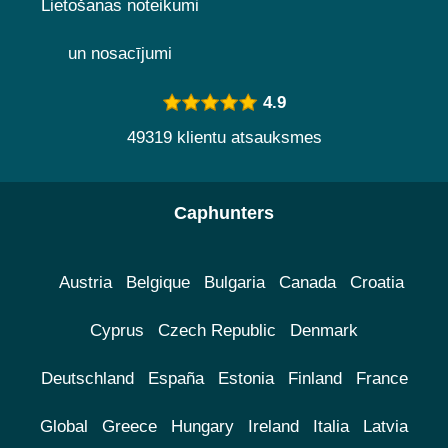
Lietošanas noteikumi
un nosacījumi
4.9
49319 klientu atsauksmes
Caphunters
Austria
Belgique
Bulgaria
Canada
Croatia
Cyprus
Czech Republic
Denmark
Deutschland
España
Estonia
Finland
France
Global
Greece
Hungary
Ireland
Italia
Latvia