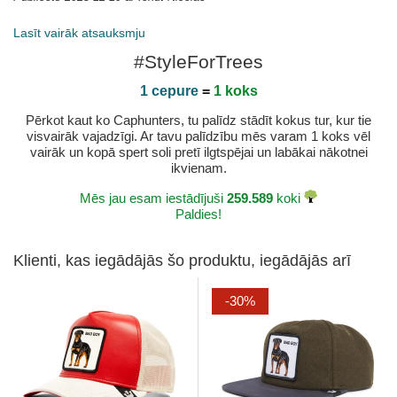
Lasīt vairāk atsauksmju
#StyleForTrees
1 cepure
=
1 koks
Pērkot kaut ko Caphunters, tu palīdz stādīt kokus tur, kur tie
visvairāk vajadzīgi. Ar tavu palīdzību mēs varam 1 koks vēl
vairāk un kopā spert soli pretī ilgtspējai un labākai nākotnei
ikvienam.
Mēs jau esam iestādījuši
259.589
koki
Paldies!
Klienti, kas iegādājās šo produktu, iegādājās arī
-30%