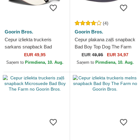
(4)
Goorin Bros.
Goorin Bros.
Cepur izliekta truckeris
Cepur plakana zaļš snapback
sarkans snapback Bad
Bad Boy Top Dog The Farm
Shleather Boy The Farm no
Flats The Farm no Goorin
EUR 49,95
EUR
49,95
EUR 34,97
Goorin Bros.
Bros.
Saņem to
Pirmdiena, 10. Aug.
Saņem to
Pirmdiena, 10. Aug.