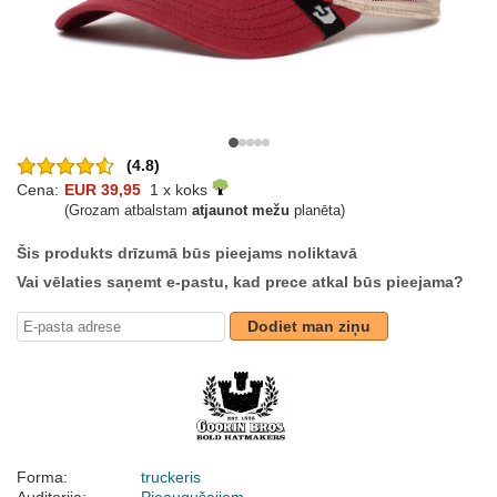
(4.8)
Cena:
EUR 39,95
1 x koks
(Grozam atbalstam
atjaunot mežu
planēta)
Šis produkts drīzumā būs pieejams noliktavā
Vai vēlaties saņemt e-pastu, kad prece atkal būs pieejama?
Dodiet man ziņu
Forma:
truckeris