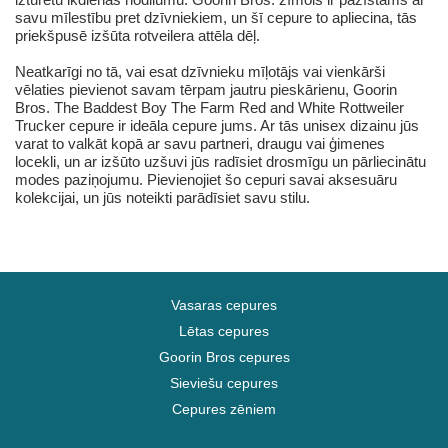
savu mīlestību pret dzīvniekiem, un šī cepure to apliecina, tās
priekšpusē izšūta rotveilera attēla dēļ.
Neatkarīgi no tā, vai esat dzīvnieku mīļotājs vai vienkārši
vēlaties pievienot savam tērpam jautru pieskārienu, Goorin
Bros. The Baddest Boy The Farm Red and White Rottweiler
Trucker cepure ir ideāla cepure jums. Ar tās unisex dizainu jūs
varat to valkāt kopā ar savu partneri, draugu vai ģimenes
locekli, un ar izšūto uzšuvi jūs radīsiet drosmīgu un pārliecinātu
modes paziņojumu. Pievienojiet šo cepuri savai aksesuāru
kolekcijai, un jūs noteikti parādīsiet savu stilu.
Vasaras cepures
Lētas cepures
Goorin Bros cepures
Sieviešu cepures
Cepures zēniem