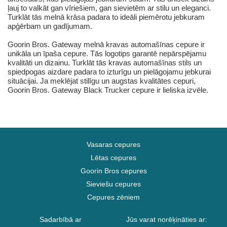
ļauj to valkāt gan vīriešiem, gan sievietēm ar stilu un eleganci.
Turklāt tās melnā krāsa padara to ideāli piemērotu jebkuram
apģērbam un gadījumam.
Goorin Bros. Gateway melnā kravas automašīnas cepure ir
unikāla un īpaša cepure. Tās logotips garantē nepārspējamu
kvalitāti un dizainu. Turklāt tās kravas automašīnas stils un
spiedpogas aizdare padara to izturīgu un pielāgojamu jebkurai
situācijai. Ja meklējat stilīgu un augstas kvalitātes cepuri,
Goorin Bros. Gateway Black Trucker cepure ir lieliska izvēle.
Vasaras cepures
Lētas cepures
Goorin Bros cepures
Sieviešu cepures
Cepures zēniem
Sadarbībā ar
Jūs varat norēķināties ar: