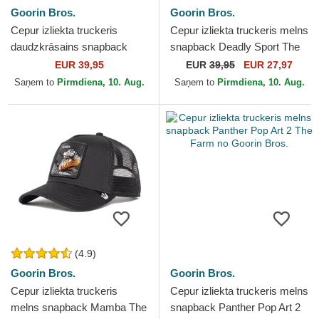
Goorin Bros.
Goorin Bros.
Cepur izliekta truckeris
Cepur izliekta truckeris melns
daudzkrāsains snapback
snapback Deadly Sport The
Two-Tone Skull Grit The
Farm no Goorin Bros.
EUR 39,95
EUR
39,95
EUR 27,97
Farm no Goorin Bros.
Saņem to
Pirmdiena, 10. Aug.
Saņem to
Pirmdiena, 10. Aug.
(4.9)
Goorin Bros.
Goorin Bros.
Cepur izliekta truckeris
Cepur izliekta truckeris melns
melns snapback Mamba The
snapback Panther Pop Art 2