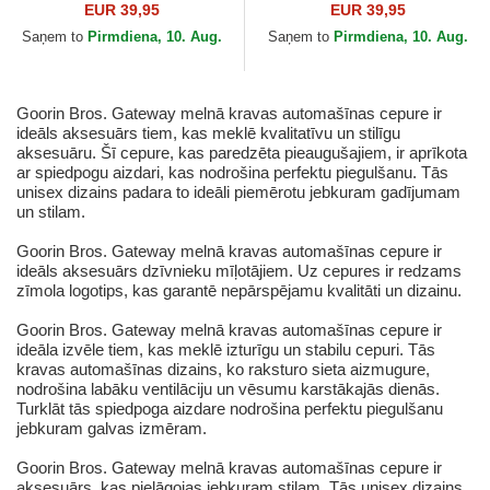
Farm no Goorin Bros.
The Farm no Goorin Bros.
EUR 39,95
EUR 39,95
Saņem to
Pirmdiena, 10. Aug.
Saņem to
Pirmdiena, 10. Aug.
Goorin Bros. Gateway melnā kravas automašīnas cepure ir
ideāls aksesuārs tiem, kas meklē kvalitatīvu un stilīgu
aksesuāru. Šī cepure, kas paredzēta pieaugušajiem, ir aprīkota
ar spiedpogu aizdari, kas nodrošina perfektu piegulšanu. Tās
unisex dizains padara to ideāli piemērotu jebkuram gadījumam
un stilam.
Goorin Bros. Gateway melnā kravas automašīnas cepure ir
ideāls aksesuārs dzīvnieku mīļotājiem. Uz cepures ir redzams
zīmola logotips, kas garantē nepārspējamu kvalitāti un dizainu.
Goorin Bros. Gateway melnā kravas automašīnas cepure ir
ideāla izvēle tiem, kas meklē izturīgu un stabilu cepuri. Tās
kravas automašīnas dizains, ko raksturo sieta aizmugure,
nodrošina labāku ventilāciju un vēsumu karstākajās dienās.
Turklāt tās spiedpoga aizdare nodrošina perfektu piegulšanu
jebkuram galvas izmēram.
Goorin Bros. Gateway melnā kravas automašīnas cepure ir
aksesuārs, kas pielāgojas jebkuram stilam. Tās unisex dizains