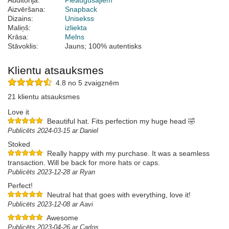
Auditorija:
Pieaugušajiem
Aizvēršana:
Snapback
Dizains:
Unisekss
Maliņš:
izliekta
Krāsa:
Melns
Stāvoklis:
Jauns; 100% autentisks
Klientu atsauksmes
4.8 no 5 zvaigznēm
21 klientu atsauksmes
Love it
Beautiful hat. Fits perfection my huge head 🤣
Publicēts 2024-03-15 ar Daniel
Stoked
Really happy with my purchase. It was a seamless
transaction. Will be back for more hats or caps.
Publicēts 2023-12-28 ar Ryan
Perfect!
Neutral hat that goes with everything, love it!
Publicēts 2023-12-08 ar Aavi
Awesome
Publicēts 2023-04-26 ar Carlos