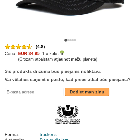
(4.8)
Cena:
EUR 34,95
1 x koks
(Grozam atbalstam
atjaunot mežu
planēta)
Šis produkts drīzumā būs pieejams noliktavā
Vai vēlaties saņemt e-pastu, kad prece atkal būs pieejama?
Dodiet man ziņu
Forma:
truckeris