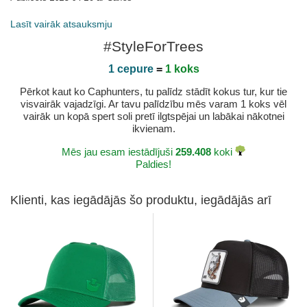
Lasīt vairāk atsauksmju
#StyleForTrees
1 cepure
=
1 koks
Pērkot kaut ko Caphunters, tu palīdz stādīt kokus tur, kur tie
visvairāk vajadzīgi. Ar tavu palīdzību mēs varam 1 koks vēl
vairāk un kopā spert soli pretī ilgtspējai un labākai nākotnei
ikvienam.
Mēs jau esam iestādījuši
259.408
koki
Paldies!
Klienti, kas iegādājās šo produktu, iegādājās arī