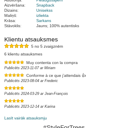
Auditorija:
Pieaugušajiem
Aizvēršana:
Snapback
Dizains:
Unisekss
Maliņš:
izliekta
Krāsa:
Sarkans
Stāvoklis:
Jauns; 100% autentisks
Klientu atsauksmes
5 no 5 zvaigznēm
6 klientu atsauksmes
Muy contenta con la compra
Publicēts 2023-11-07 ar Miriam
Conforme à ce que j’attendais 👍
Publicēts 2023-08-04 ar Frederic
Publicēts 2024-03-29 ar Jean-François
Publicēts 2023-12-14 ar Karina
Lasīt vairāk atsauksmju
#StyleForTrees