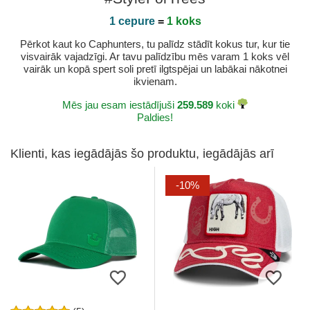
1 cepure
=
1 koks
Pērkot kaut ko Caphunters, tu palīdz stādīt kokus tur, kur tie
visvairāk vajadzīgi. Ar tavu palīdzību mēs varam 1 koks vēl
vairāk un kopā spert soli pretī ilgtspējai un labākai nākotnei
ikvienam.
Mēs jau esam iestādījuši
259.589
koki
Paldies!
Klienti, kas iegādājās šo produktu, iegādājās arī
-10%