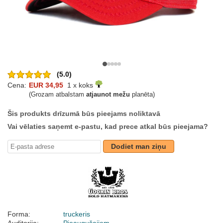
(5.0)
Cena:
EUR 34,95
1 x koks
(Grozam atbalstam
atjaunot mežu
planēta)
Šis produkts drīzumā būs pieejams noliktavā
Vai vēlaties saņemt e-pastu, kad prece atkal būs pieejama?
Dodiet man ziņu
Forma:
truckeris