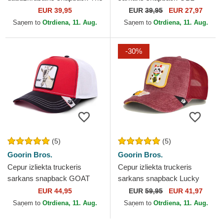
Real Talk Sport The Farm no
Raging Bull The Rocker The
EUR 39,95
EUR
39,95
EUR 27,97
Goorin Bros.
Farm no Goorin Bros.
Saņem to
Otrdiena, 11. Aug.
Saņem to
Otrdiena, 11. Aug.
-30%
(5)
(5)
Goorin Bros.
Goorin Bros.
Cepur izliekta truckeris
Cepur izliekta truckeris
sarkans snapback GOAT
sarkans snapback Lucky
MV Butter The Farm MVP
Maneki-Neko Happy
EUR 44,95
EUR
59,95
EUR 41,97
The Farm no Goorin Bros.
Thoughts The Farm no
Saņem to
Otrdiena, 11. Aug.
Saņem to
Otrdiena, 11. Aug.
Goorin Bros.