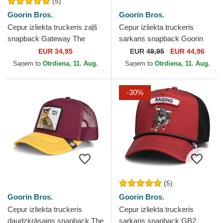
(5)
Goorin Bros.
Goorin Bros.
Cepur izliekta truckeris zaļš
Cepur izliekta truckeris
snapback Gateway The
sarkans snapback Goorin
Farm no Goorin Bros.
Bros. High Way Up Horse
EUR 34,95
EUR
49,95
EUR 44,96
Play The Farm Red Hat...
Saņem to
Otrdiena, 11. Aug.
Saņem to
Otrdiena, 11. Aug.
-30%
(5)
Goorin Bros.
Goorin Bros.
Cepur izliekta truckeris
Cepur izliekta truckeris
daudzkrāsains snapback The
sarkans snapback GB2