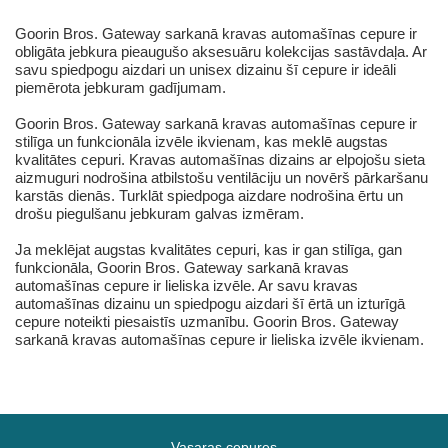
Goorin Bros. Gateway sarkanā kravas automašīnas cepure ir
obligāta jebkura pieaugušo aksesuāru kolekcijas sastāvdaļa. Ar
savu spiedpogu aizdari un unisex dizainu šī cepure ir ideāli
piemērota jebkuram gadījumam.
Goorin Bros. Gateway sarkanā kravas automašīnas cepure ir
stilīga un funkcionāla izvēle ikvienam, kas meklē augstas
kvalitātes cepuri. Kravas automašīnas dizains ar elpojošu sieta
aizmuguri nodrošina atbilstošu ventilāciju un novērš pārkaršanu
karstās dienās. Turklāt spiedpoga aizdare nodrošina ērtu un
drošu piegulšanu jebkuram galvas izmēram.
Ja meklējat augstas kvalitātes cepuri, kas ir gan stilīga, gan
funkcionāla, Goorin Bros. Gateway sarkanā kravas
automašīnas cepure ir lieliska izvēle. Ar savu kravas
automašīnas dizainu un spiedpogu aizdari šī ērtā un izturīgā
cepure noteikti piesaistīs uzmanību. Goorin Bros. Gateway
sarkanā kravas automašīnas cepure ir lieliska izvēle ikvienam.
Vasaras cepures