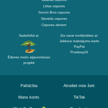
Lētas cepures
Goorin Bros cepures
Sieviešu cepures
Cepures zēniem
Sadarbībā ar
Jūs varat norēķināties ar:
Jebkura maksājumu karte
PayPal
Przelewy24
Ēdenes mežu atjaunošanas
projekti
Palīdzība
Atrodiet mūs šeit:
Mans konts
TikTok