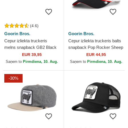
(4.6)
Goorin Bros.
Goorin Bros.
Cepur izliekta truckeris
Cepur izliekta truckeris balts
melns snapback GB2 Black
snapback Pop Rocker Sheep
Sheep The Rocker The Farm
The Farm no Goorin Bros.
EUR 39,95
EUR 44,95
no Goorin Bros.
Saņem to
Pirmdiena, 10. Aug.
Saņem to
Pirmdiena, 10. Aug.
-30%