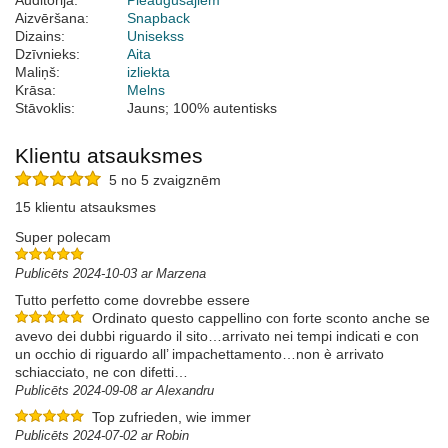
Auditorija:
Pieaugušajiem
Aizvēršana:
Snapback
Dizains:
Unisekss
Dzīvnieks:
Aita
Maliņš:
izliekta
Krāsa:
Melns
Stāvoklis:
Jauns; 100% autentisks
Klientu atsauksmes
5 no 5 zvaigznēm
15 klientu atsauksmes
Super polecam
Publicēts 2024-10-03 ar Marzena
Tutto perfetto come dovrebbe essere
Ordinato questo cappellino con forte sconto anche se
avevo dei dubbi riguardo il sito…arrivato nei tempi indicati e con
un occhio di riguardo all’ impachettamento…non è arrivato
schiacciato, ne con difetti…
Publicēts 2024-09-08 ar Alexandru
Top zufrieden, wie immer
Publicēts 2024-07-02 ar Robin