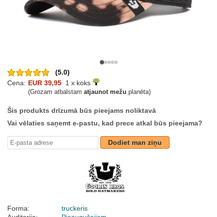
(5.0)
Cena:
EUR 39,95
1 x koks
(Grozam atbalstam
atjaunot mežu
planēta)
Šis produkts drīzumā būs pieejams noliktavā
Vai vēlaties saņemt e-pastu, kad prece atkal būs pieejama?
Dodiet man ziņu
Forma:
truckeris