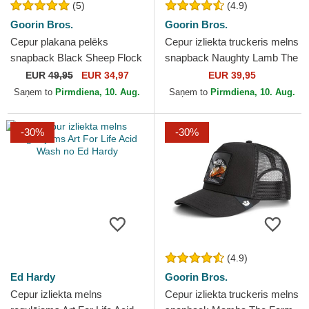
(5)
(4.9)
Goorin Bros.
Goorin Bros.
Cepur plakana pelēks
Cepur izliekta truckeris melns
snapback Black Sheep Flock
snapback Naughty Lamb The
Mountain The Farm Flats The
Farm no Goorin Bros.
EUR
49,95
EUR 34,97
EUR 39,95
Farm no Goorin Bros.
Saņem to
Pirmdiena, 10. Aug.
Saņem to
Pirmdiena, 10. Aug.
-30%
-30%
(4.9)
Ed Hardy
Goorin Bros.
Cepur izliekta melns
Cepur izliekta truckeris melns