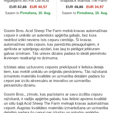
regulējams Art For Life Acid
snapback Mamba The Farm
Wash no Ed Hardy
Premium The Farm no
EUR
57,95
EUR 40,57
EUR
49,95
EUR 34,97
Goorin Bros.
Saņem to
Pirmdiena, 10. Aug.
Saņem to
Pirmdiena, 10. Aug.
Goorin Bros. Acid Sheep The Farm melnā kravas automašīnas
cepure ir unikāls un autentisks apģērba gabals, bez kura
nedrīkst iztikt neviens īsts cepuru cienītājs. Šī kravas
automašīnas stila cepure, kas paredzēta pieaugušajiem, ir
aprīkota ar spiedpogu aizdari, kas ļauj to pielāgot jebkuram
galvas izmēram. Tās unisex dizains padara to ideāli piemērotu
ikvienam neatkarīgi no dzimuma.
Izšūtais aitas uzšuvums cepures priekšpusē ir lieliska detaļa
tiem, kas meklē unikālu un oriģinālu pieskārienu. Tās ražošanā
izmantoto materiālu kvalitāte un uzmanība detaļām padara šo
cepuri par izcilu aksesuāru ar inovatīvu un uzmanību
piesaistošu dizainu.
Goorin Bros., zīmols, kas pazīstams ar savu izcilību cepuru
ražošanā, ir radījis apģērba gabalu, kas lieliski apvieno kvalitāti
un stilu šajā Acid Sheep The Farm melnajā kravas automašīnas
cepurē. Augstas kvalitātes materiālu izmantošana un uzmanība
detaļām padara šo cepuri par izturīgu un noturīgu apģērba