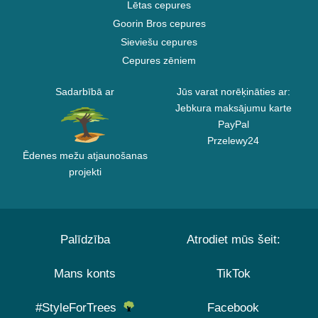
Lētas cepures
Goorin Bros cepures
Sieviešu cepures
Cepures zēniem
Sadarbībā ar
Jūs varat norēķināties ar:
Jebkura maksājumu karte
PayPal
Przelewy24
Ēdenes mežu atjaunošanas
projekti
Palīdzība
Atrodiet mūs šeit:
Mans konts
TikTok
#StyleForTrees
Facebook