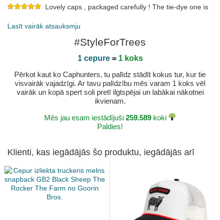
Lovely caps , packaged carefully ! The tie-dye one is
not as vibrant as the photos but I still like it. Delivery was not
super fast . Overall , very good and will be buying again. Thanks
Lasīt vairāk atsauksmju
Publicēts 2023-04-24 ar GEORGE
#StyleForTrees
1 cepure
=
1 koks
Pērkot kaut ko Caphunters, tu palīdz stādīt kokus tur, kur tie
visvairāk vajadzīgi. Ar tavu palīdzību mēs varam 1 koks vēl
vairāk un kopā spert soli pretī ilgtspējai un labākai nākotnei
ikvienam.
Mēs jau esam iestādījuši
259.589
koki
Paldies!
Klienti, kas iegādājās šo produktu, iegādājās arī