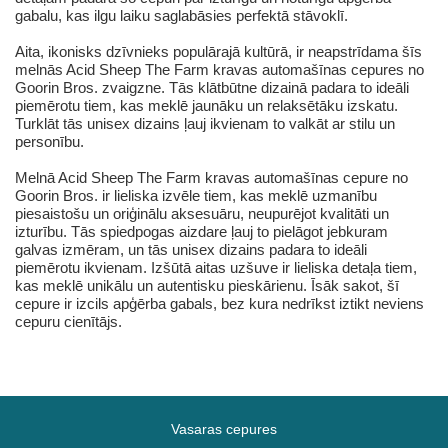
gabalu, kas ilgu laiku saglabāsies perfektā stāvoklī.
Aita, ikonisks dzīvnieks populārajā kultūrā, ir neapstrīdama šīs
melnās Acid Sheep The Farm kravas automašīnas cepures no
Goorin Bros. zvaigzne. Tās klātbūtne dizainā padara to ideāli
piemērotu tiem, kas meklē jaunāku un relaksētāku izskatu.
Turklāt tās unisex dizains ļauj ikvienam to valkāt ar stilu un
personību.
Melnā Acid Sheep The Farm kravas automašīnas cepure no
Goorin Bros. ir lieliska izvēle tiem, kas meklē uzmanību
piesaistošu un oriģinālu aksesuāru, neupurējot kvalitāti un
izturību. Tās spiedpogas aizdare ļauj to pielāgot jebkuram
galvas izmēram, un tās unisex dizains padara to ideāli
piemērotu ikvienam. Izšūtā aitas uzšuve ir lieliska detaļa tiem,
kas meklē unikālu un autentisku pieskārienu. Īsāk sakot, šī
cepure ir izcils apģērba gabals, bez kura nedrīkst iztikt neviens
cepuru cienītājs.
Vasaras cepures