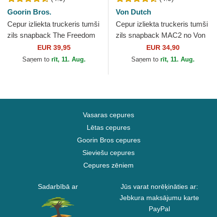
Goorin Bros.
Von Dutch
Cepur izliekta truckeris tumši
Cepur izliekta truckeris tumši
zils snapback The Freedom
zils snapback MAC2 no Von
Eagle The Farm no Goorin
Dutch
EUR 39,95
EUR 34,90
Bros.
Saņem to
rīt, 11. Aug.
Saņem to
rīt, 11. Aug.
Vasaras cepures
Lētas cepures
Goorin Bros cepures
Sieviešu cepures
Cepures zēniem
Sadarbībā ar
Jūs varat norēķināties ar:
Jebkura maksājumu karte
PayPal