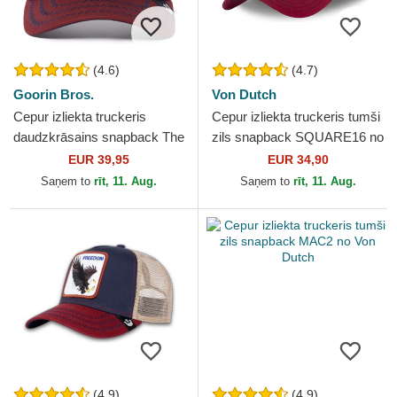
(4.6)
(4.7)
Goorin Bros.
Von Dutch
Cepur izliekta truckeris
Cepur izliekta truckeris tumši
daudzkrāsains snapback The
zils snapback SQUARE16 no
Panther The Farm no Goorin
Von Dutch
EUR 39,95
EUR 34,90
Bros.
Saņem to
rīt, 11. Aug.
Saņem to
rīt, 11. Aug.
(4.9)
(4.9)