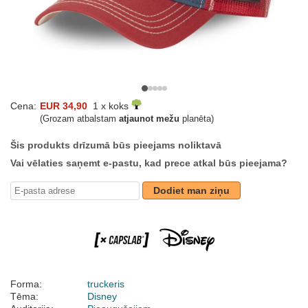
Cena:
EUR 34,90
1 x koks
(Grozam atbalstam
atjaunot mežu
planēta)
Šis produkts drīzumā būs pieejams noliktavā
Vai vēlaties saņemt e-pastu, kad prece atkal būs pieejama?
Dodiet man ziņu
Forma:
truckeris
Tēma:
Disney