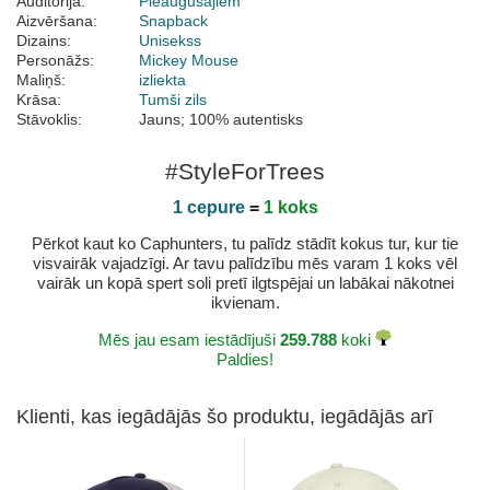
Auditorija:
Pieaugušajiem
Aizvēršana:
Snapback
Dizains:
Unisekss
Personāžs:
Mickey Mouse
Maliņš:
izliekta
Krāsa:
Tumši zils
Stāvoklis:
Jauns; 100% autentisks
#StyleForTrees
1 cepure
=
1 koks
Pērkot kaut ko Caphunters, tu palīdz stādīt kokus tur, kur tie
visvairāk vajadzīgi. Ar tavu palīdzību mēs varam 1 koks vēl
vairāk un kopā spert soli pretī ilgtspējai un labākai nākotnei
ikvienam.
Mēs jau esam iestādījuši
259.788
koki
Paldies!
Klienti, kas iegādājās šo produktu, iegādājās arī