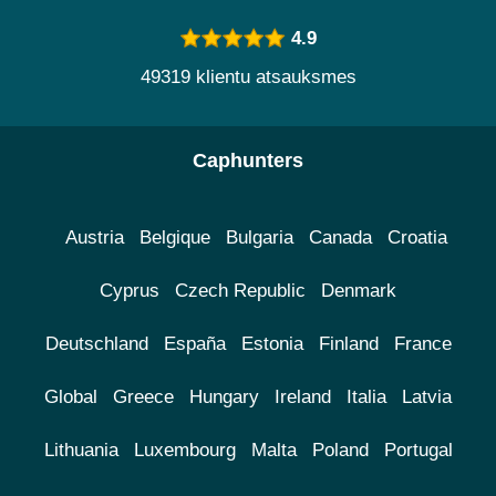
4.9
49319 klientu atsauksmes
Caphunters
Austria
Belgique
Bulgaria
Canada
Croatia
Cyprus
Czech Republic
Denmark
Deutschland
España
Estonia
Finland
France
Global
Greece
Hungary
Ireland
Italia
Latvia
Lithuania
Luxembourg
Malta
Poland
Portugal