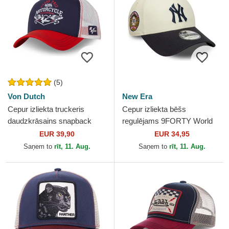
(5)
Von Dutch
New Era
Cepur izliekta truckeris
Cepur izliekta bēšs
daudzkrāsains snapback
regulējams 9FORTY World
MOTO CT 24 MotoGP no
Series no New York Yankees
EUR 39,90
EUR 34,95
MotoGP no Von Dutch
MLB no New Era
Saņem to
rīt, 11. Aug.
Saņem to
rīt, 11. Aug.