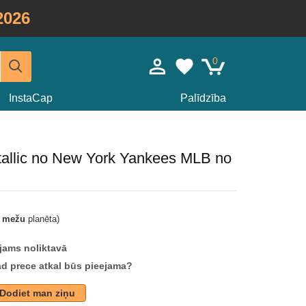
2026
0
InstaCap
Palīdzība
tallic no New York Yankees MLB no
t mežu
planēta)
jams noliktavā
ad prece atkal būs pieejama?
Dodiet man ziņu