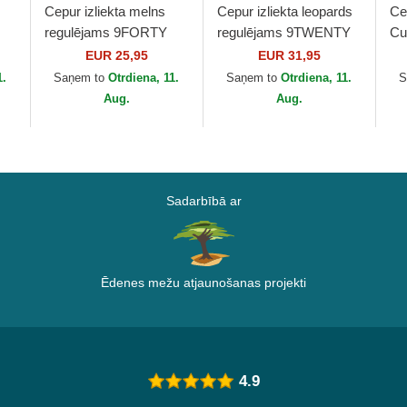
Cepur izliekta melns
Cepur izliekta leopards
Ce
regulējams 9FORTY
regulējams 9TWENTY
Cu
Essential no New York
Leopard no New York
Ya
EUR 25,95
EUR 31,95
w
Yankees MLB no New
Yankees MLB no New
Er
1.
Saņem to
Otrdiena, 11.
Saņem to
Otrdiena, 11.
S
Era
Era
Aug.
Aug.
Sadarbībā ar
Ēdenes mežu atjaunošanas projekti
4.9