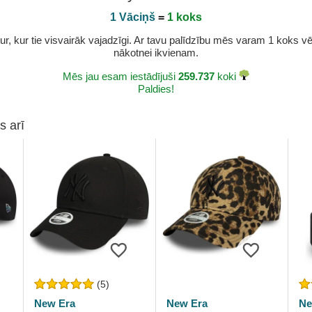
1 Vāciņš
=
1 koks
r, kur tie visvairāk vajadzīgi. Ar tavu palīdzību mēs varam 1 koks vēl 
nākotnei ikvienam.
Mēs jau esam iestādījuši
259.737
koki
Paldies!
s arī
(5)
New Era
New Era
Ne