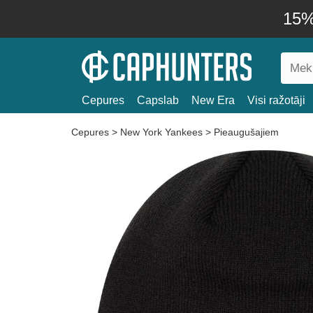
15% 
Cepures
Capslab
New Era
Visi ražotāji
Cepures
>
New York Yankees
>
Pieaugušajiem