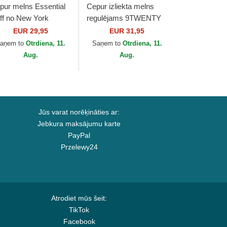
pur melns Essential
Cepur izliekta melns
ff no New York
regulējams 9TWENTY
nkees MLB no New
Broderie no New York
EUR 29,95
EUR 31,95
a
Yankees MLB no New
aņem to
Otrdiena, 11.
Saņem to
Otrdiena, 11.
Era
Aug.
Aug.
Jūs varat norēķināties ar:
Jebkura maksājumu karte
PayPal
Przelewy24
Atrodiet mūs šeit:
TikTok
Facebook