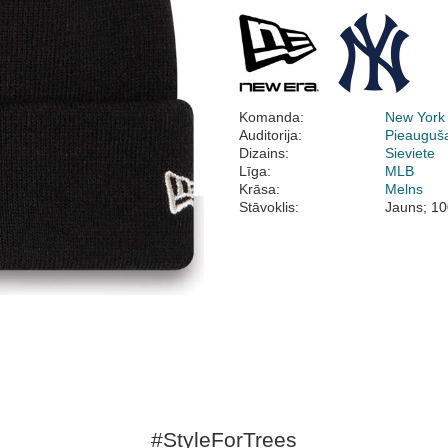
Komanda:
New York
Auditorija:
Pieauguš
Dizains:
Sieviete
Līga:
MLB
Krāsa:
Melns
Stāvoklis:
Jauns; 10
#StyleForTrees