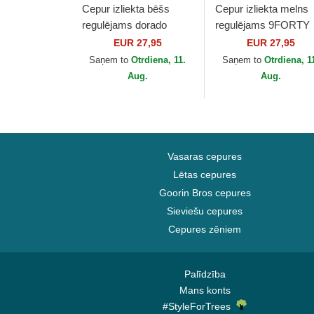
Cepur izliekta bēšs
Cepur izliekta melns
regulējams dorado
regulējams 9FORTY
9FORTY Metallic no
Metallic no New York
EUR 27,95
EUR 27,95
New York Yankees
Yankees MLB no Ne
Saņem to
Otrdiena, 11.
Saņem to
Otrdiena, 1
MLB no New Era
Era
Aug.
Aug.
Vasaras cepures
Lētas cepures
Goorin Bros cepures
Sieviešu cepures
Cepures zēniem
Palīdzība
Mans konts
#StyleForTrees