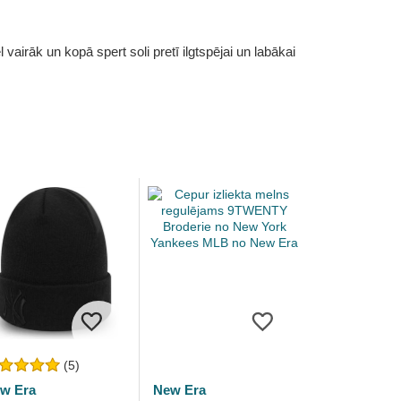
vairāk un kopā spert soli pretī ilgtspējai un labākai
(5)
w Era
New Era