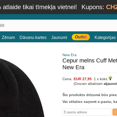
atlaide tikai tīmekļa vietnei!
Kupons:
CH
Outlet
Zēnam
Dāvanu kartes
Jaunumi
Kategorijas
New Era
Cepur melns Cuff Me
New Era
Cena:
EUR 27,95
1 x koks
(Grozam atbalstam
atjauno
Šis produkts drīzumā būs piee
Vai vēlaties saņemt e-pastu, k