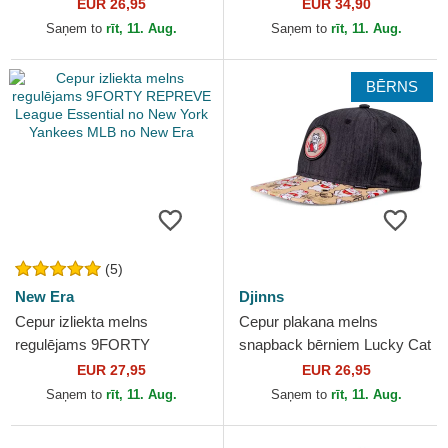
Linen no Djinns
LUC Maneki-Neko no
EUR 26,95
EUR 34,90
Capslab
Saņem to
rīt, 11. Aug.
Saņem to
rīt, 11. Aug.
BĒRNS
(5)
New Era
Djinns
Cepur izliekta melns
Cepur plakana melns
regulējams 9FORTY
snapback bērniem Lucky Cat
REPREVE League Essential
Linen Rev no Djinns
EUR 27,95
EUR 26,95
no New York Yankees MLB
Saņem to
rīt, 11. Aug.
Saņem to
rīt, 11. Aug.
no New Era