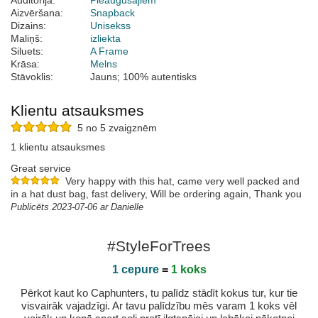
Auditorija:
Pieaugušajiem
Aizvēršana:
Snapback
Dizains:
Unisekss
Maliņš:
izliekta
Siluets:
A Frame
Krāsa:
Melns
Stāvoklis:
Jauns; 100% autentisks
Klientu atsauksmes
5 no 5 zvaigznēm
1 klientu atsauksmes
Great service
Very happy with this hat, came very well packed and
in a hat dust bag, fast delivery, Will be ordering again, Thank you
Publicēts 2023-07-06 ar Danielle
#StyleForTrees
1 cepure
=
1 koks
Pērkot kaut ko Caphunters, tu palīdz stādīt kokus tur, kur tie
visvairāk vajadzīgi. Ar tavu palīdzību mēs varam 1 koks vēl