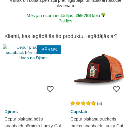
vairāk un kopā spert soli pretī ilgtspējai un labākai nākotnei
ikvienam.
Mēs jau esam iestādījuši
259.788
koki
Paldies!
Klienti, kas iegādājās šo produktu, iegādājās arī
BĒRNS
(5)
Djinns
Capslab
Cepur plakana bēšs
Cepur plakana truckeris
snapback bērniem Lucky Cat
melns snapback Lucky Cat