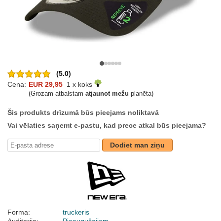
(5.0)
Cena:
EUR 29,95
1 x koks
(Grozam atbalstam
atjaunot mežu
planēta)
Šis produkts drīzumā būs pieejams noliktavā
Vai vēlaties saņemt e-pastu, kad prece atkal būs pieejama?
Dodiet man ziņu
Forma:
truckeris