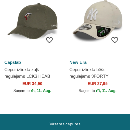
Capslab
New Era
Cepur izliekta zaļš
Cepur izliekta bēšs
regulējams LCK3 HEAB
regulējams 9FORTY
Lucky Luke no Capslab
REPREVE League Essential
EUR 34,90
EUR 27,95
no New York Yankees MLB
Saņem to
rīt, 11. Aug.
Saņem to
rīt, 11. Aug.
no New Era
Vasaras cepures