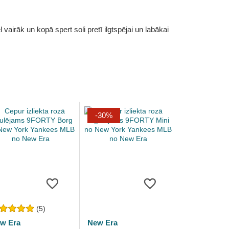
vairāk un kopā spert soli pretī ilgtspējai un labākai
-30%
(5)
w Era
New Era