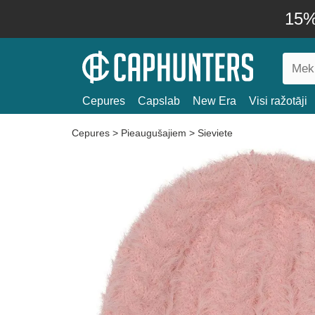
15% 
Cepures
Capslab
New Era
Visi ražotāji
Cepures
>
Pieaugušajiem
>
Sieviete