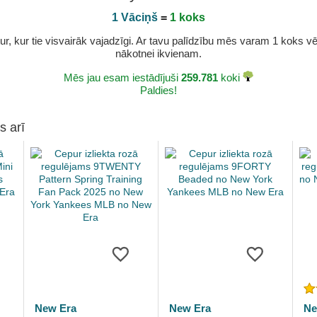
1 Vāciņš
=
1 koks
r, kur tie visvairāk vajadzīgi. Ar tavu palīdzību mēs varam 1 koks vēl 
nākotnei ikvienam.
Mēs jau esam iestādījuši
259.781
koki
Paldies!
s arī
New Era
New Era
Ne