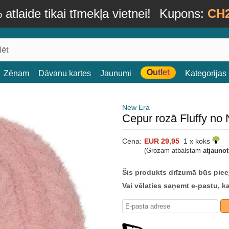
atlaide tikai tīmekļa vietnei!
Kupons:
CH
Outlet
Zēnam
Dāvanu kartes
Jaunumi
Kategorijas
New Era
Cepur rozā Fluffy no
Cena:
EUR 29,95
1 x koks
(Grozam atbalstam
atjauno
Šis produkts drīzumā būs piee
Vai vēlaties saņemt e-pastu, k