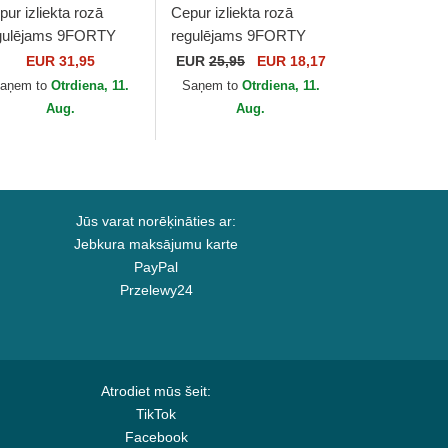
pur izliekta rozā
Cepur izliekta rozā
gulējams 9FORTY
regulējams 9FORTY
rg no New York
Mini no New York
EUR 31,95
EUR
25,95
EUR 18,17
nkees MLB no New
Yankees MLB no New
aņem to
Otrdiena, 11.
Saņem to
Otrdiena, 11.
a
Era
Aug.
Aug.
Jūs varat norēķināties ar:
Jebkura maksājumu karte
PayPal
Przelewy24
Atrodiet mūs šeit:
TikTok
Facebook