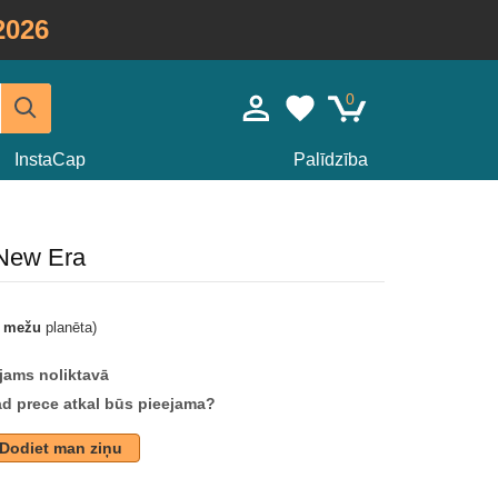
2026
0
InstaCap
Palīdzība
 New Era
t mežu
planēta)
jams noliktavā
ad prece atkal būs pieejama?
Dodiet man ziņu