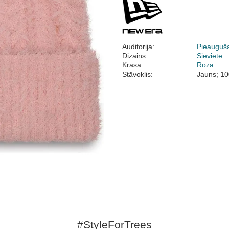
Auditorija:
Pieauguš
Dizains:
Sieviete
Krāsa:
Rozā
Stāvoklis:
Jauns; 10
#StyleForTrees