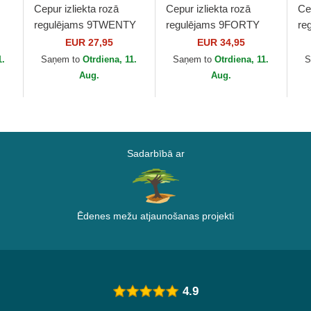
Cepur izliekta rozā
Cepur izliekta rozā
Ce
regulējams 9TWENTY
regulējams 9FORTY
re
Pattern Spring Training
Beaded no New York
Bo
EUR 27,95
EUR 34,95
B
Fan Pack 2025 no New
Yankees MLB no New
Ya
1.
Saņem to
Otrdiena, 11.
Saņem to
Otrdiena, 11.
S
York Yankees...
Era
Er
Aug.
Aug.
Sadarbībā ar
Ēdenes mežu atjaunošanas projekti
4.9