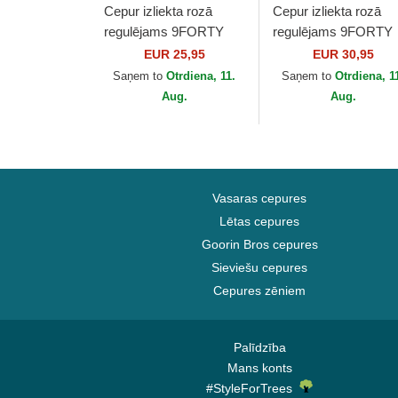
Cepur izliekta rozā
Cepur izliekta rozā
regulējams 9FORTY
regulējams 9FORTY
League Essential no
Mini Cord no Los
EUR 25,95
EUR 30,95
New York Yankees
Angeles Dodgers ML
Saņem to
Otrdiena, 11.
Saņem to
Otrdiena, 1
MLB no New Era
no New Era
Aug.
Aug.
Vasaras cepures
Lētas cepures
Goorin Bros cepures
Sieviešu cepures
Cepures zēniem
Palīdzība
Mans konts
#StyleForTrees