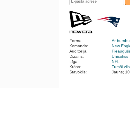
Forma:
Ar bumbul
Komanda:
New Engla
Auditorija:
Pieauguš
Dizains:
Unisekss
Līga:
NFL
Krāsa:
Tumši zils
Stāvoklis:
Jauns; 10