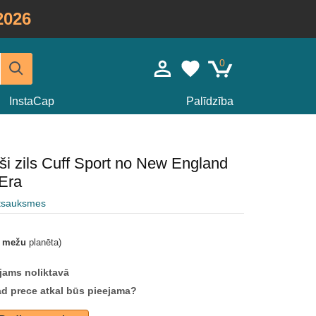
2026
0
InstaCap
Palīdzība
ši zils Cuff Sport no New England
Era
atsauksmes
t mežu
planēta)
jams noliktavā
ad prece atkal būs pieejama?