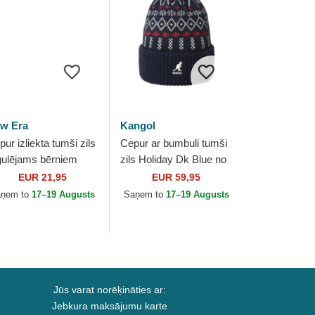
w Era
Kangol
ur izliekta tumši zils
Cepur ar bumbuli tumši
gulējams bērniem
zils Holiday Dk Blue no
ORTY The League
Kangol
EUR 21,95
EUR 59,95
 New England
aņem to
17–19 Augusts
Saņem to
17–19 Augusts
triots NFL no New...
Jūs varat norēķināties ar:
Jebkura maksājumu karte