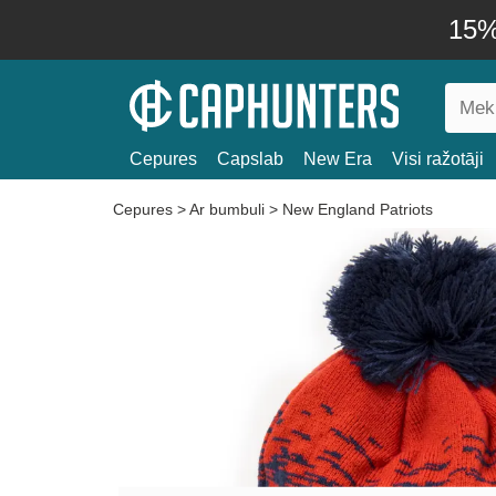
15% 
Cepures
Capslab
New Era
Visi ražotāji
Cepures
>
Ar bumbuli
>
New England Patriots