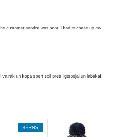
 the customer service was poor. I had to chase up my
vairāk un kopā spert soli pretī ilgtspējai un labākai
BĒRNS