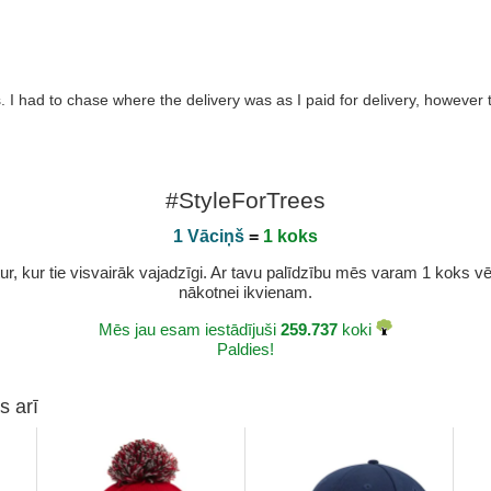
 I had to chase where the delivery was as I paid for delivery, however
#StyleForTrees
1 Vāciņš
=
1 koks
r, kur tie visvairāk vajadzīgi. Ar tavu palīdzību mēs varam 1 koks vēl 
nākotnei ikvienam.
Mēs jau esam iestādījuši
259.737
koki
Paldies!
s arī