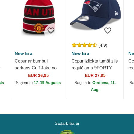
(4.9)
New Era
New Era
Ne
Cepur ar bumbuli
Cepur izliekta tumši zils
Cep
s
sarkans Cuff Jake no
regulējams 9FORTY
re
B
Manchester United
The League no New
9F
EUR 36,95
EUR 27,95
Football Club Premier
England Patriots NFL no
no
ts
Saņem to
17–19 Augusts
Saņem to
Otrdiena, 11.
S
League no New Era
New Era
Pa
Aug.
Sadarbībā ar