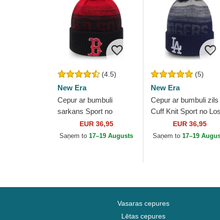
(4.5)
(5)
New Era
New Era
Cepur ar bumbuli
Cepur ar bumbuli zils
sarkans Sport no
Cuff Knit Sport no Lo
Boston Red Sox MLB
Angeles Dodgers ML
EUR 36,95
EUR 36,95
no New Era
no New Era
Saņem to
17–19 Augusts
Saņem to
17–19 Augus
Vasaras cepures
Lētas cepures