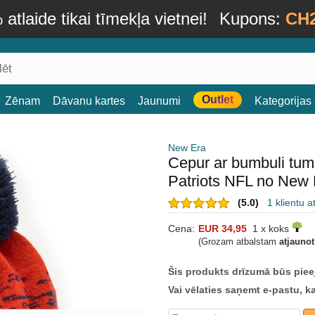
atlaide tikai tīmekļa vietnei!
Kupons:
CH
Outlet
Zēnam
Dāvanu kartes
Jaunumi
Kategorijas
New Era
Cepur ar bumbuli tum
Patriots NFL no New 
(5.0)
1 klientu 
Cena:
EUR 34,95
1 x koks
(Grozam atbalstam
atjauno
Šis produkts drīzumā būs piee
Vai vēlaties saņemt e-pastu, k