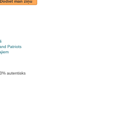
Dodiet man ziņu
i
nd Patriots
ajiem
0% autentisks