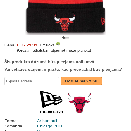
Cena:
EUR 29,95
1 x koks
(Grozam atbalstam
atjaunot mežu
planēta)
Šis produkts drīzumā būs pieejams noliktavā
Vai vēlaties saņemt e-pastu, kad prece atkal būs pieejama?
Dodiet man ziņu
Forma:
Ar bumbuli
Komanda:
Chicago Bulls