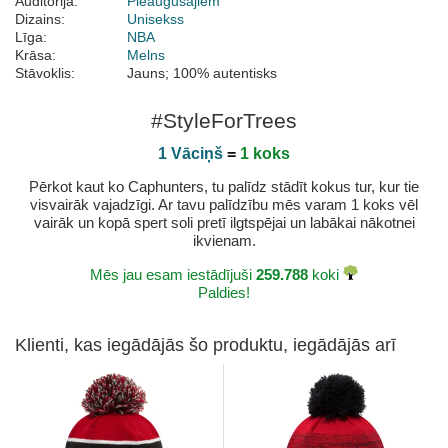
Auditorija:
Pieaugušajiem
Dizains:
Unisekss
Līga:
NBA
Krāsa:
Melns
Stāvoklis:
Jauns; 100% autentisks
#StyleForTrees
1 Vāciņš
=
1 koks
Pērkot kaut ko Caphunters, tu palīdz stādīt kokus tur, kur tie
visvairāk vajadzīgi. Ar tavu palīdzību mēs varam 1 koks vēl
vairāk un kopā spert soli pretī ilgtspējai un labākai nākotnei
ikvienam.
Mēs jau esam iestādījuši
259.788
koki
Paldies!
Klienti, kas iegādājās šo produktu, iegādājās arī