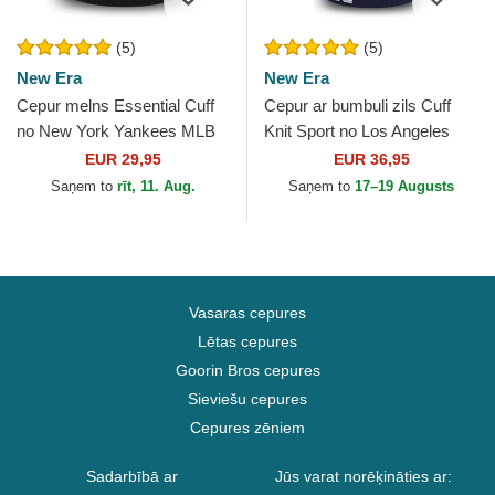
(5)
(5)
New Era
New Era
Cepur melns Essential Cuff
Cepur ar bumbuli zils Cuff
no New York Yankees MLB
Knit Sport no Los Angeles
no New Era
Dodgers MLB no New Era
EUR 29,95
EUR 36,95
Saņem to
rīt, 11. Aug.
Saņem to
17–19 Augusts
Vasaras cepures
Lētas cepures
Goorin Bros cepures
Sieviešu cepures
Cepures zēniem
Sadarbībā ar
Jūs varat norēķināties ar: