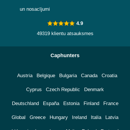
un nosacījumi
4.9
49319 klientu atsauksmes
Caphunters
Austria
Belgique
Bulgaria
Canada
Croatia
Cyprus
Czech Republic
Denmark
Deutschland
España
Estonia
Finland
France
Global
Greece
Hungary
Ireland
Italia
Latvia