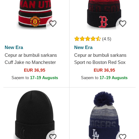
(4.5)
New Era
New Era
Cepur ar bumbuli sarkans
Cepur ar bumbuli sarkans
Cuff Jake no Manchester
Sport no Boston Red Sox
United Football Club Premier
MLB no New Era
EUR 36,95
EUR 36,95
League no New Era
Saņem to
17–19 Augusts
Saņem to
17–19 Augusts