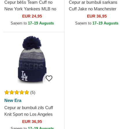
Cepur bēšs Team Cuff no
Cepur ar bumbuli sarkans
New York Yankees MLB no
Cuff Jake no Manchester
New Era
United Football Club Premier
EUR 24,95
EUR 36,95
League no New Era
Saņem to
17–19 Augusts
Saņem to
17–19 Augusts
(5)
New Era
Cepur ar bumbuli zils Cuff
Knit Sport no Los Angeles
Dodgers MLB no New Era
EUR 36,95
Saņem to
17–19 Augusts