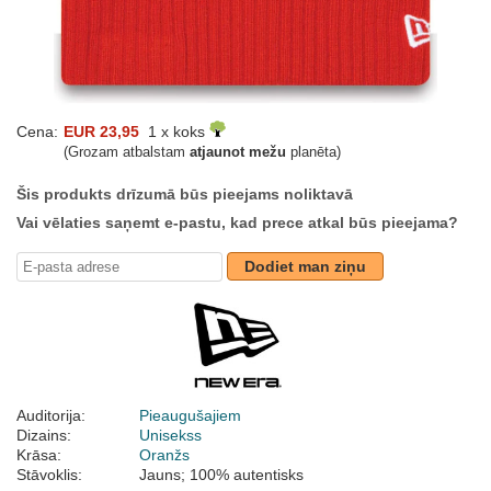
Cena:
EUR 23,95
1 x koks
(Grozam atbalstam
atjaunot mežu
planēta)
Šis produkts drīzumā būs pieejams noliktavā
Vai vēlaties saņemt e-pastu, kad prece atkal būs pieejama?
Dodiet man ziņu
Auditorija:
Pieaugušajiem
Dizains:
Unisekss
Krāsa:
Oranžs
Stāvoklis:
Jauns; 100% autentisks