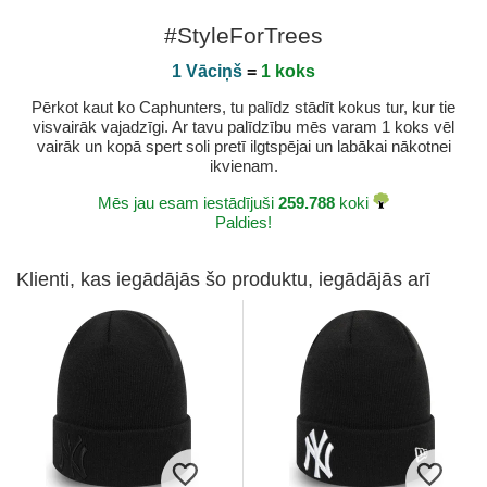
#StyleForTrees
1 Vāciņš
=
1 koks
Pērkot kaut ko Caphunters, tu palīdz stādīt kokus tur, kur tie
visvairāk vajadzīgi. Ar tavu palīdzību mēs varam 1 koks vēl
vairāk un kopā spert soli pretī ilgtspējai un labākai nākotnei
ikvienam.
Mēs jau esam iestādījuši
259.788
koki
Paldies!
Klienti, kas iegādājās šo produktu, iegādājās arī