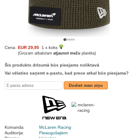
Cena:
EUR 29,95
1 x koks
(Grozam atbalstam
atjaunot mežu
planēta)
Šis produkts drīzumā būs pieejams noliktavā
Vai vēlaties saņemt e-pastu, kad prece atkal būs pieejama?
Dodiet man ziņu
Komanda:
McLaren Racing
Auditorija:
Pieaugušajiem