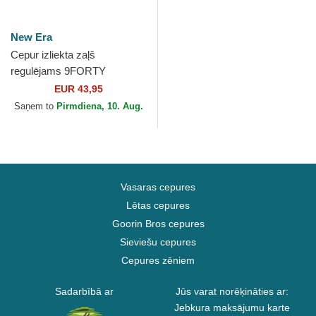
New Era
Cepur izliekta zaļš
regulējams 9FORTY
REPREVE Wordmark no
EUR 43,95
Red Bull Racing Formula 1
Saņem to
Pirmdiena, 10. Aug.
no New Era
Vasaras cepures
Lētas cepures
Goorin Bros cepures
Sieviešu cepures
Cepures zēniem
Sadarbībā ar
Jūs varat norēķināties ar:
Jebkura maksājumu karte