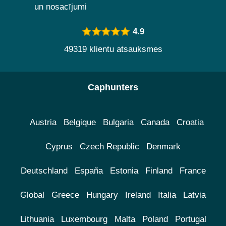
un nosacījumi
4.9
49319 klientu atsauksmes
Caphunters
Austria
Belgique
Bulgaria
Canada
Croatia
Cyprus
Czech Republic
Denmark
Deutschland
España
Estonia
Finland
France
Global
Greece
Hungary
Ireland
Italia
Latvia
Lithuania
Luxembourg
Malta
Poland
Portugal