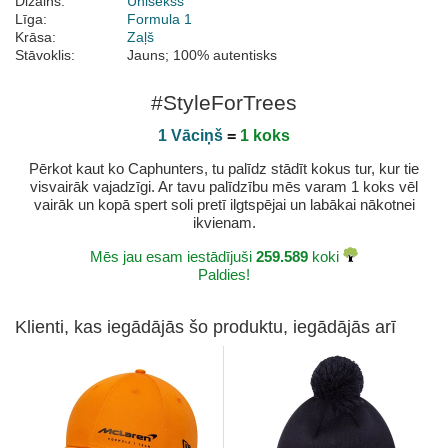
Dizains:
Unisekss
Līga:
Formula 1
Krāsa:
Zaļš
Stāvoklis:
Jauns; 100% autentisks
#StyleForTrees
1 Vāciņš
=
1 koks
Pērkot kaut ko Caphunters, tu palīdz stādīt kokus tur, kur tie
visvairāk vajadzīgi. Ar tavu palīdzību mēs varam 1 koks vēl
vairāk un kopā spert soli pretī ilgtspējai un labākai nākotnei
ikvienam.
Mēs jau esam iestādījuši
259.589
koki
Paldies!
Klienti, kas iegādājās šo produktu, iegādājās arī