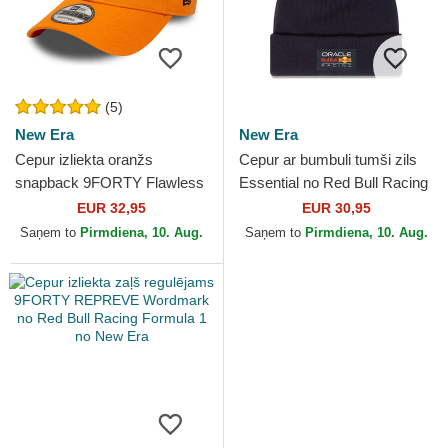
(5)
New Era
New Era
Cepur izliekta oranžs
Cepur ar bumbuli tumši zils
snapback 9FORTY Flawless
Essential no Red Bull Racing
no McLaren Racing Formula
Formula 1 no New Era
EUR 32,95
EUR 30,95
1 no New Era
Saņem to
Pirmdiena, 10. Aug.
Saņem to
Pirmdiena, 10. Aug.