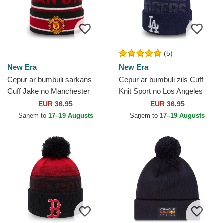
(5)
New Era
New Era
Cepur ar bumbuli sarkans
Cepur ar bumbuli zils Cuff
Cuff Jake no Manchester
Knit Sport no Los Angeles
United Football Club Premier
Dodgers MLB no New Era
EUR 36,95
EUR 36,95
League no New Era
Saņem to
17–19 Augusts
Saņem to
17–19 Augusts