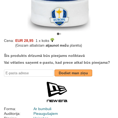
Cena:
EUR 28,95
1 x koks
(Grozam atbalstam
atjaunot mežu
planēta)
Šis produkts drīzumā būs pieejams noliktavā
Vai vēlaties saņemt e-pastu, kad prece atkal būs pieejama?
Dodiet man ziņu
Forma:
Ar bumbuli
Auditorija:
Pieaugušajiem