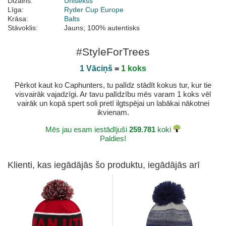
Dizains:
Unisekss
Līga:
Ryder Cup Europe
Krāsa:
Balts
Stāvoklis:
Jauns; 100% autentisks
#StyleForTrees
1 Vāciņš
=
1 koks
Pērkot kaut ko Caphunters, tu palīdz stādīt kokus tur, kur tie
visvairāk vajadzīgi. Ar tavu palīdzību mēs varam 1 koks vēl
vairāk un kopā spert soli pretī ilgtspējai un labākai nākotnei
ikvienam.
Mēs jau esam iestādījuši
259.781
koki
Paldies!
Klienti, kas iegādājās šo produktu, iegādājās arī