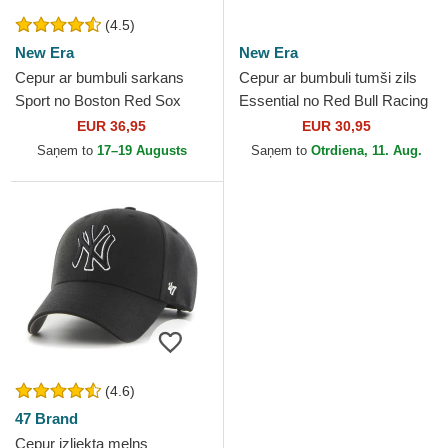
(4.5)
New Era
New Era
Cepur ar bumbuli sarkans
Cepur ar bumbuli tumši zils
Sport no Boston Red Sox
Essential no Red Bull Racing
MLB no New Era
Formula 1 no New Era
EUR 36,95
EUR 30,95
Saņem to
17–19 Augusts
Saņem to
Otrdiena, 11. Aug.
(4.6)
47 Brand
Cepur izliekta melns