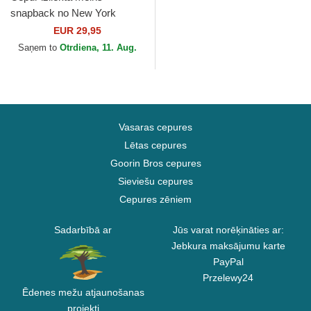
snapback no New York
Yankees MLB no 47 Brand
EUR 29,95
Saņem to
Otrdiena, 11. Aug.
Vasaras cepures
Lētas cepures
Goorin Bros cepures
Sieviešu cepures
Cepures zēniem
Sadarbībā ar
Jūs varat norēķināties ar:
Jebkura maksājumu karte
PayPal
Przelewy24
Ēdenes mežu atjaunošanas
projekti