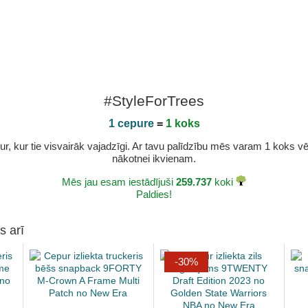
#StyleForTrees
1 cepure
=
1 koks
r, kur tie visvairāk vajadzīgi. Ar tavu palīdzību mēs varam 1 koks vēl 
nākotnei ikvienam.
Mēs jau esam iestādījuši
259.737
koki
Paldies!
s arī
-30%