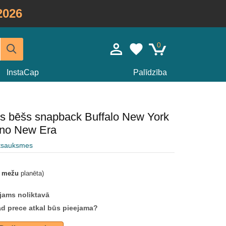
2026
0
InstaCap
Palīdzība
ris bēšs snapback Buffalo New York
 no New Era
atsauksmes
t mežu
planēta)
jams noliktavā
ad prece atkal būs pieejama?