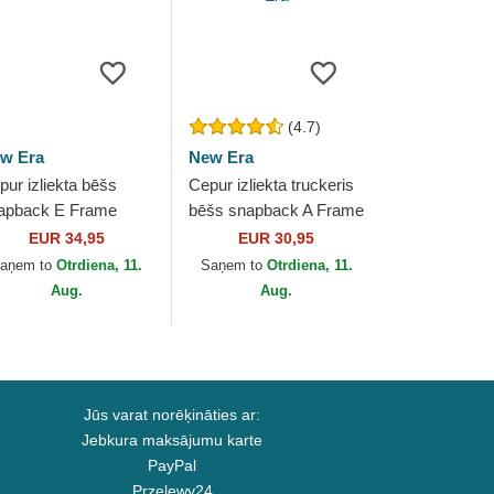
(4.7)
w Era
New Era
pur izliekta bēšs
Cepur izliekta truckeris
apback E Frame
bēšs snapback A Frame
tch Linen no New Era
League Essential no
EUR 34,95
EUR 30,95
New York Yankees MLB
aņem to
Otrdiena, 11.
Saņem to
Otrdiena, 11.
no New Era
Aug.
Aug.
Jūs varat norēķināties ar:
Jebkura maksājumu karte
PayPal
Przelewy24