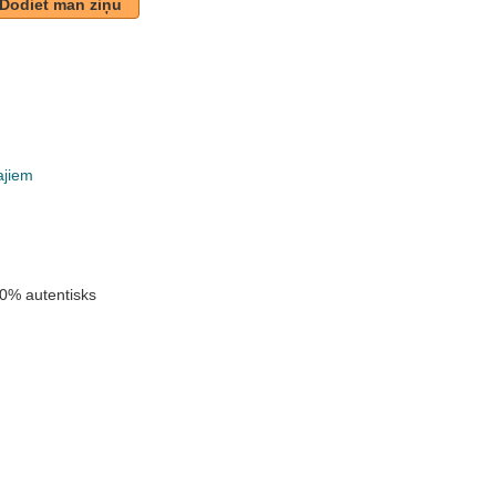
Dodiet man ziņu
ajiem
k
0% autentisks