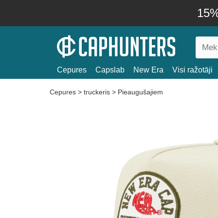
15% 
Cepures
Capslab
New Era
Visi ražotāji
Cepures
>
truckeris
>
Pieaugušajiem