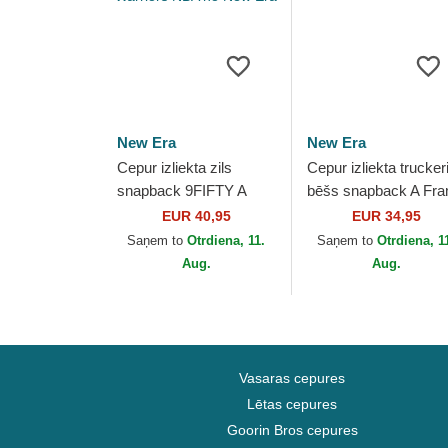
New Era
New Era
Cepur izliekta zils
Cepur izliekta trucker
snapback 9FIFTY A
bēšs snapback A Fr
Frame Precurved
Denim Leather Patch
EUR 40,95
EUR 34,95
Hardwood Classics no
New Era
Saņem to
Otrdiena, 11.
Saņem to
Otrdiena, 1
Golden State Warriors...
Aug.
Aug.
Vasaras cepures
Lētas cepures
Goorin Bros cepures