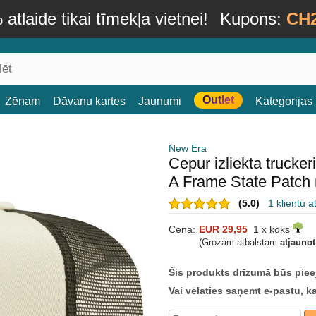
atlaide tikai tīmekļa vietnei!
Kupons:
CH
Outlet
Zēnam
Dāvanu kartes
Jaunumi
Kategorijas
New Era
Cepur izliekta trucke
A Frame State Patch
(5.0)
1 klientu 
Cena:
EUR 29,95
1 x koks
(Grozam atbalstam
atjauno
Šis produkts drīzumā būs piee
Vai vēlaties saņemt e-pastu, k