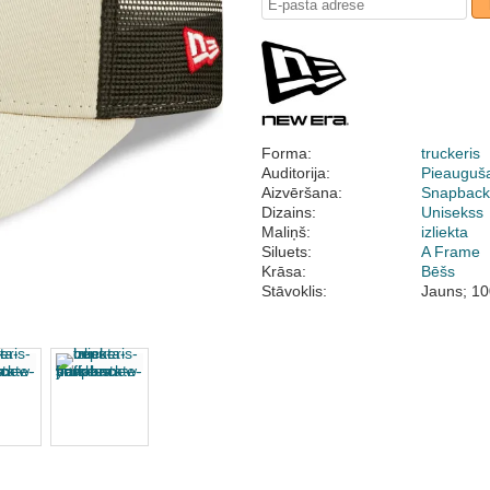
Forma:
truckeris
Auditorija:
Pieauguš
Aizvēršana:
Snapbac
Dizains:
Unisekss
Maliņš:
izliekta
Siluets:
A Frame
Krāsa:
Bēšs
Stāvoklis:
Jauns; 10