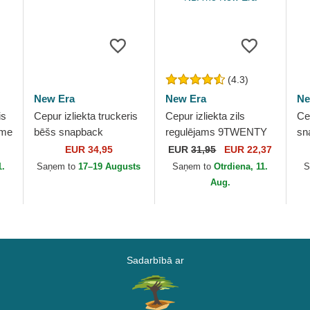
(4.3)
New Era
New Era
Ne
is
Cepur izliekta truckeris
Cepur izliekta zils
Ce
ame
bēšs snapback
regulējams 9TWENTY
sn
 no
9FORTY M-Crown A
Draft Edition 2023 no
Pa
EUR 34,95
EUR
31,95
EUR 22,37
Frame Multi Patch no
Golden State Warriors
1.
Saņem to
17–19 Augusts
Saņem to
Otrdiena, 11.
S
New Era
NBA no New Era
Aug.
Sadarbībā ar