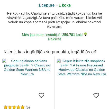
1 cepure
=
1 koks
Pērkot kaut ko Caphunters, tu palīdz stādīt kokus tur, kur tie
visvairāk vajadzīgi. Ar tavu palīdzību mēs varam 1 koks vēl
vairāk un kopā spert soli pretī ilgtspējai un labākai nākotnei
ikvienam.
Mēs jau esam iestādījuši
259.781
koki
Paldies!
Klienti, kas iegādājās šo produktu, iegādājās arī
(5)