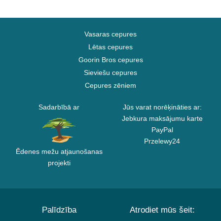
Vasaras cepures
Lētas cepures
Goorin Bros cepures
Sieviešu cepures
Cepures zēniem
Sadarbībā ar
Jūs varat norēķināties ar:
Jebkura maksājumu karte
PayPal
Przelewy24
Ēdenes mežu atjaunošanas
projekti
Palīdzība
Atrodiet mūs šeit: