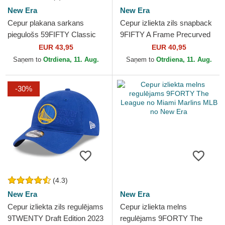
New Era
New Era
Cepur plakana sarkans
Cepur izliekta zils snapback
piegulošs 59FIFTY Classic
9FIFTY A Frame Precurved
no Golden State Warriors
Hardwood Classics no
EUR 43,95
EUR 40,95
NBA no New Era
Golden State Warriors...
Saņem to
Otrdiena, 11. Aug.
Saņem to
Otrdiena, 11. Aug.
-30%
(4.3)
New Era
New Era
Cepur izliekta zils regulējams
Cepur izliekta melns
9TWENTY Draft Edition 2023
regulējams 9FORTY The