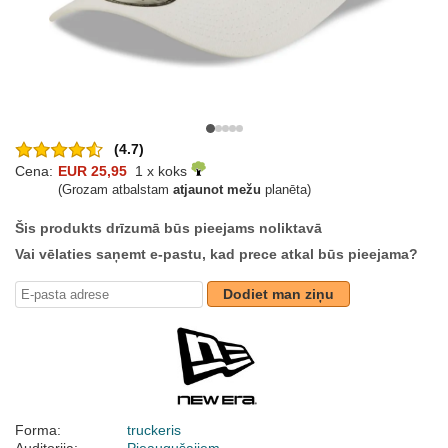
(4.7)
Cena:
EUR 25,95
1 x koks
(Grozam atbalstam
atjaunot mežu
planēta)
Šis produkts drīzumā būs pieejams noliktavā
Vai vēlaties saņemt e-pastu, kad prece atkal būs pieejama?
Dodiet man ziņu
Forma:
truckeris