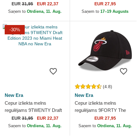
no Golden State Warriors
League no Miami Marlins
EUR
31,95
EUR 22,37
EUR 27,95
NBA no New Era
MLB no New Era
Saņem to
Otrdiena, 11. Aug.
Saņem to
17–19 Augusts
-30%
(4.8)
New Era
New Era
Cepur izliekta melns
Cepur izliekta melns
regulējams 9TWENTY Draft
regulējams 9FORTY The
Edition 2023 no Miami Heat
League no Miami Heat NBA
EUR
31,95
EUR 22,37
EUR 27,95
NBA no New Era
no New Era
Saņem to
Otrdiena, 11. Aug.
Saņem to
Otrdiena, 11. Aug.