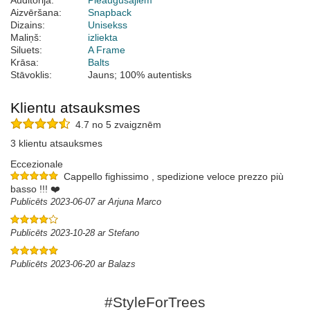
Auditorija:
Pieaugušajiem
Aizvēršana:
Snapback
Dizains:
Unisekss
Maliņš:
izliekta
Siluets:
A Frame
Krāsa:
Balts
Stāvoklis:
Jauns; 100% autentisks
Klientu atsauksmes
4.7 no 5 zvaigznēm
3 klientu atsauksmes
Eccezionale
Cappello fighissimo , spedizione veloce prezzo più
basso !!! ❤️
Publicēts 2023-06-07 ar Arjuna Marco
Publicēts 2023-10-28 ar Stefano
Publicēts 2023-06-20 ar Balazs
#StyleForTrees