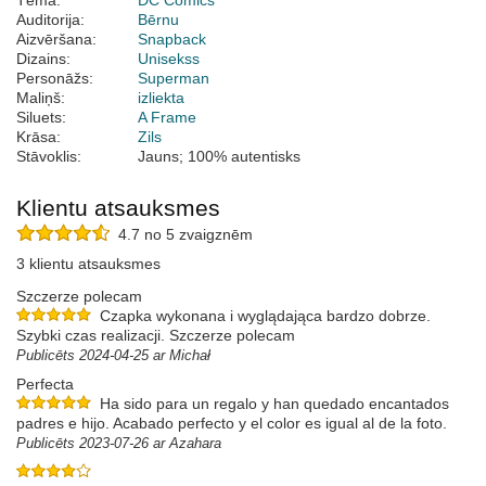
Tēma:
DC Comics
Auditorija:
Bērnu
Aizvēršana:
Snapback
Dizains:
Unisekss
Personāžs:
Superman
Maliņš:
izliekta
Siluets:
A Frame
Krāsa:
Zils
Stāvoklis:
Jauns; 100% autentisks
Klientu atsauksmes
4.7 no 5 zvaigznēm
3 klientu atsauksmes
Szczerze polecam
Czapka wykonana i wyglądająca bardzo dobrze.
Szybki czas realizacji. Szczerze polecam
Publicēts 2024-04-25 ar Michał
Perfecta
Ha sido para un regalo y han quedado encantados
padres e hijo. Acabado perfecto y el color es igual al de la foto.
Publicēts 2023-07-26 ar Azahara