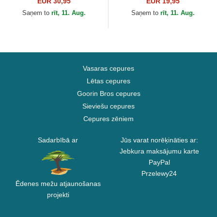
EUR 30,95
EUR 19,95
New Era
York Yankees MLB no New
Saņem to
rīt, 11. Aug.
Saņem to
rīt, 11. Aug.
Era
Vasaras cepures
Lētas cepures
Goorin Bros cepures
Sieviešu cepures
Cepures zēniem
Sadarbībā ar
Jūs varat norēķināties ar:
Jebkura maksājumu karte
PayPal
Przelewy24
Ēdenes mežu atjaunošanas
projekti