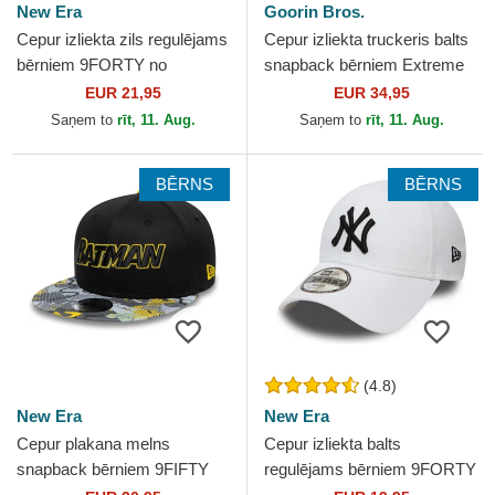
New Era
Goorin Bros.
Cepur izliekta zils regulējams
Cepur izliekta truckeris balts
bērniem 9FORTY no
snapback bērniem Extreme
Superman DC Comics no
Little Stripe The Farm no
EUR 21,95
EUR 34,95
New Era
Goorin Bros.
Saņem to
rīt, 11. Aug.
Saņem to
rīt, 11. Aug.
BĒRNS
BĒRNS
(4.8)
New Era
New Era
Cepur plakana melns
Cepur izliekta balts
snapback bērniem 9FIFTY
regulējams bērniem 9FORTY
no Batman DC Comics no
League Essential no New