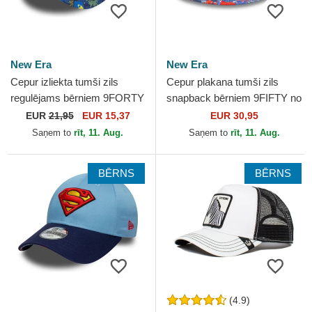
New Era
New Era
Cepur izliekta tumši zils
Cepur plakana tumši zils
regulējams bērniem 9FORTY
snapback bērniem 9FIFTY no
All Over Print no Superman
Superman DC Comics no
EUR
21,95
EUR 15,37
EUR 30,95
DC Comics no New Era
New Era
Saņem to
rīt, 11. Aug.
Saņem to
rīt, 11. Aug.
BĒRNS
BĒRNS
(4.9)