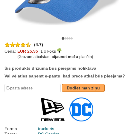
(4.7)
Cena:
EUR 25,95
1 x koks
(Grozam atbalstam
atjaunot mežu
planēta)
Šis produkts drīzumā būs pieejams noliktavā
Vai vēlaties saņemt e-pastu, kad prece atkal būs pieejama?
Dodiet man ziņu
Forma:
truckeris