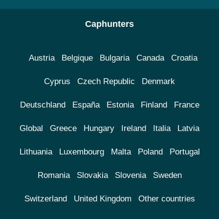
Caphunters
Austria
Belgique
Bulgaria
Canada
Croatia
Cyprus
Czech Republic
Denmark
Deutschland
España
Estonia
Finland
France
Global
Greece
Hungary
Ireland
Italia
Latvia
Lithuania
Luxembourg
Malta
Poland
Portugal
Romania
Slovakia
Slovenia
Sweden
Switzerland
United Kingdom
Other countries