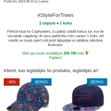
Publicēts 2023-08-10 ar Lorena
#StyleForTrees
1 cepure
=
1 koks
Pērkot kaut ko Caphunters, tu palīdz stādīt kokus tur, kur tie
visvairāk vajadzīgi. Ar tavu palīdzību mēs varam 1 koks vēl
vairāk un kopā spert soli pretī ilgtspējai un labākai nākotnei
ikvienam.
Mēs jau esam iestādījuši
259.788
koki
Paldies!
Klienti, kas iegādājās šo produktu, iegādājās arī
-30%
BĒRNS
BĒRNS