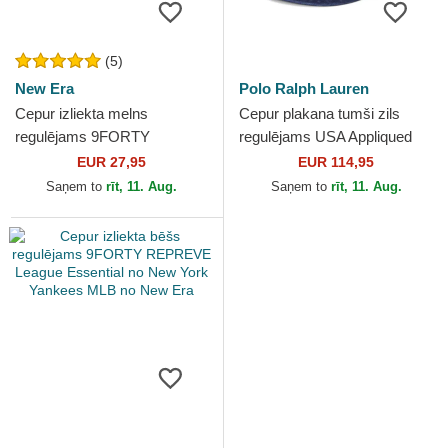
(5)
New Era
Polo Ralph Lauren
Cepur izliekta melns
Cepur plakana tumši zils
regulējams 9FORTY
regulējams USA Appliqued
REPREVE League Essential
Twill no Polo Ralph Lauren
EUR 27,95
EUR 114,95
no New York Yankees MLB
Saņem to
rīt, 11. Aug.
Saņem to
rīt, 11. Aug.
no New Era