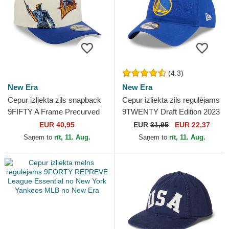
(4.3)
New Era
New Era
Cepur izliekta zils snapback
Cepur izliekta zils regulējams
9FIFTY A Frame Precurved
9TWENTY Draft Edition 2023
Hardwood Classics no
no Golden State Warriors
EUR 40,95
EUR
31,95
EUR 22,37
Golden State Warriors...
NBA no New Era
Saņem to
rīt, 11. Aug.
Saņem to
rīt, 11. Aug.