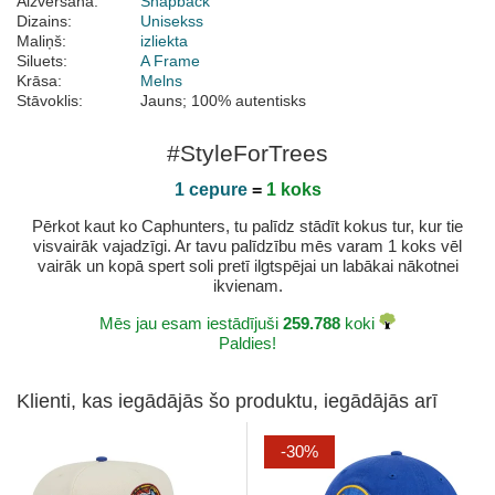
Aizvēršana:
Snapback
Dizains:
Unisekss
Maliņš:
izliekta
Siluets:
A Frame
Krāsa:
Melns
Stāvoklis:
Jauns; 100% autentisks
#StyleForTrees
1 cepure
=
1 koks
Pērkot kaut ko Caphunters, tu palīdz stādīt kokus tur, kur tie
visvairāk vajadzīgi. Ar tavu palīdzību mēs varam 1 koks vēl
vairāk un kopā spert soli pretī ilgtspējai un labākai nākotnei
ikvienam.
Mēs jau esam iestādījuši
259.788
koki
Paldies!
Klienti, kas iegādājās šo produktu, iegādājās arī
-30%