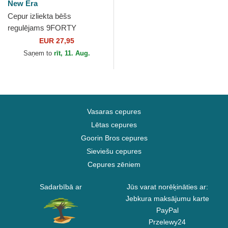
New Era
Cepur izliekta bēšs
regulējams 9FORTY
REPREVE League Essential
EUR 27,95
no New York Yankees MLB
Saņem to
rīt, 11. Aug.
no New Era
Vasaras cepures
Lētas cepures
Goorin Bros cepures
Sieviešu cepures
Cepures zēniem
Sadarbībā ar
Jūs varat norēķināties ar:
Jebkura maksājumu karte
PayPal
Przelewy24