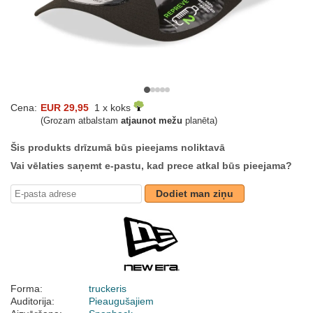
Cena:
EUR 29,95
1 x koks
(Grozam atbalstam
atjaunot mežu
planēta)
Šis produkts drīzumā būs pieejams noliktavā
Vai vēlaties saņemt e-pastu, kad prece atkal būs pieejama?
Dodiet man ziņu
Forma:
truckeris
Auditorija:
Pieaugušajiem