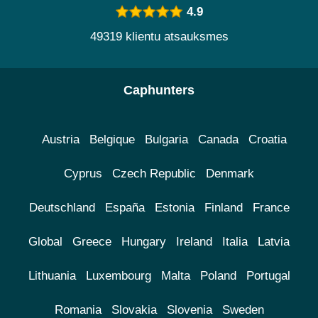
4.9
49319 klientu atsauksmes
Caphunters
Austria
Belgique
Bulgaria
Canada
Croatia
Cyprus
Czech Republic
Denmark
Deutschland
España
Estonia
Finland
France
Global
Greece
Hungary
Ireland
Italia
Latvia
Lithuania
Luxembourg
Malta
Poland
Portugal
Romania
Slovakia
Slovenia
Sweden