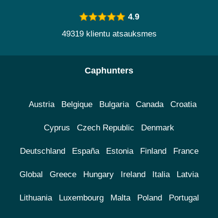
4.9
49319 klientu atsauksmes
Caphunters
Austria
Belgique
Bulgaria
Canada
Croatia
Cyprus
Czech Republic
Denmark
Deutschland
España
Estonia
Finland
France
Global
Greece
Hungary
Ireland
Italia
Latvia
Lithuania
Luxembourg
Malta
Poland
Portugal