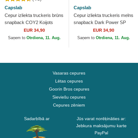
Capslab
Capslab
Cepur izliekta truckeris brūns
Cepur izliekta truckeris melns
snapback COY2 Koijots
snapback Dark Power SP
Looney Tunes no Capslab
PRI3 Maleficenta Disney no
EUR 34,90
EUR 34,90
Capslab
Saņem to
Otrdiena, 11. Aug.
Saņem to
Otrdiena, 11. Aug.
Vasaras cepures
Lētas cepures
Goorin Bros cepures
Sieviešu cepures
Cepures zēniem
Sadarbībā ar
Jūs varat norēķināties ar:
Jebkura maksājumu karte
PayPal