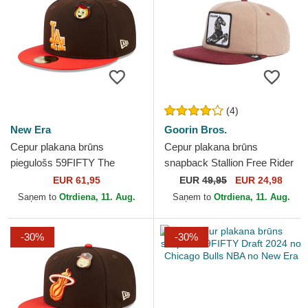
(4)
New Era
Goorin Bros.
Cepur plakana brūns
Cepur plakana brūns
piegulošs 59FIFTY The
snapback Stallion Free Rider
Elements Fire Pin no Los
The Farm Flats The Farm no
EUR 61,95
EUR
49,95
EUR 24,98
Angeles Dodgers MLB no
Goorin Bros.
Saņem to
Otrdiena, 11. Aug.
Saņem to
Otrdiena, 11. Aug.
New Era
-30%
-30%