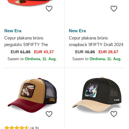
New Era
New Era
Cepur plakana brūns
Cepur plakana brūns
piegulošs 59FIFTY The
snapback 9FIFTY Draft 2024
Elements Fire Pin no Miami
no Chicago Bulls NBA no
EUR
61,95
EUR 43,37
EUR
40,95
EUR 28,67
Heat NBA no New Era
New Era
Saņem to
Otrdiena, 11. Aug.
Saņem to
Otrdiena, 11. Aug.
(4.9)