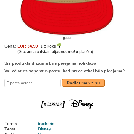
Cena:
EUR 34,90
1 x koks
(Grozam atbalstam
atjaunot mežu
planēta)
Šis produkts drīzumā būs pieejams noliktavā
Vai vēlaties saņemt e-pastu, kad prece atkal būs pieejama?
Dodiet man ziņu
Forma:
truckeris
Tēma:
Disney