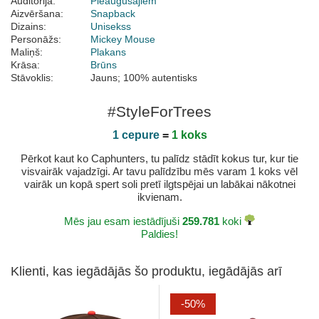
Auditorija:
Pieaugušajiem
Aizvēršana:
Snapback
Dizains:
Unisekss
Personāžs:
Mickey Mouse
Maliņš:
Plakans
Krāsa:
Brūns
Stāvoklis:
Jauns; 100% autentisks
#StyleForTrees
1 cepure
=
1 koks
Pērkot kaut ko Caphunters, tu palīdz stādīt kokus tur, kur tie
visvairāk vajadzīgi. Ar tavu palīdzību mēs varam 1 koks vēl
vairāk un kopā spert soli pretī ilgtspējai un labākai nākotnei
ikvienam.
Mēs jau esam iestādījuši
259.781
koki
Paldies!
Klienti, kas iegādājās šo produktu, iegādājās arī
-50%