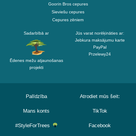
Goorin Bros cepures
Sieviešu cepures
Cepures zēniem
Sadarbībā ar
Jūs varat norēķināties ar:
Jebkura maksājumu karte
PayPal
Przelewy24
Ēdenes mežu atjaunošanas
projekti
Palīdzība
Atrodiet mūs šeit:
Mans konts
TikTok
#StyleForTrees
Facebook