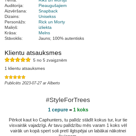
Tēma:
Riks un Mortijs
Auditorija:
Pieaugušajiem
Aizvēršana:
Snapback
Dizains:
Unisekss
Personāžs:
Rick un Morty
Maliņš:
izliekta
Krāsa:
Melns
Stāvoklis:
Jauns; 100% autentisks
Klientu atsauksmes
5 no 5 zvaigznēm
1 klientu atsauksmes
Publicēts 2023-07-27 ar Alberto
#StyleForTrees
1 cepure
=
1 koks
Pērkot kaut ko Caphunters, tu palīdz stādīt kokus tur, kur tie
visvairāk vajadzīgi. Ar tavu palīdzību mēs varam 1 koks vēl
vairāk un kopā spert soli pretī ilgtspējai un labākai nākotnei