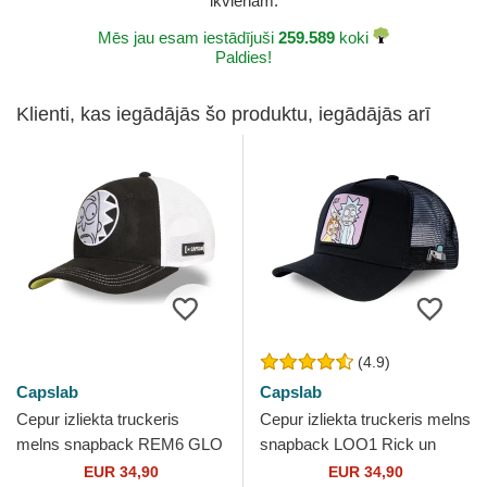
ikvienam.
Mēs jau esam iestādījuši
259.589
koki
Paldies!
Klienti, kas iegādājās šo produktu, iegādājās arī
(4.9)
Capslab
Capslab
Cepur izliekta truckeris
Cepur izliekta truckeris melns
melns snapback REM6 GLO
snapback LOO1 Rick un
Rick Sanchez Riks un
Morty Riks un Mortijs no
EUR 34,90
EUR 34,90