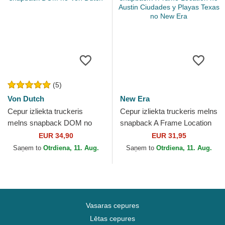
(5)
Von Dutch
New Era
Cepur izliekta truckeris
Cepur izliekta truckeris melns
melns snapback DOM no
snapback A Frame Location
Von Dutch
no Austin Ciudades y Playas
EUR 34,90
EUR 31,95
Texas no New...
Saņem to
Otrdiena, 11. Aug.
Saņem to
Otrdiena, 11. Aug.
Vasaras cepures
Lētas cepures