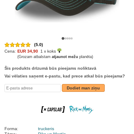
(5.0)
Cena:
EUR 34,90
1 x koks
(Grozam atbalstam
atjaunot mežu
planēta)
Šis produkts drīzumā būs pieejams noliktavā
Vai vēlaties saņemt e-pastu, kad prece atkal būs pieejama?
Dodiet man ziņu
Forma:
truckeris