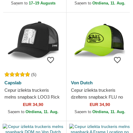
Mortijs no Capslab
Capslab
Saņem to
17–19 Augusts
Saņem to
Otrdiena, 11. Aug.
(5)
Capslab
Von Dutch
Cepur izliekta truckeris
Cepur izliekta truckeris
melns snapback LOO3 Rick
dzeltens snapback FLU no
un Morty Riks un Mortijs no
Von Dutch
EUR 34,90
EUR 34,90
Capslab
Saņem to
Otrdiena, 11. Aug.
Saņem to
Otrdiena, 11. Aug.