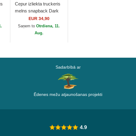
is
Cepur izliekta truckeris
melns snapback Dark
Power SP PRI3
EUR 34,90
Maleficenta Disney no
1.
Saņem to
Otrdiena, 11.
..
Capslab
Aug.
Sadarbībā ar
Ēdenes mežu atjaunošanas projekti
4.9