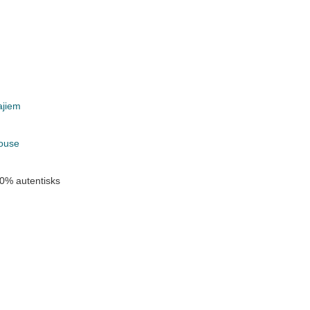
ajiem
k
ouse
0% autentisks