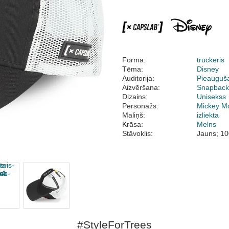
Forma:
truckeris
Tēma:
Disney
Auditorija:
Pieauguš
Aizvēršana:
Snapbac
Dizains:
Unisekss
Personāžs:
Mickey M
Maliņš:
izliekta
Krāsa:
Melns
Stāvoklis:
Jauns; 10
#StyleForTrees