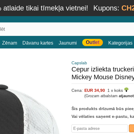
atlaide tikai tīmekļa vietnei!
Kupons:
CH
Outlet
Zēnam
Dāvanu kartes
Jaunumi
Kategorijas
Capslab
Cepur izliekta truck
Mickey Mouse Disney
Cena:
EUR 34,90
1 x koks
(Grozam atbalstam
atjauno
Šis produkts drīzumā būs piee
Vai vēlaties saņemt e-pastu, k