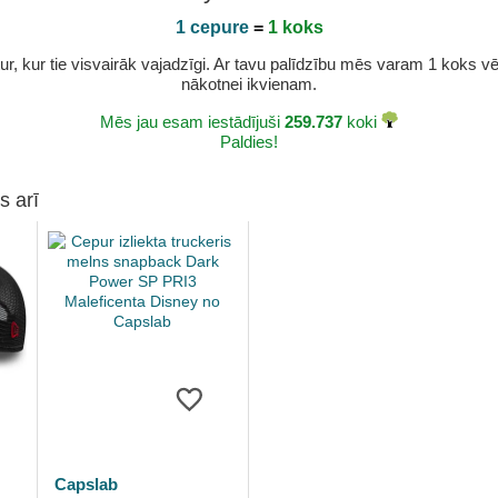
1 cepure
=
1 koks
r, kur tie visvairāk vajadzīgi. Ar tavu palīdzību mēs varam 1 koks vēl 
nākotnei ikvienam.
Mēs jau esam iestādījuši
259.737
koki
Paldies!
s arī
Capslab