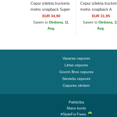
Cepur izliekta truckeris
Cepur izliekta trucker
melns snapback Super
melns snapback A
Saiyan Blue CAS GOK1
Frame Location no
EUR 34,90
EUR 31,95
Son Goku Dragon Ball
Austin Ciudades y
Saņem to
Otrdiena, 11.
Saņem to
Otrdiena, 1
no Capslab
Playas Texas no New.
Aug.
Aug.
Vasaras cepures
Lētas cepures
Goorin Bros cepures
Sieviešu cepures
Cepures zēniem
Palīdzība
Mans konts
#StyleForTrees