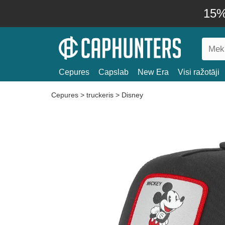
15% 
Cepures
Capslab
New Era
Visi ražotāji
Cepures
>
truckeris
>
Disney