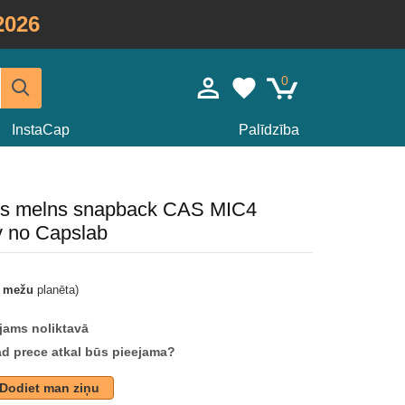
2026
0
InstaCap
Palīdzība
eris melns snapback CAS MIC4
 no Capslab
t mežu
planēta)
jams noliktavā
ad prece atkal būs pieejama?
Dodiet man ziņu