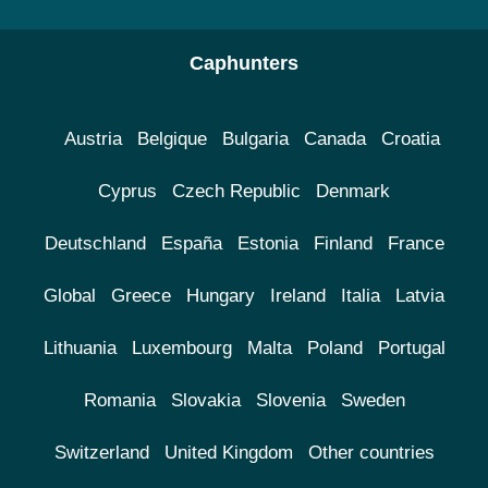
Caphunters
Austria
Belgique
Bulgaria
Canada
Croatia
Cyprus
Czech Republic
Denmark
Deutschland
España
Estonia
Finland
France
Global
Greece
Hungary
Ireland
Italia
Latvia
Lithuania
Luxembourg
Malta
Poland
Portugal
Romania
Slovakia
Slovenia
Sweden
Switzerland
United Kingdom
Other countries