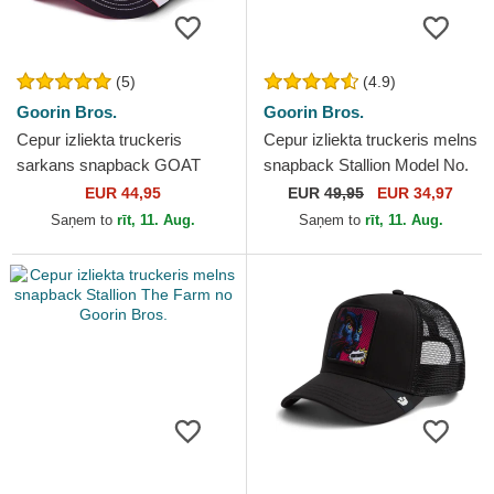
(5)
(4.9)
Goorin Bros.
Goorin Bros.
Cepur izliekta truckeris
Cepur izliekta truckeris melns
sarkans snapback GOAT
snapback Stallion Model No.
MV Butter The Farm MVP
5741110N Rodeo The Farm
EUR 44,95
EUR
49,95
EUR 34,97
The Farm no Goorin Bros.
no Goorin Bros.
Saņem to
rīt, 11. Aug.
Saņem to
rīt, 11. Aug.