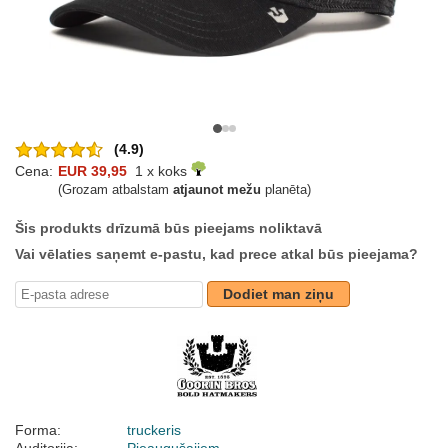
(4.9)
Cena:
EUR 39,95
1 x koks
(Grozam atbalstam
atjaunot mežu
planēta)
Šis produkts drīzumā būs pieejams noliktavā
Vai vēlaties saņemt e-pastu, kad prece atkal būs pieejama?
Dodiet man ziņu
Forma:
truckeris