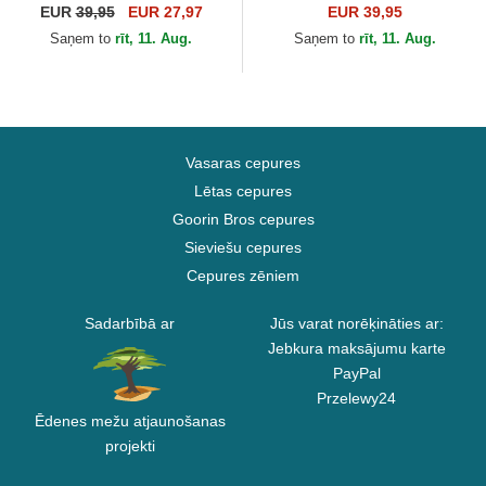
Sport The Farm no Goorin
Premium The Farm no
EUR
39,95
EUR 27,97
EUR 39,95
Bros.
Goorin Bros.
Saņem to
rīt, 11. Aug.
Saņem to
rīt, 11. Aug.
Vasaras cepures
Lētas cepures
Goorin Bros cepures
Sieviešu cepures
Cepures zēniem
Sadarbībā ar
Jūs varat norēķināties ar:
Jebkura maksājumu karte
PayPal
Przelewy24
Ēdenes mežu atjaunošanas
projekti