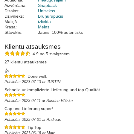
Auditorija:
Pieaugušajiem
Aizvēršana:
Snapback
Dizains:
Unisekss
Dzīvnieks:
Bruņurupucis
Maliņš:
izliekta
Krāsa:
Melns
Stāvoklis:
Jauns; 100% autentisks
Klientu atsauksmes
4.9 no 5 zvaigznēm
27 klientu atsauksmes
👍
Done well.
Publicēts 2023-07-13 ar JUSTIN
Schnelle unkomplizierte Lieferung und top Qualität
Publicēts 2023-07-11 ar Sascha Völzke
Cap und Lieferung super!
Publicēts 2023-07-01 ar Andreas
Tip Top
Publicēts 2023-06-18 ar Marc