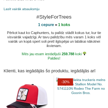
Lasīt vairāk atsauksmju
#StyleForTrees
1 cepure
=
1 koks
Pērkot kaut ko Caphunters, tu palīdz stādīt kokus tur, kur tie
visvairāk vajadzīgi. Ar tavu palīdzību mēs varam 1 koks vēl
vairāk un kopā spert soli pretī ilgtspējai un labākai nākotnei
ikvienam.
Mēs jau esam iestādījuši
259.788
koki
Paldies!
Klienti, kas iegādājās šo produktu, iegādājās arī
-30%