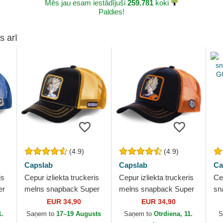
Mēs jau esam iestādījuši
259.781
koki
Paldies!
s arī
(4.9)
(4.9)
Capslab
Capslab
Ca
is
Cepur izliekta truckeris
Cepur izliekta truckeris
Ce
er
melns snapback Super
melns snapback Super
sn
Saiyan 2 DBZSUP Son
Saiyan GO3 Son Goku
GO
EUR 34,90
EUR 34,90
ab
Gohan Dragon Ball no
Dragon Ball no Capslab
Ba
1.
Saņem to
17–19 Augusts
Saņem to
Otrdiena, 11.
S