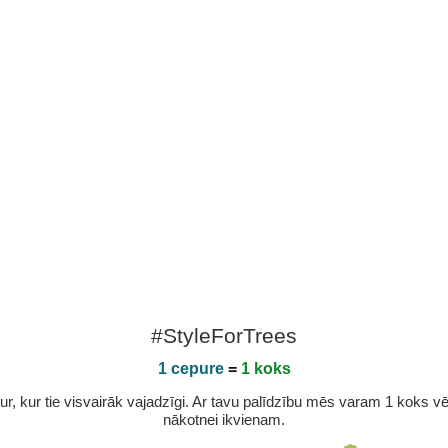
#StyleForTrees
1 cepure
=
1 koks
r, kur tie visvairāk vajadzīgi. Ar tavu palīdzību mēs varam 1 koks vēl 
nākotnei ikvienam.