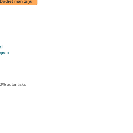
Dodiet man ziņu
ll
ajiem
k
0% autentisks