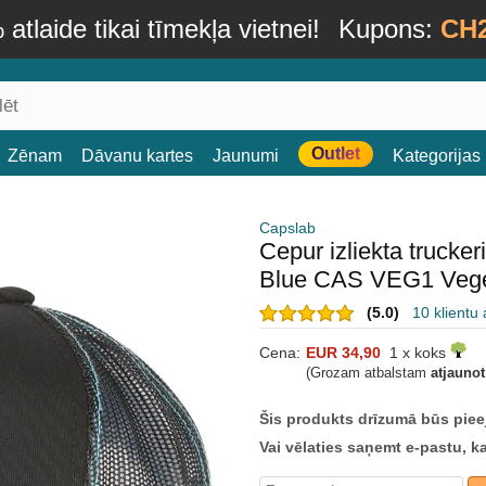
atlaide tikai tīmekļa vietnei!
Kupons:
CH
Outlet
Zēnam
Dāvanu kartes
Jaunumi
Kategorijas
Capslab
Cepur izliekta truck
Blue CAS VEG1 Veget
(5.0)
10 klientu
Cena:
EUR 34,90
1 x koks
(Grozam atbalstam
atjauno
Šis produkts drīzumā būs piee
Vai vēlaties saņemt e-pastu, k