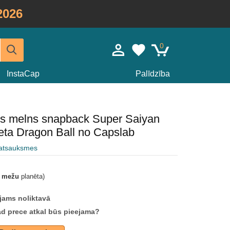
2026
0
InstaCap
Palīdzība
eris melns snapback Super Saiyan
a Dragon Ball no Capslab
 atsauksmes
t mežu
planēta)
jams noliktavā
ad prece atkal būs pieejama?