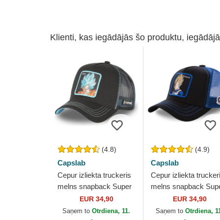
Klienti, kas iegādājās šo produktu, iegādājā
(4.8)
(4.9)
Capslab
Capslab
Cepur izliekta truckeris
Cepur izliekta trucker
melns snapback Super
melns snapback Sup
Saiyan Blue CAS GOK1
Saiyan VE3 Vegeta
EUR 34,90
EUR 34,90
Son Goku Dragon Ball
Dragon Ball no Capsl
Saņem to
Otrdiena, 11.
Saņem to
Otrdiena, 1