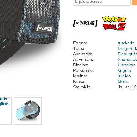
Forma:
truckeris
Tēma:
Dragon Ba
Auditorija:
Pieauguš
Aizvēršana:
Snapbac
Dizains:
Unisekss
Personāžs:
Vegeta
Maliņš:
izliekta
Krāsa:
Melns
Stāvoklis:
Jauns; 10