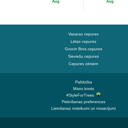
no Capslab
Aug.
Aug.
Vasaras cepures
Lētas cepures
Goorin Bros cepures
Sieviešu cepures
Cepures zēniem
Palīdzība
Mans konts
#StyleForTrees
Piekrišanas preferences
Lietošanas noteikumi un nosacījumi