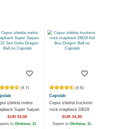
(4.7)
(4.8)
pslab
Capslab
pur izliekta melns
Cepur izliekta truckeris
apback Super Saiyan
rozā snapback DBZ8
2 Son Goku Dragon
Kid Buu Dragon Ball no
EUR 34,90
EUR 34,90
ll no Capslab
Capslab
aņem to
Otrdiena, 11.
Saņem to
Otrdiena, 11.