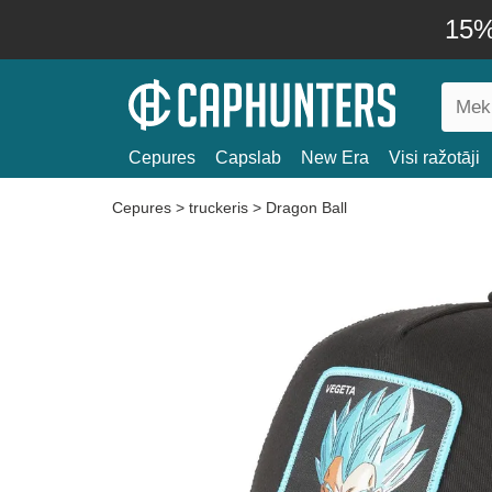
15% 
Cepures
Capslab
New Era
Visi ražotāji
Cepures
>
truckeris
>
Dragon Ball