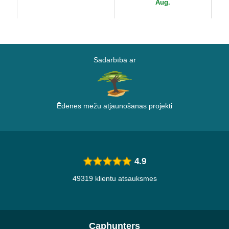
Capslab
Aug.
Sadarbībā ar
Ēdenes mežu atjaunošanas projekti
4.9
49319 klientu atsauksmes
Caphunters