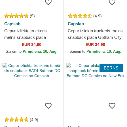
(5)
(4.9)
Capslab
Capslab
Cepur izliekta truckeris
Cepur izliekta truckeris melns
melns snapback placa
snapback placa Gotham City
Gotham City DC6 BATP1
BATP1 Batman DC Comics
EUR 34,90
EUR 34,90
Batman DC Comics no
no Capslab
Saņem to
Pirmdiena, 10. Aug.
Saņem to
Pirmdiena, 10. Aug.
Capslab
BĒRNS
(4.9)