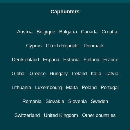
Caphunters
Austria
Belgique
Bulgaria
Canada
Croatia
Cyprus
Czech Republic
Denmark
Deutschland
España
Estonia
Finland
France
Global
Greece
Hungary
Ireland
Italia
Latvia
Lithuania
Luxembourg
Malta
Poland
Portugal
Romania
Slovakia
Slovenia
Sweden
Switzerland
United Kingdom
Other countries