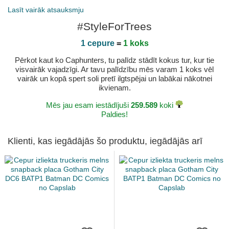
Lasīt vairāk atsauksmju
#StyleForTrees
1 cepure
=
1 koks
Pērkot kaut ko Caphunters, tu palīdz stādīt kokus tur, kur tie
visvairāk vajadzīgi. Ar tavu palīdzību mēs varam 1 koks vēl
vairāk un kopā spert soli pretī ilgtspējai un labākai nākotnei
ikvienam.
Mēs jau esam iestādījuši
259.589
koki
Paldies!
Klienti, kas iegādājās šo produktu, iegādājās arī