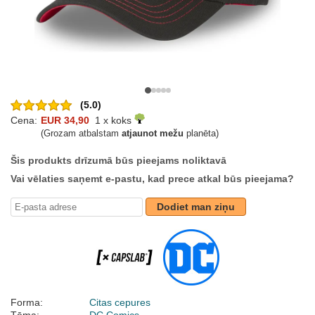
(5.0)
Cena:
EUR 34,90
1 x koks
(Grozam atbalstam
atjaunot mežu
planēta)
Šis produkts drīzumā būs pieejams noliktavā
Vai vēlaties saņemt e-pastu, kad prece atkal būs pieejama?
Dodiet man ziņu
Forma:
Citas cepures