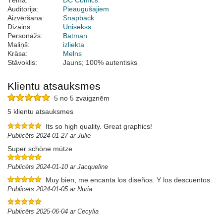
Tēma:
DC Comics
Auditorija:
Pieaugušajiem
Aizvēršana:
Snapback
Dizains:
Unisekss
Personāžs:
Batman
Maliņš:
izliekta
Krāsa:
Melns
Stāvoklis:
Jauns; 100% autentisks
Klientu atsauksmes
5 no 5 zvaigznēm
5 klientu atsauksmes
Its so high quality. Great graphics!
Publicēts 2024-01-27 ar Julie
Super schöne mütze
Publicēts 2024-01-10 ar Jacqueline
Muy bien, me encanta los diseños. Y los descuentos.
Publicēts 2024-01-05 ar Nuria
Publicēts 2025-06-04 ar Cecylia