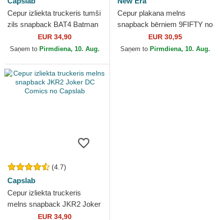
Capslab
New Era
Cepur izliekta truckeris tumši
Cepur plakana melns
zils snapback BAT4 Batman
snapback bērniem 9FIFTY no
DC Comics no Capslab
Batman DC Comics no New
EUR 34,90
EUR 30,95
Era
Saņem to
Pirmdiena, 10. Aug.
Saņem to
Pirmdiena, 10. Aug.
(4.7)
Capslab
Cepur izliekta truckeris
melns snapback JKR2 Joker
DC Comics no Capslab
EUR 34,90