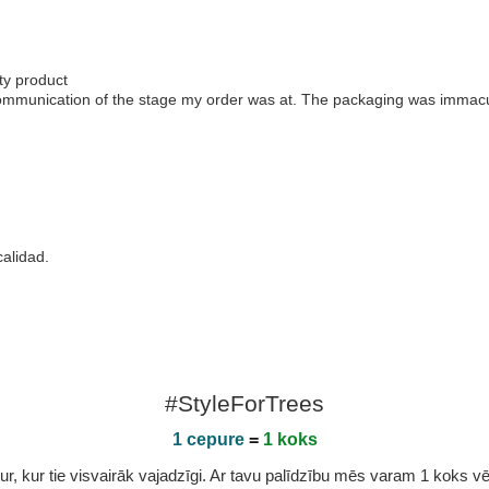
ty product
communication of the stage my order was at. The packaging was immacul
calidad.
#StyleForTrees
1 cepure
=
1 koks
r, kur tie visvairāk vajadzīgi. Ar tavu palīdzību mēs varam 1 koks vēl 