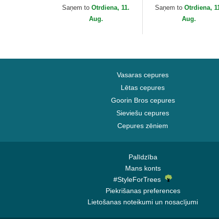
Dragon Ball no Capslab
Ball no Capslab
Saņem to
Otrdiena, 11.
Saņem to
Otrdiena, 1
Aug.
Aug.
Vasaras cepures
Lētas cepures
Goorin Bros cepures
Sieviešu cepures
Cepures zēniem
Palīdzība
Mans konts
#StyleForTrees
Piekrišanas preferences
Lietošanas noteikumi un nosacījumi