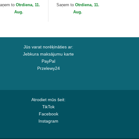
ku Dragon Ball no
no Capslab
aņem to
Otrdiena, 11.
Saņem to
Otrdiena, 11.
pslab
Aug.
Aug.
Jūs varat norēķināties ar:
Jebkura maksājumu karte
PayPal
Przelewy24
Atrodiet mūs šeit:
TikTok
Facebook
Instagram