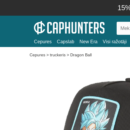
15% 
Cepures
Capslab
New Era
Visi ražotāji
Cepures
>
truckeris
>
Dragon Ball