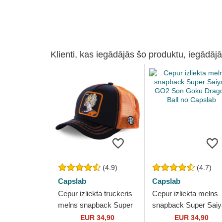
Klienti, kas iegādājās šo produktu, iegādājā
(4.9)
(4.7)
Capslab
Capslab
Cepur izliekta truckeris
Cepur izliekta melns
melns snapback Super
snapback Super Sai
Saiyan GO3 Son Goku
GO2 Son Goku Drag
EUR 34,90
EUR 34,90