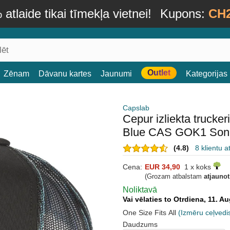
atlaide tikai tīmekļa vietnei!
Kupons:
CH
Outlet
Zēnam
Dāvanu kartes
Jaunumi
Kategorijas
Capslab
Cepur izliekta truck
Blue CAS GOK1 Son 
(4.8)
8 klientu 
Cena:
EUR 34,90
1 x koks
(Grozam atbalstam
atjauno
Noliktavā
Vai vēlaties to Otrdiena, 11. 
One Size Fits All
(Izmēru ceļvedi
Daudzums