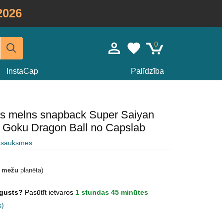
2026
0
InstaCap
Palīdzība
eris melns snapback Super Saiyan
Goku Dragon Ball no Capslab
atsauksmes
t mežu
planēta)
Augusts?
Pasūtīt ietvaros
1 stundas 45 minūtes
s)