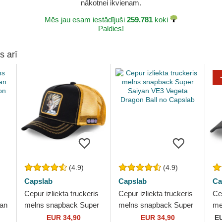
nākotnei ikvienam.
Mēs jau esam iestādījuši
259.781
koki
Paldies!
s arī
(4.9)
(4.9)
Capslab
Capslab
Ca
Cepur izliekta truckeris
Cepur izliekta truckeris
Cep
yan
melns snapback Super
melns snapback Super
me
on
Saiyan 2 DBZSUP Son
Saiyan VE3 Vegeta
In
EUR 34,90
EUR 34,90
E