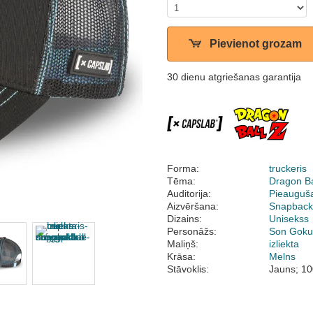
Pievienot grozam
30 dienu atgriešanas garantija
Forma:
truckeris
Tēma:
Dragon Ba
Auditorija:
Pieauguš
Aizvēršana:
Snapbac
Dizains:
Unisekss
Personāžs:
Son Gok
Maliņš:
izliekta
Krāsa:
Melns
Stāvoklis:
Jauns; 10