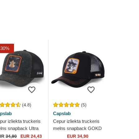
-30%
(4.8)
(5)
pslab
Capslab
ur izliekta truckeris
Cepur izliekta truckeris
lns snapback Ultra
melns snapback GOKD
stinct DBS5 SIG Son
Son Goku Dragon Ball
UR
34,90
EUR 24,43
EUR 34,90