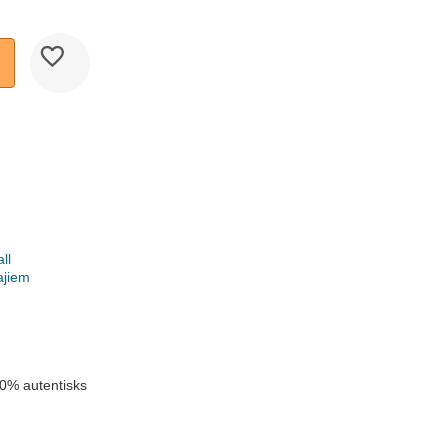
ll
ajiem
k
u
0% autentisks