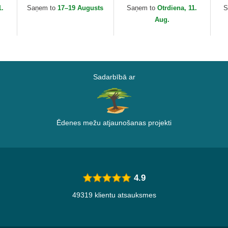
Gohan Dragon Ball no
Dragon Ball no Capslab
Go
1.
Saņem to
17–19 Augusts
Saņem to
Otrdiena, 11.
S
Capslab
Ca
Aug.
Sadarbībā ar
Ēdenes mežu atjaunošanas projekti
4.9
49319 klientu atsauksmes