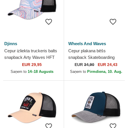
Djinns
Wheels And Waves
Cepur izliekta truckeris balts
Cepur plakana bēšs
snapback Arty Waves HFT
snapback Skateboarding
no Djinns
WW24 no Wheels And
EUR 29,95
EUR
34,90
EUR 24,43
Waves
Saņem to
14–18 Augusts
Saņem to
Pirmdiena, 10. Aug.