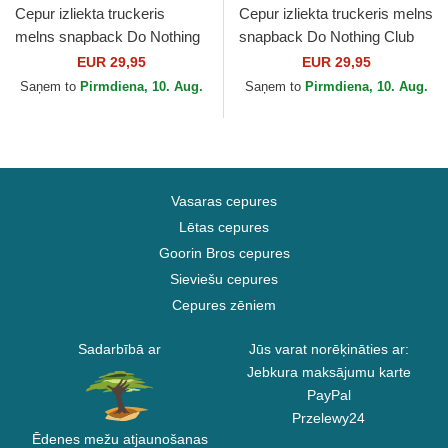
Cepur izliekta truckeris
Cepur izliekta truckeris melns
melns snapback Do Nothing
snapback Do Nothing Club
Club HFT DNC 3.0 Hairy
HFT DNC 30th no Djinns
EUR 29,95
EUR 29,95
Suede no Djinns
Saņem to
Pirmdiena, 10. Aug.
Saņem to
Pirmdiena, 10. Aug.
Vasaras cepures
Lētas cepures
Goorin Bros cepures
Sieviešu cepures
Cepures zēniem
Sadarbībā ar
Jūs varat norēķināties ar:
Jebkura maksājumu karte
PayPal
Przelewy24
Ēdenes mežu atjaunošanas