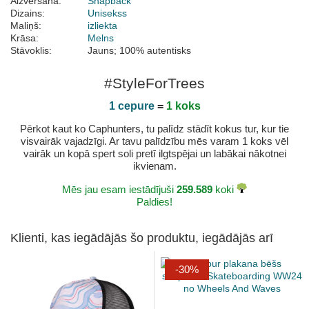
Aizvēršana:
Snapback
Dizains:
Unisekss
Maliņš:
izliekta
Krāsa:
Melns
Stāvoklis:
Jauns; 100% autentisks
#StyleForTrees
1 cepure
=
1 koks
Pērkot kaut ko Caphunters, tu palīdz stādīt kokus tur, kur tie
visvairāk vajadzīgi. Ar tavu palīdzību mēs varam 1 koks vēl
vairāk un kopā spert soli pretī ilgtspējai un labākai nākotnei
ikvienam.
Mēs jau esam iestādījuši
259.589
koki
Paldies!
Klienti, kas iegādājās šo produktu, iegādājās arī
-30%