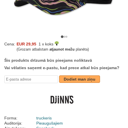
Cena:
EUR 29,95
1 x koks
(Grozam atbalstam
atjaunot mežu
planēta)
Šis produkts drīzumā būs pieejams noliktavā
Vai vēlaties saņemt e-pastu, kad prece atkal būs pieejama?
Dodiet man ziņu
Forma:
truckeris
Auditorija:
Pieaugušajiem