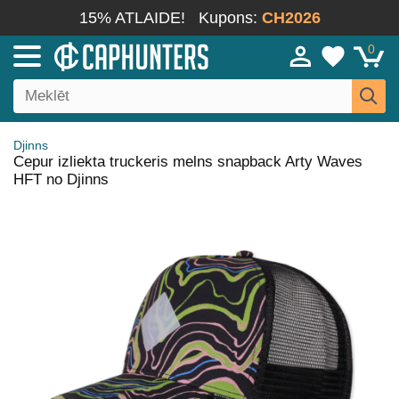
15% ATLAIDE!
Kupons:
CH2026
0
Djinns
Cepur izliekta truckeris melns snapback Arty Waves
HFT no Djinns