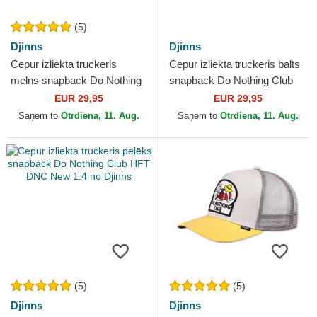
(5)
Djinns
Djinns
Cepur izliekta truckeris
Cepur izliekta truckeris balts
melns snapback Do Nothing
snapback Do Nothing Club
Club HFT DNC SunDown no
HFT DNC Cherry no Djinns
EUR 29,95
EUR 29,95
Djinns
Saņem to
Otrdiena, 11. Aug.
Saņem to
Otrdiena, 11. Aug.
(5)
(5)
Djinns
Djinns