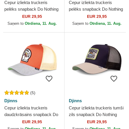
Cepur izliekta truckeris
Cepur izliekta truckeris
pelēks snapback Do Nothing
pelēks snapback Do Nothing
Club HFT DNC New 1.4 no
Club HFT DNC New 1.6 no
EUR 29,95
EUR 29,95
Djinns
Djinns
Saņem to
Otrdiena, 11. Aug.
Saņem to
Otrdiena, 11. Aug.
(5)
Djinns
Djinns
Cepur izliekta truckeris
Cepur izliekta truckeris tumši
daudzkrāsains snapback Do
zils snapback Do Nothing
Nothing Club HFT DNC 1.1
Club HFT DNC Sun no
EUR 29,95
EUR 29,95
no Djinns
Djinns
Saņem to
Otrdiena, 11. Aug.
Saņem to
Otrdiena, 11. Aug.