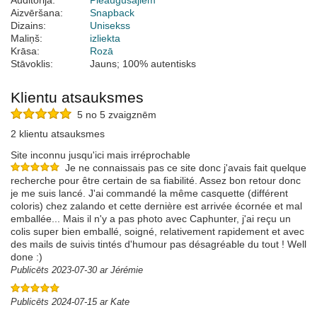
Auditorija:
Pieaugušajiem
Aizvēršana:
Snapback
Dizains:
Unisekss
Maliņš:
izliekta
Krāsa:
Rozā
Stāvoklis:
Jauns; 100% autentisks
Klientu atsauksmes
5 no 5 zvaigznēm
2 klientu atsauksmes
Site inconnu jusqu'ici mais irréprochable
Je ne connaissais pas ce site donc j'avais fait quelque
recherche pour être certain de sa fiabilité. Assez bon retour donc
je me suis lancé. J'ai commandé la même casquette (différent
coloris) chez zalando et cette dernière est arrivée écornée et mal
emballée... Mais il n'y a pas photo avec Caphunter, j'ai reçu un
colis super bien emballé, soigné, relativement rapidement et avec
des mails de suivis tintés d'humour pas désagréable du tout ! Well
done :)
Publicēts 2023-07-30 ar Jérémie
Publicēts 2024-07-15 ar Kate