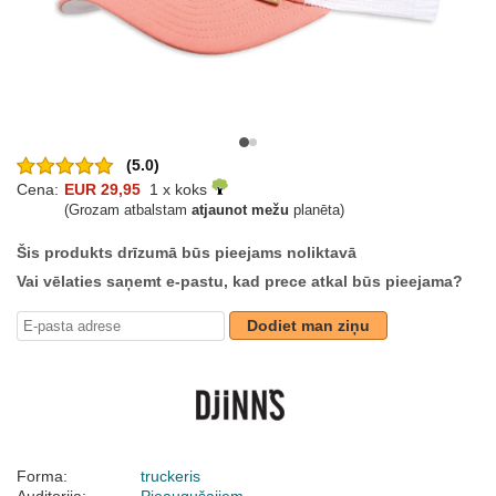
(5.0)
Cena:
EUR 29,95
1 x koks
(Grozam atbalstam
atjaunot mežu
planēta)
Šis produkts drīzumā būs pieejams noliktavā
Vai vēlaties saņemt e-pastu, kad prece atkal būs pieejama?
Dodiet man ziņu
Forma:
truckeris