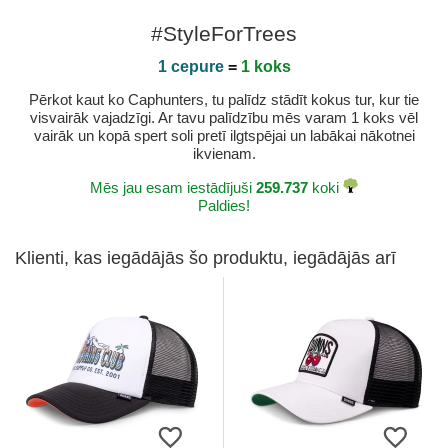
#StyleForTrees
1 cepure
=
1 koks
Pērkot kaut ko Caphunters, tu palīdz stādīt kokus tur, kur tie
visvairāk vajadzīgi. Ar tavu palīdzību mēs varam 1 koks vēl
vairāk un kopā spert soli pretī ilgtspējai un labākai nākotnei
ikvienam.
Mēs jau esam iestādījuši
259.737
koki
Paldies!
Klienti, kas iegādājās šo produktu, iegādājās arī