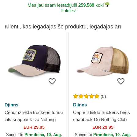
Mēs jau esam iestādījuši
259.589
koki
Paldies!
Klienti, kas iegādājās šo produktu, iegādājās arī
(5)
Djinns
Djinns
Cepur izliekta truckeris tumši
Cepur izliekta truckeris bēšs
zils snapback Do Nothing
snapback Do Nothing Club
Club HFT DNC Sun no
HFT DNC 3.0 Hairy Suede
EUR 29,95
EUR 29,95
Djinns
no Djinns
Saņem to
Pirmdiena, 10. Aug.
Saņem to
Pirmdiena, 10. Aug.