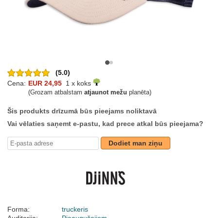
(5.0)
Cena:
EUR 24,95
1 x koks
(Grozam atbalstam
atjaunot mežu
planēta)
Šis produkts drīzumā būs pieejams noliktavā
Vai vēlaties saņemt e-pastu, kad prece atkal būs pieejama?
Dodiet man ziņu
Forma:
truckeris