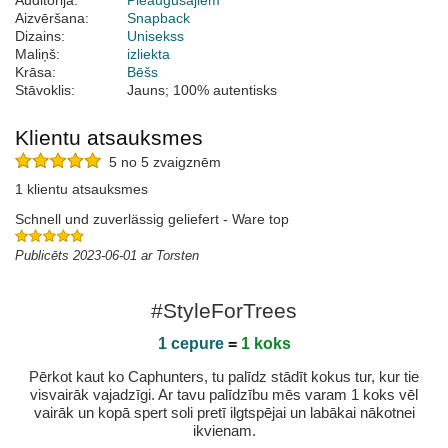
Auditorija:
Pieaugušajiem
Aizvēršana:
Snapback
Dizains:
Unisekss
Maliņš:
izliekta
Krāsa:
Bēšs
Stāvoklis:
Jauns; 100% autentisks
Klientu atsauksmes
5 no 5 zvaigznēm
1 klientu atsauksmes
Schnell und zuverlässig geliefert - Ware top
Publicēts 2023-06-01 ar Torsten
#StyleForTrees
1 cepure
=
1 koks
Pērkot kaut ko Caphunters, tu palīdz stādīt kokus tur, kur tie
visvairāk vajadzīgi. Ar tavu palīdzību mēs varam 1 koks vēl
vairāk un kopā spert soli pretī ilgtspējai un labākai nākotnei
ikvienam.