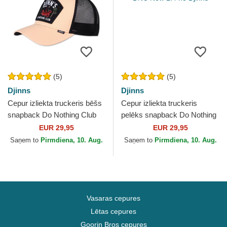
(5)
(5)
Djinns
Djinns
Cepur izliekta truckeris bēšs
Cepur izliekta truckeris
snapback Do Nothing Club
pelēks snapback Do Nothing
HFT DNC Sloth no Djinns
Club HFT DNC New 1.4 no
EUR 29,95
EUR 29,95
Djinns
Saņem to
Pirmdiena, 10. Aug.
Saņem to
Pirmdiena, 10. Aug.
Vasaras cepures
Lētas cepures
Goorin Bros cepures