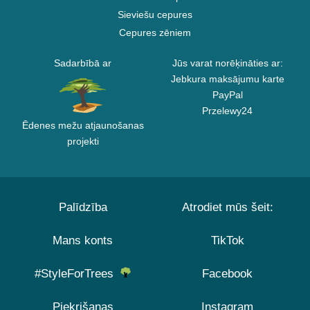
Sieviešu cepures
Cepures zēniem
Sadarbībā ar
Jūs varat norēķināties ar:
Jebkura maksājumu karte
PayPal
Przelewy24
Ēdenes mežu atjaunošanas
projekti
Palīdzība
Atrodiet mūs šeit:
Mans konts
TikTok
#StyleForTrees
Facebook
Piekrišanas
Instagram