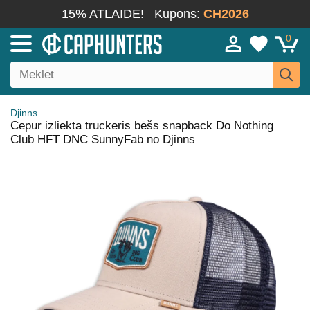
15% ATLAIDE!
Kupons:
CH2026
0
Djinns
Cepur izliekta truckeris bēšs snapback Do Nothing
Club HFT DNC SunnyFab no Djinns