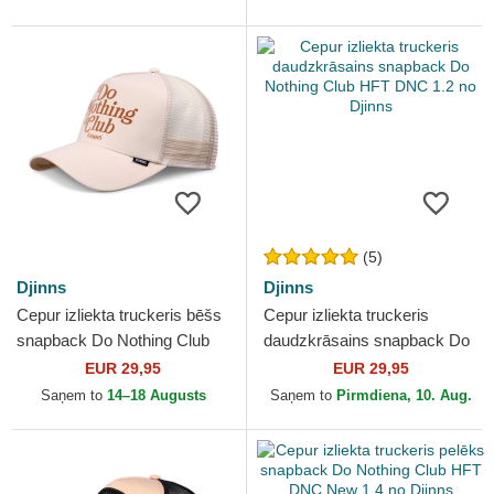
(5)
Djinns
Djinns
Cepur izliekta truckeris bēšs
Cepur izliekta truckeris
snapback Do Nothing Club
daudzkrāsains snapback Do
HFT DNC 30th no Djinns
Nothing Club HFT DNC 1.2
EUR 29,95
EUR 29,95
no Djinns
Saņem to
14–18 Augusts
Saņem to
Pirmdiena, 10. Aug.