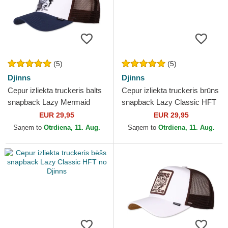
(5)
(5)
Djinns
Djinns
Cepur izliekta truckeris balts
Cepur izliekta truckeris brūns
snapback Lazy Mermaid
snapback Lazy Classic HFT
HFT Lazy Days Are The Best
no Djinns
EUR 29,95
EUR 29,95
Days no Djinns
Saņem to
Otrdiena, 11. Aug.
Saņem to
Otrdiena, 11. Aug.