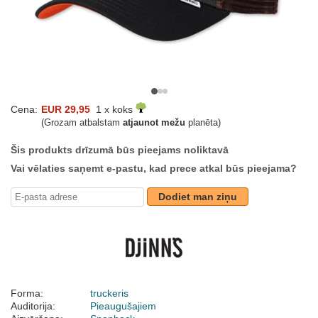
Cena:
EUR 29,95
1 x koks
(Grozam atbalstam
atjaunot mežu
planēta)
Šis produkts drīzumā būs pieejams noliktavā
Vai vēlaties saņemt e-pastu, kad prece atkal būs pieejama?
Dodiet man ziņu
Forma:
truckeris
Auditorija:
Pieaugušajiem