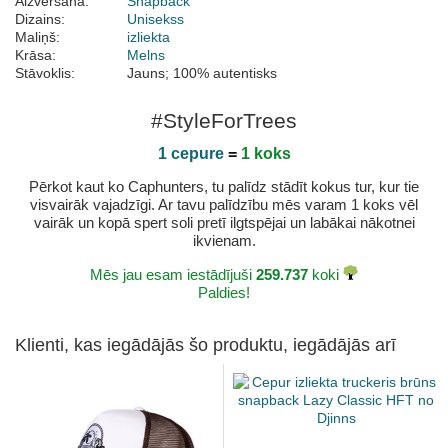
Aizvēršana:
Snapback
Dizains:
Unisekss
Maliņš:
izliekta
Krāsa:
Melns
Stāvoklis:
Jauns; 100% autentisks
#StyleForTrees
1 cepure
=
1 koks
Pērkot kaut ko Caphunters, tu palīdz stādīt kokus tur, kur tie
visvairāk vajadzīgi. Ar tavu palīdzību mēs varam 1 koks vēl
vairāk un kopā spert soli pretī ilgtspējai un labākai nākotnei
ikvienam.
Mēs jau esam iestādījuši
259.737
koki
Paldies!
Klienti, kas iegādājās šo produktu, iegādājās arī