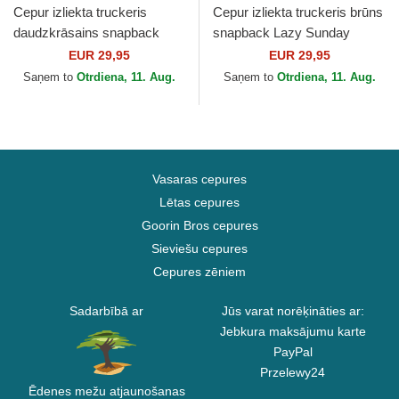
Cepur izliekta truckeris
Cepur izliekta truckeris brūns
daudzkrāsains snapback
snapback Lazy Sunday
Lazy Mermaid HFT no Djinns
Coffee HFT no Djinns
EUR 29,95
EUR 29,95
Saņem to
Otrdiena, 11. Aug.
Saņem to
Otrdiena, 11. Aug.
Vasaras cepures
Lētas cepures
Goorin Bros cepures
Sieviešu cepures
Cepures zēniem
Sadarbībā ar
Jūs varat norēķināties ar:
Jebkura maksājumu karte
PayPal
Przelewy24
Ēdenes mežu atjaunošanas