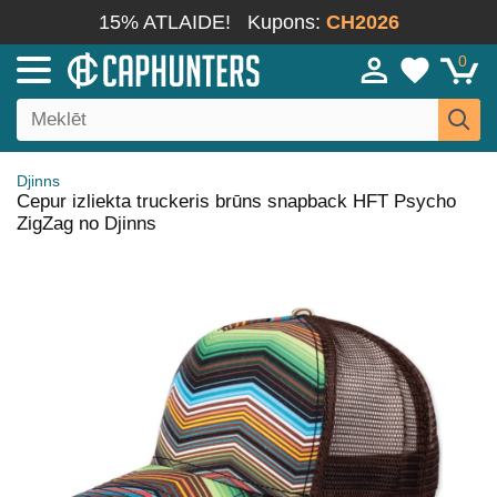
15% ATLAIDE!
Kupons:
CH2026
0
Djinns
Cepur izliekta truckeris brūns snapback HFT Psycho
ZigZag no Djinns