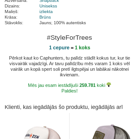
Aizvēršana:
Snapback
Dizains:
Unisekss
Maliņš:
izliekta
Krāsa:
Brūns
Stāvoklis:
Jauns; 100% autentisks
#StyleForTrees
1 cepure
=
1 koks
Pērkot kaut ko Caphunters, tu palīdz stādīt kokus tur, kur tie
visvairāk vajadzīgi. Ar tavu palīdzību mēs varam 1 koks vēl
vairāk un kopā spert soli pretī ilgtspējai un labākai nākotnei
ikvienam.
Mēs jau esam iestādījuši
259.781
koki
Paldies!
Klienti, kas iegādājās šo produktu, iegādājās arī