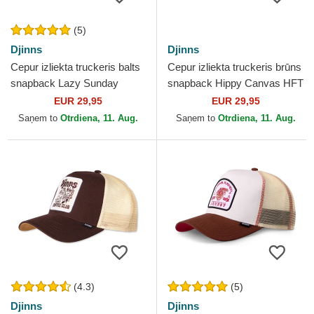
(5)
Djinns
Djinns
Cepur izliekta truckeris balts
Cepur izliekta truckeris brūns
snapback Lazy Sunday
snapback Hippy Canvas HFT
Coffee Club HFT no Djinns
no Djinns
EUR 29,95
EUR 29,95
Saņem to
Otrdiena, 11. Aug.
Saņem to
Otrdiena, 11. Aug.
(4.3)
(5)
Djinns
Djinns