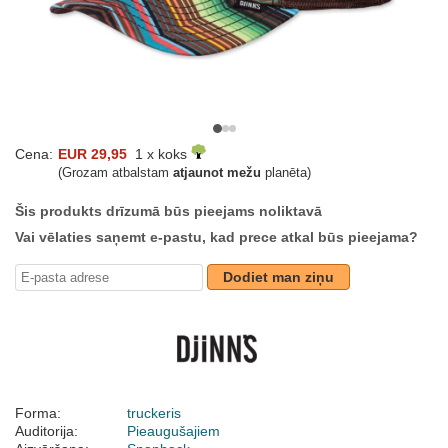
Cena:
EUR 29,95
1 x koks
(Grozam atbalstam
atjaunot mežu
planēta)
Šis produkts drīzumā būs pieejams noliktavā
Vai vēlaties saņemt e-pastu, kad prece atkal būs pieejama?
Dodiet man ziņu
Forma:
truckeris
Auditorija:
Pieaugušajiem