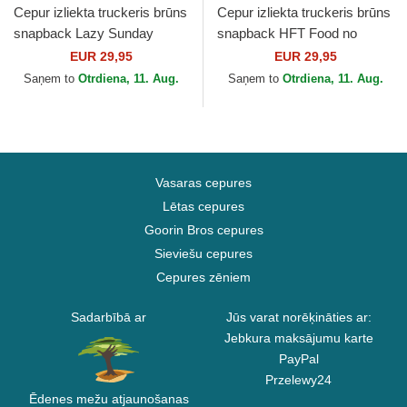
Cepur izliekta truckeris brūns
Cepur izliekta truckeris brūns
snapback Lazy Sunday
snapback HFT Food no
Coffee HFT no Djinns
Djinns
EUR 29,95
EUR 29,95
Saņem to
Otrdiena, 11. Aug.
Saņem to
Otrdiena, 11. Aug.
Vasaras cepures
Lētas cepures
Goorin Bros cepures
Sieviešu cepures
Cepures zēniem
Sadarbībā ar
Jūs varat norēķināties ar:
Jebkura maksājumu karte
PayPal
Przelewy24
Ēdenes mežu atjaunošanas